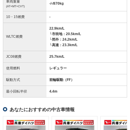
車両重量
-/-/870
kg
(AT×MT×CVT)
10・15燃費
-
22.9km/L
└市街地：20.5km/L
WLTC燃費
└郊外：24.2km/L
└高速：23.3km/L
JC08燃費
25.7km/L
使用燃料
レギュラー
駆動方式
前輪駆動（FF）
最小回転半径
4.4
m
あなたにおすすめの中古車情報