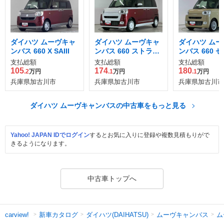
ダイハツ ムーヴキャ
ダイハツ ムーヴキャ
ダイハツ ムー
ンバス 660 X SAIII
ンバス 660 ストライ
ンバス 660 
プス Gターボ
Gターボ
支払総額
支払総額
支払総額
105
174
180
.2
万円
.1
万円
.1
万円
兵庫県加古川市
兵庫県加古川市
兵庫県加古川市
ダイハツ ムーヴキャンバスの中古車をもっと見る
Yahoo! JAPAN IDでログイン
するとお気に入りに登録や複数見積もりがで
きるようになります。
中古車トップへ
新車カタログ
ダイハツ(DAIHATSU)
ムーヴキャンバス
ム
carview!