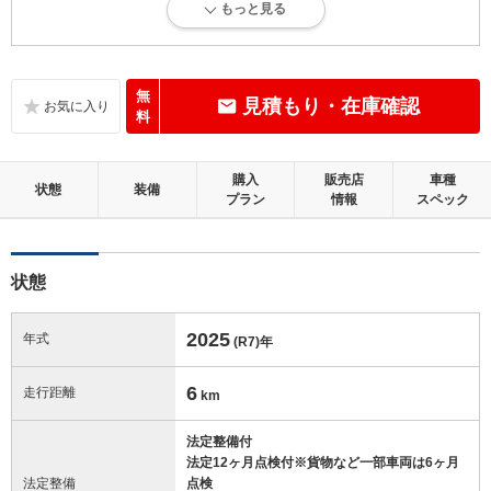
もっと見る
新車登録後12ヶ月未満、走行距離1万km以下で、内外装にダメージがな
い、とても綺麗な状態です。
内装：
無
見積もり・在庫確認
無キズ、もしくは傷みや汚れなどがほぼない、とても綺麗な状態です。
料
外装：
購入
販売店
車種
無キズ、もしくはキズやヘコミなどがほぼない、とても綺麗な状態で
状態
装備
プラン
情報
スペック
す。
修復歴：無
状態
この中古車の「車両品質評価書」を見る
2025
年式
(R7)
年
6
走行距離
km
法定整備付
法定12ヶ月点検付※貨物など一部車両は6ヶ月
法定整備
点検