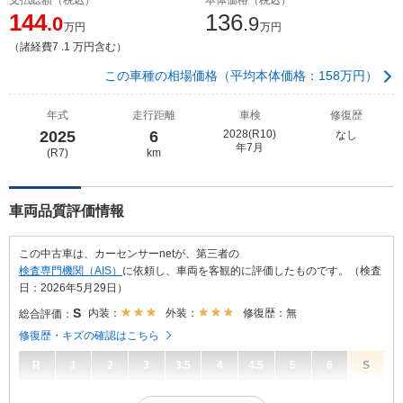
144
136
.0
.9
万円
万円
（諸経費7 .1 万円含む）
この車種の相場価格（平均本体価格：158万円）
年式
走行距離
車検
修復歴
2025
6
2028(R10)
なし
年7月
(R7)
km
車両品質評価情報
この中古車は、カーセンサーnetが、第三者の
検査専門機関（AIS）
に依頼し、車両を客観的に評価したものです。（検査
日：2026年5月29日）
S
内装：
外装：
修復歴：無
総合評価：
修復歴・キズの確認はこちら
R
1
2
3
3.5
4
4.5
5
6
S
S
総合評価：