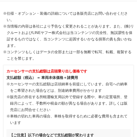
※仕様・オプション・装備の詳細については各販売店にお問い合わせくださ
い。
※当情報の内容は各社により予告なく変更されることがあります。また、(株)リ
クルートおよびLINEヤフー株式会社は当コンテンツの完全性、無誤謬性を保
証するものではなく、当コンテンツに起因するいかなる損害の責も負いかね
ます。
※コンテンツもしくはデータの全部または一部を無断で転写、転載、複製する
ことを禁じます。
カーセンサーの支払総額は店頭乗り出し価格です
支払総額（税込） ＝ 車両本体価格＋諸費用
※カーセンサーの支払総額は店頭納車を前提にしています。自宅への納車
をご希望された場合などは、別途納車費用がかかります
※販売店の所在する所轄運輸支局以外で登録する際や、車の定置場所、登
録月によって、手数料や税金の額が異なる場合があります。詳しくは販
売店にお問合せください
※車検の切れた車両の場合、車検を取得するために必要な費用も含まれて
います
【ご注意】以下の場合などで支払総額が変わります