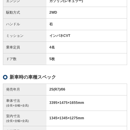
エンジン
ガソリン(レギュラー)
駆動方式
2WD
ハンドル
右
ミッション
インパネCVT
乗車定員
4名
ドア数
5枚
新車時の車種スペック
発売年月
25(R7)/06
車体寸法
3395
×
1475
×
1655
mm
(全長×全幅×全高)
室内寸法
1345
×
1345
×
1275
mm
(全長×全幅×全高)