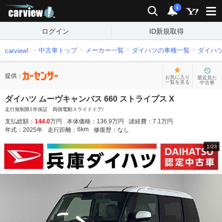
carview!
検索
通知
i
ログイン
ID新規取得
中古車トップ
メーカー一覧
ダイハツの車種一覧
ダイハ
carview!
提供：
お気に入り
最近見た
一覧を見る
中古車
ダイハツ ムーヴキャンバス 660 ストライプス X
走行無制限1年保証 両側電動スライドドア/
支払総額：
144.0
万円
本体価格：
136.9
万円
諸経費：
7.1
万円
6
km
年式：
2025
年
走行距離：
修復歴：
なし
1
/
23