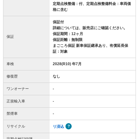
定期点検整備：付、定期点検整備料金：車両価
格に含む
保証付
詳細については、販売店にご確認ください。
保証期間：12ヶ月
保証
保証距離：無制限
まごころ保証 新車保証継承あり、有償延長保
証：対象
車検
2028(R10) 年7月
修復歴
なし
ワンオーナー
-
正規輸入車
-
禁煙車
-
リサイクル
リ済込
定期点検記録簿
-