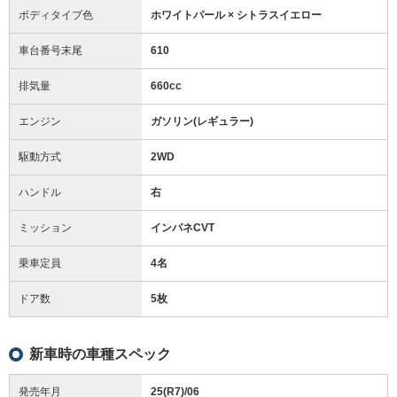
ボディタイプ色
ホワイトパール × シトラスイエロー
車台番号末尾
610
排気量
660cc
エンジン
ガソリン(レギュラー)
駆動方式
2WD
ハンドル
右
ミッション
インパネCVT
乗車定員
4名
ドア数
5枚
新車時の車種スペック
発売年月
25(R7)/06