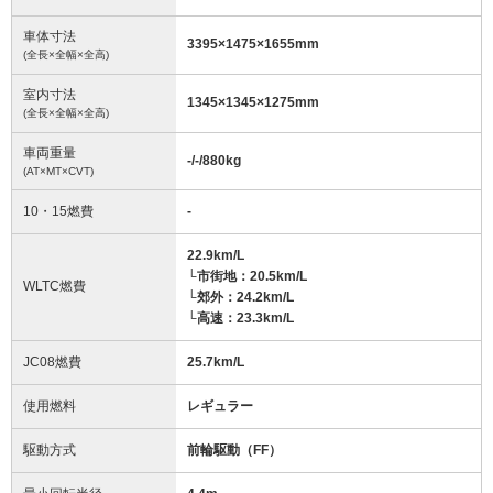
車体寸法
3395
×
1475
×
1655
mm
(全長×全幅×全高)
室内寸法
1345
×
1345
×
1275
mm
(全長×全幅×全高)
車両重量
-/-/880
kg
(AT×MT×CVT)
10・15燃費
-
22.9km/L
└市街地：20.5km/L
WLTC燃費
└郊外：24.2km/L
└高速：23.3km/L
JC08燃費
25.7km/L
使用燃料
レギュラー
駆動方式
前輪駆動（FF）