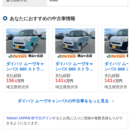
最小回転半径
4.4
m
あなたにおすすめの中古車情報
ダイハツ ムーヴキャ
ダイハツ ムーヴキャ
ダイハツ ムー
ンバス 660 ストライ
ンバス 660 ストライ
ンバス 660 
プス X
プス X
プス X
支払総額
支払総額
支払総額
156
143
143
.8
万円
.8
万円
.8
万円
埼玉県所沢市
埼玉県所沢市
埼玉県所沢市
ダイハツ ムーヴキャンバスの中古車をもっと見る
Yahoo! JAPAN IDでログイン
するとお気に入りに登録や複数見積もりがで
きるようになります。