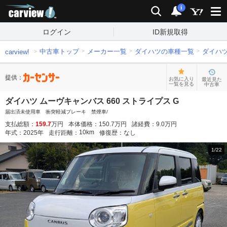
carview!
検索
通知
i
ログイン
ID新規取得
中古車トップ
メーカー一覧
ダイハツの車種一覧
ダイハ
carview!
提供：
お気に入り
最近見た
一覧を見る
中古車
ダイハツ ムーヴキャンバス 660 ストライプス G
届出済未使用車 衝突軽減ブレーキ 禁煙車/
支払総額：
159.7
万円
本体価格：
150.7
万円
諸経費：
9.0
万円
10
km
年式：
2025
年
走行距離：
修復歴：
なし
1
/
22