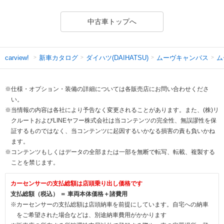
中古車トップへ
新車カタログ
ダイハツ(DAIHATSU)
ムーヴキャンバス
ム
carview!
※仕様・オプション・装備の詳細については各販売店にお問い合わせくださ
い。
※当情報の内容は各社により予告なく変更されることがあります。また、(株)リ
クルートおよびLINEヤフー株式会社は当コンテンツの完全性、無誤謬性を保
証するものではなく、当コンテンツに起因するいかなる損害の責も負いかね
ます。
※コンテンツもしくはデータの全部または一部を無断で転写、転載、複製する
ことを禁じます。
カーセンサーの支払総額は店頭乗り出し価格です
支払総額（税込） ＝ 車両本体価格＋諸費用
※カーセンサーの支払総額は店頭納車を前提にしています。自宅への納車
をご希望された場合などは、別途納車費用がかかります