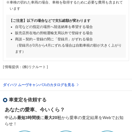
※車検の切れた車両の場合、車検を取得するために必要な費用も含まれて
います
【ご注意】以下の場合などで支払総額が変わります
自宅などの指定の場所へ陸送納車を希望する場合
販売店所在地の所轄運輸支局以外で登録する場合
商談～契約～登録の間に「登録月」がずれる場合
（登録月が3月から4月にずれる場合は自動車税の額が大きく上がり
ます）
[ 情報提供：(株)リクルート ]
ダイハツ ムーヴキャンバスのカタログを見る
車査定を依頼する
あなたの愛車、今いくら？
申込み
最短3時間後
に
最大20社
から愛車の査定結果をWebでお知
らせ！