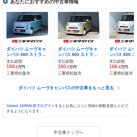
あなたにおすすめの中古車情報
ダイハツ ムーヴキャ
ダイハツ ムーヴキャ
ダイハツ ムー
ンバス 660 ストライ
ンバス 660 ストライ
ンバス 660 
プス G
プス G
プス G
支払総額
支払総額
支払総額
168
160
166
.8
万円
.0
万円
.9
万円
三重県松阪市
三重県松阪市
三重県松阪市
ダイハツ ムーヴキャンバスの中古車をもっと見る
Yahoo! JAPAN IDでログイン
するとお気に入りに登録や複数見積もりがで
きるようになります。
中古車トップへ