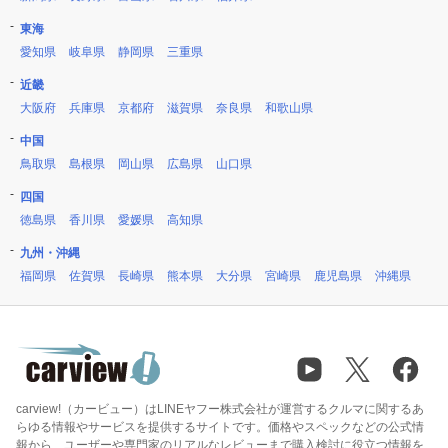
東海
愛知県
岐阜県
静岡県
三重県
近畿
大阪府
兵庫県
京都府
滋賀県
奈良県
和歌山県
中国
鳥取県
島根県
岡山県
広島県
山口県
四国
徳島県
香川県
愛媛県
高知県
九州・沖縄
福岡県
佐賀県
長崎県
熊本県
大分県
宮崎県
鹿児島県
沖縄県
carview!（カービュー）はLINEヤフー株式会社が運営するクルマに関するあ
らゆる情報やサービスを提供するサイトです。価格やスペックなどの公式情
報から、ユーザーや専門家のリアルなレビューまで購入検討に役立つ情報を