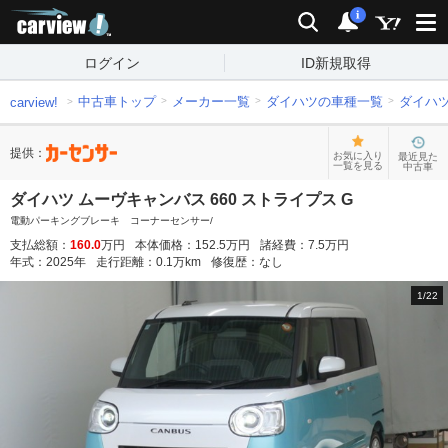
carview!
検索
通知
i
ログイン
ID新規取得
中古車トップ
メーカー一覧
ダイハツの車種一覧
ダイハ
carview!
提供：
お気に入り
最近見た
一覧を見る
中古車
ダイハツ ムーヴキャンバス 660 ストライプス G
電動パーキングブレーキ コーナーセンサー/
支払総額：
160.0
万円
本体価格：
152.5
万円
諸経費：
7.5
万円
年式：
2025
年
走行距離：
0.1
万km
修復歴：
なし
1
/
22