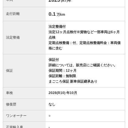
(R7)
年
0.1
走行距離
万km
法定整備付
法定12ヶ月点検付※貨物など一部車両は6ヶ月
法定整備
点検
定期点検整備：付、定期点検整備料金：車両価
格に含む
保証付
詳細については、販売店にご確認ください。
保証
保証期間：12ヶ月
保証距離：無制限
まごころ保証 新車保証継承あり
車検
2028(R10) 年10月
修復歴
なし
ワンオーナー
○
正規輸入車
-