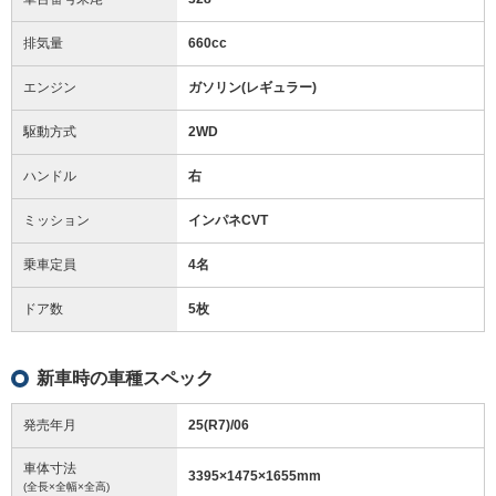
排気量
660cc
エンジン
ガソリン(レギュラー)
駆動方式
2WD
ハンドル
右
ミッション
インパネCVT
乗車定員
4名
ドア数
5枚
新車時の車種スペック
発売年月
25(R7)/06
車体寸法
3395
×
1475
×
1655
mm
(全長×全幅×全高)