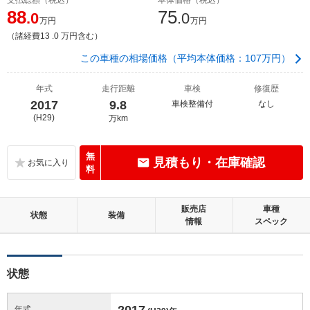
88
75
.0
.0
万円
万円
（諸経費13 .0 万円含む）
この車種の相場価格（平均本体価格：107万円）
年式
走行距離
車検
修復歴
2017
9.8
車検整備付
なし
(H29)
万km
無
見積もり・在庫確認
料
販売店
車種
状態
装備
情報
スペック
状態
2017
年式