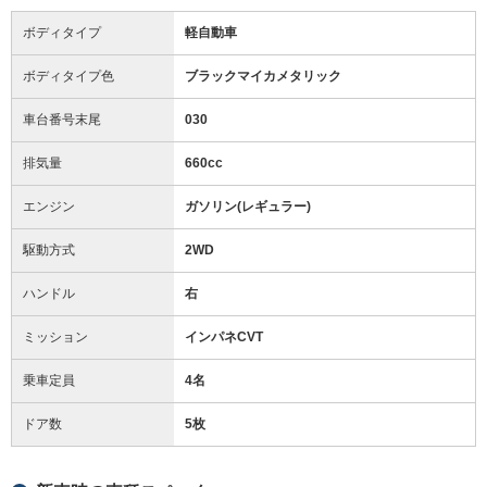
ボディタイプ
軽自動車
ボディタイプ色
ブラックマイカメタリック
車台番号末尾
030
排気量
660cc
エンジン
ガソリン(レギュラー)
駆動方式
2WD
ハンドル
右
ミッション
インパネCVT
乗車定員
4名
ドア数
5枚