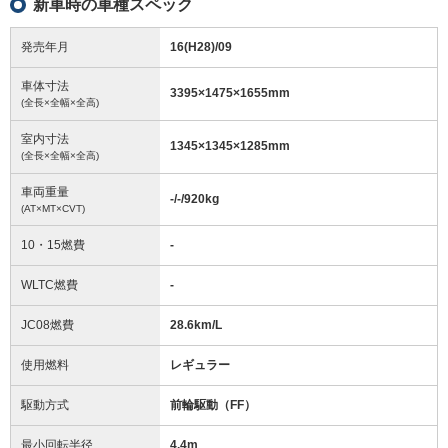
新車時の車種スペック
発売年月
16(H28)/09
車体寸法
3395
×
1475
×
1655
mm
(全長×全幅×全高)
室内寸法
1345
×
1345
×
1285
mm
(全長×全幅×全高)
車両重量
-/-/920
kg
(AT×MT×CVT)
10・15燃費
-
WLTC燃費
-
JC08燃費
28.6km/L
使用燃料
レギュラー
駆動方式
前輪駆動（FF）
最小回転半径
4.4
m