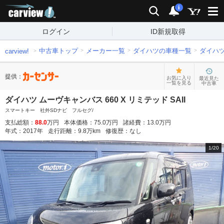
carview!
検索
通知
i
ログイン
ID新規取得
中古車トップ
メーカー一覧
ダイハツの車種一覧
ダイハ
carview!
提供：
お気に入り
最近見た
一覧を見る
中古車
ダイハツ ムーヴキャンバス 660 X リミテッド SAII
スマートキー 社外SDナビ フルセグ/
支払総額：
88.0
万円
本体価格：
75.0
万円
諸経費：
13.0
万円
年式：
2017
年
走行距離：
9.8
万km
修復歴：
なし
1
/
20