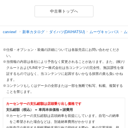
中古車トップへ
新車カタログ
ダイハツ(DAIHATSU)
ムーヴキャンバス
ム
carview!
※仕様・オプション・装備の詳細については各販売店にお問い合わせくださ
い。
※当情報の内容は各社により予告なく変更されることがあります。また、(株)リ
クルートおよびLINEヤフー株式会社は当コンテンツの完全性、無誤謬性を保
証するものではなく、当コンテンツに起因するいかなる損害の責も負いかね
ます。
※コンテンツもしくはデータの全部または一部を無断で転写、転載、複製する
ことを禁じます。
カーセンサーの支払総額は店頭乗り出し価格です
支払総額（税込） ＝ 車両本体価格＋諸費用
※カーセンサーの支払総額は店頭納車を前提にしています。自宅への納車
をご希望された場合などは、別途納車費用がかかります
※販売店の所在する所轄運輸支局以外で登録する際や、車の定置場所、登