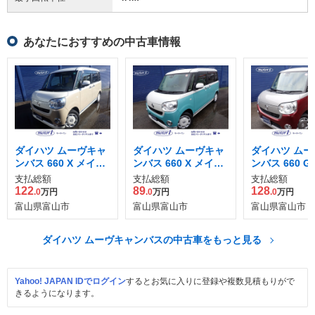
あなたにおすすめの中古車情報
ダイハツ ムーヴキャ
ダイハツ ムーヴキャ
ダイハツ ムー
ンバス 660 X メイク
ンバス 660 X メイク
ンバス 660 G
アップ リミテッド S
アップ SAIII
アップ SAIII
支払総額
支払総額
支払総額
AIII
122
89
128
.0
万円
.0
万円
.0
万円
富山県富山市
富山県富山市
富山県富山市
ダイハツ ムーヴキャンバスの中古車をもっと見る
Yahoo! JAPAN IDでログイン
するとお気に入りに登録や複数見積もりがで
きるようになります。