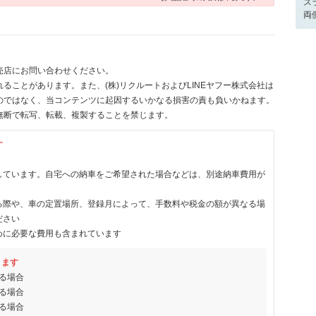
ス
両
売店にお問い合わせください。
ることがあります。また、(株)リクルートおよびLINEヤフー株式会社は
のではなく、当コンテンツに起因するいかなる損害の責も負いかねます。
無断で転写、転載、複製することを禁じます。
す
しています。自宅への納車をご希望された場合などは、別途納車費用が
る際や、車の定置場所、登録月によって、手数料や税金の額が異なる場
ださい
めに必要な費用も含まれています
ります
る場合
る場合
る場合