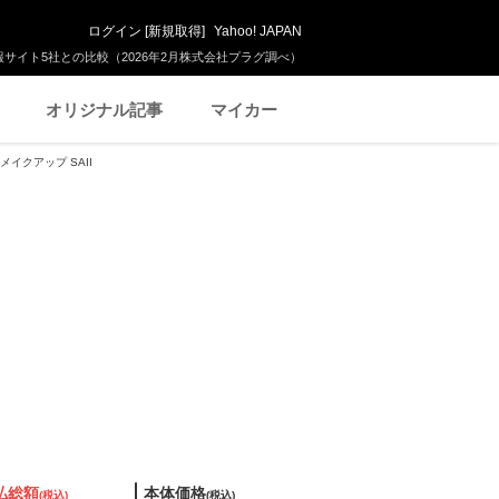
ログイン
[
新規取得
]
Yahoo! JAPAN
サイト5社との比較（2026年2月株式会社プラグ調べ）
オリジナル記事
マイカー
メイクアップ SAII
払総額
本体価格
(税込)
(税込)