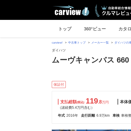
トップ
360°ビュー
カタ
carview!
中古車トップ
メーカー一覧
ダイハツの
ダイハツ
ムーヴキャンバス 660 
保証付
119
支払総額
.8
本体
万円
(税込)
（諸経費5.4万円含む）
年式
2016年
走行距離
6.9万km
車検
車検