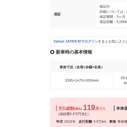
保証付
詳細については、
保証
保証期間：3ヶ月
保証距離：5,000
Yahoo! JAPAN IDでログイン
するとお気に入り
新車時の基本情報
車体寸法（全長×全幅×全高）
28
3395×1475×1655mm
-
119
支払総額
.8
本体
万円
(税込)
（諸経費5.4万円含む）
年式
2016年
走行距離
6.9万km
車検
車検