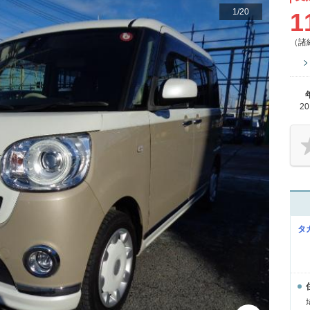
1
/
20
1
（諸
2
タ