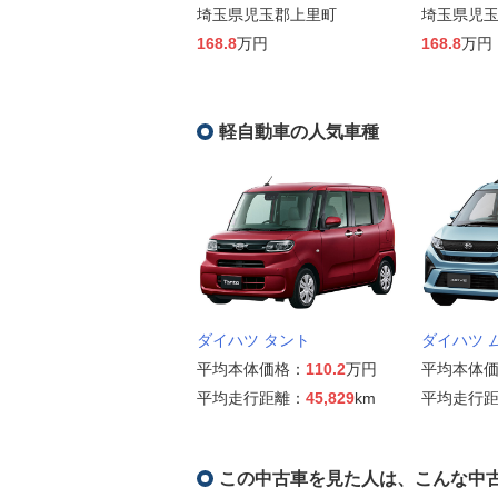
埼玉県児玉郡上里町
埼玉県児
168.8
万円
168.8
万円
軽自動車の人気車種
ダイハツ タント
ダイハツ 
平均本体価格：
110.2
万円
平均本体
平均走行距離：
45,829
km
平均走行
この中古車を見た人は、こんな中