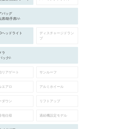
アバッグ
席/助手席/-/-
EDヘッドライト
ディスチャージドラン
プ
メラ
-/バック/-
動リアゲート
サンルーフ
ルエアロ
アルミホイール
ーダウン
リフトアップ
冷地仕様
過給機設定モデル