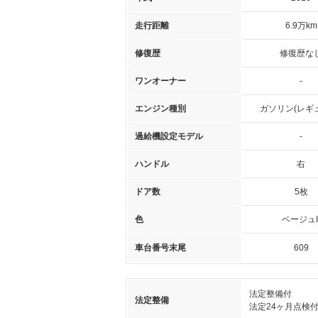
走行距離
6.9万km
修復歴
修復歴な
ワンオーナー
-
エンジン種別
ガソリン(レギ
過給機設定モデル
-
ハンドル
右
ドア数
5枚
色
ベージュI
車台番号末尾
609
法定整備付
法定整備
法定24ヶ月点検