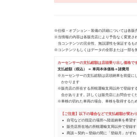
※仕様・オプション・装備の詳細については各販
※当情報の内容は各販売店により予告なく変更され
当コンテンツの完全性、無誤謬性を保証するも
※コンテンツもしくはデータの全部または一部を
カーセンサーの支払総額は店頭乗り出し価格で
支払総額（税込） ＝ 車両本体価格＋諸費用
※カーセンサーの支払総額は店頭納車を前提に
かかります
※販売店の所在する所轄運輸支局以外で登録す
合があります。詳しくは販売店にお問合せく
※車検の切れた車両の場合、車検を取得するた
【ご注意】以下の場合などで支払総額が変わ
自宅などの指定の場所へ陸送納車を希望す
販売店所在地の所轄運輸支局以外で登録す
商談～契約～登録の間に「登録月」がずれ