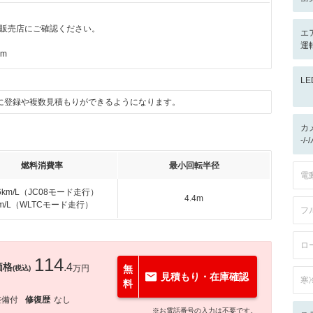
販売店にご確認ください。
エ
運転
km
L
に登録や複数見積もりができるようになります。
カ
-/
燃料消費率
最小回転半径
電
.6km/L（JC08モード走行）
4.4m
km/L（WLTCモード走行）
フ
ロ
114
価格
.4
万円
無
(税込)
見積もり・在庫確認
寒
料
整備付
修復歴
なし
※お電話番号の入力は不要です。