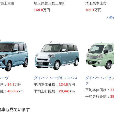
玉郡上里町
埼玉県児玉郡上里町
埼玉県本庄市
168.8
万円
169.1
万円
ダ
ムーヴ
ダイハツ ムーヴキャンバス
ダイハツ ハイゼ
ク
価格：
94.3
万円
平均本体価格：
134.6
万円
平均本体価格：
11
距離：
43,867
km
平均走行距離：
28,441
km
平均走行距離：
38
古車も見ています