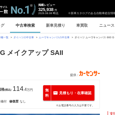
掲載レビュー
325,938
件
時点
※新車カタログのある自動車総合情報
2026.08.08
ログ
中古車検索
新車見積り
車買取
ニュース
車種一覧
ダイハツの中古車
ムーヴキャンバスの中古車
ダイハツ ムーヴキャンバス 660 G 
G メイクアップ SAII
提供：
114
価格
.4
万円
無
(税込)
見積もり・在庫確認
料
整備付
修復歴
なし
※お電話番号の入力は不要です。
支