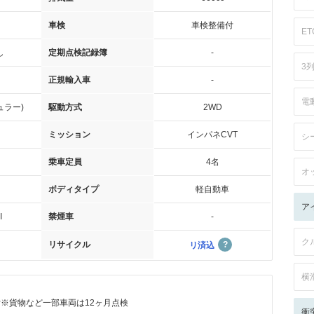
車検
車検整備付
ET
し
定期点検記録簿
-
3
正規輸入車
-
電
ュラー)
駆動方式
2WD
ミッション
インパネCVT
シ
乗車定員
4名
オ
ボディタイプ
軽自動車
ア
I
禁煙車
-
ク
リサイクル
リ済込
横
付※貨物など一部車両は12ヶ月点検
衝