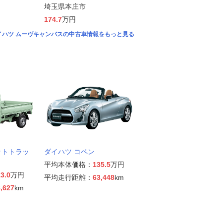
埼玉県本庄市
174.7
万円
イハツ ムーヴキャンバスの中古車情報をもっと見る
ットトラッ
ダイハツ コペン
平均本体価格：
135.5
万円
3.0
万円
平均走行距離：
63,448
km
,627
km