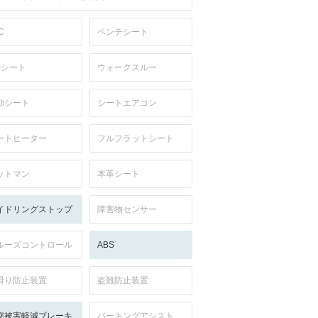
C
ベンチシート
列シート
ウォークスルー
動シート
シートエアコン
ートヒーター
フルフラットシート
ットマン
本革シート
イドリングストップ
障害物センサー
ルーズコントロール
ABS
滑り防止装置
盗難防止装置
突被害軽減ブレーキ
パーキングアシスト