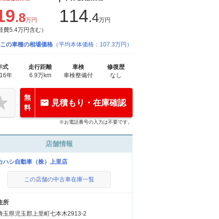
19
114
.8
.4
万円
万円
経費5.4万円含む）
この車種の相場価格
（平均本体価格：107.3万円）
年式
走行距離
車検
修復歴
016年
6.9万km
車検整備付
なし
無
見積もり・在庫確認
料
※お電話番号の入力は不要です。
店舗情報
カハシ自動車（株）上里店
この店舗の中古車在庫一覧
住所
埼玉県児玉郡上里町七本木2913-2