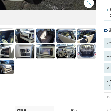
パ
エ
キ
カ
-/
TV:
ミ
排気量
660cc