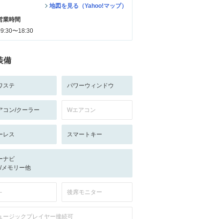
地図を見る（Yahoo!マップ）
営業時間
09:30〜18:30
装備
ワステ
パワーウィンドウ
アコン/クーラー
Wエアコン
ーレス
スマートキー
ーナビ
-/-/メモリー他
-
後席モニター
ュージックプレイヤー接続可