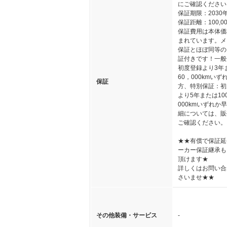
にご確認ください
保証期限：2030
保証距離：100,00
保証費用は本体価
まれています。メ
保証とほぼ同等の
証付きです！一般
初度登録より3年
60，000kmいず
保証
方、特別保証：初
より5年または10
000kmいずれか
細については、販
ご確認ください。
★★有償で保証延
ーカー保証継承も
頂けます★
詳しくはお問い合
さいませ★★
その他装備・サービス
-