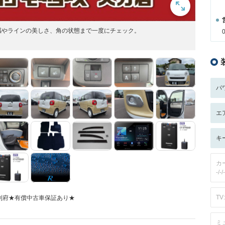
感やラインの美しさ、角の状態まで一度にチェック。
パ
エ
キ
カ
-/-/-
TV:
別府★有償中古車保証あり★
ミ