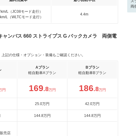
燃料消費率
最小回転半径
ス
両
.7km/L（JC08モード走行）
4.4m
.9km/L（WLTCモード走行）
ャンバス 660 ストライプス G バックカメラ 両側電
。上記の仕様・オプション・装備もご確認ください。
Aプラン
Bプラン
ン
軽自動車Aプラン
軽自動車Bプラン
169
186
.8
.8
万円
万円
万円
25
.0
万円
42
.0
万円
円
144
.8
万円
144
.8
万円
販売店