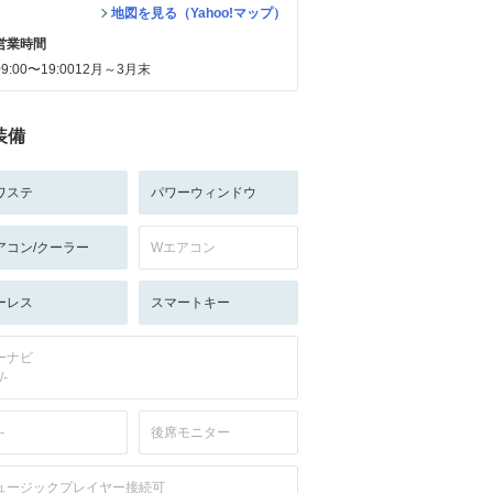
地図を見る（Yahoo!マップ）
営業時間
09:00〜19:0012月～3月末
装備
ワステ
パワーウィンドウ
アコン/クーラー
Wエアコン
ーレス
スマートキー
ーナビ
/-
-
後席モニター
ュージックプレイヤー接続可