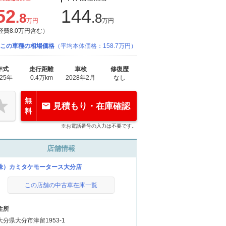
52
144
.8
.8
万円
万円
経費8.0万円含む）
この車種の相場価格
（平均本体価格：158.7万円）
年式
走行距離
車検
修復歴
025年
0.4万km
2028年2月
なし
無
見積もり・在庫確認
料
※お電話番号の入力は不要です。
店舗情報
株）カミタケモータース大分店
この店舗の中古車在庫一覧
住所
大分県大分市津留1953-1