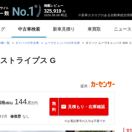
掲載レビュー
325,919
件
時点
※新車カタログのある自動車総合情報
2026.08.08
ログ
中古車検索
新車見積り
車買取
ニュース
車種一覧
ダイハツの中古車
ムーヴキャンバスの中古車
ダイハツ ムーヴキャンバス 660
 ストライプス G
提供：
144
価格
.8
万円
無
(税込)
見積もり・在庫確認
料
年2月
修復歴
なし
※お電話番号の入力は不要です。
支