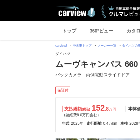
トップ
360°ビュー
カタ
carview!
中古車トップ
メーカー一覧
ダイハツの
ダイハツ
ムーヴキャンバス 660
バックカメラ 両側電動スライドドア
保証付
152
支払総額
.8
本体
万円
(税込)
（諸経費8.0万円含む）
年式
2025年
走行距離
0.4万km
車検
2028