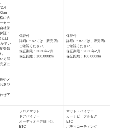
。
年2月
0km
格に含
ーカー
自社保
保証：
保証付
保証付
または
詳細については、販売店に
詳細については、販売店に
れか早い
ご確認ください。
ご確認ください。
度登録
保証期限：2030年2月
保証期限：2030年2月
0，
保証距離：100,000km
保証距離：100,000km
早い方詳
売店に
長やメ
お選び
わせ下
フロアマット
マット・バイザー
ドアバイザー
カーナビ フルセグ
オーディオ※詳細下記
ETC
ETC
ボディコーティング