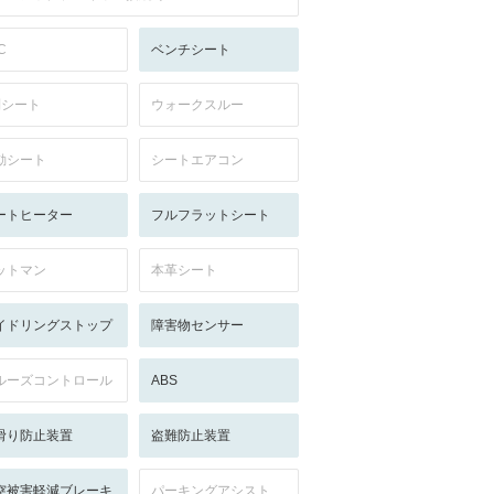
C
ベンチシート
列シート
ウォークスルー
動シート
シートエアコン
ートヒーター
フルフラットシート
ットマン
本革シート
イドリングストップ
障害物センサー
ルーズコントロール
ABS
滑り防止装置
盗難防止装置
突被害軽減ブレーキ
パーキングアシスト