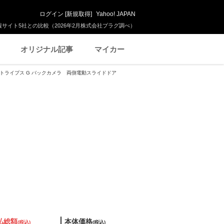
ログイン
[
新規取得
]
Yahoo! JAPAN
サイト5社との比較（2026年2月株式会社プラグ調べ）
オリジナル記事
マイカー
 ストライプス G バックカメラ 両側電動スライドドア
払総額
本体価格
(税込)
(税込)