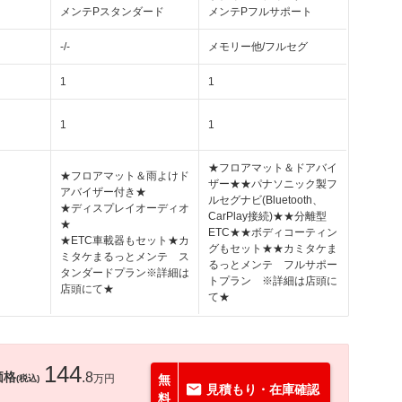
メンテPスタンダード
メンテPフルサポート
-/-
メモリー他/フルセグ
1
1
1
1
★フロアマット＆ドアバイ
★フロアマット＆雨よけド
ザー★★パナソニック製フ
アバイザー付き★
ルセグナビ(Bluetooth、
★ディスプレイオーディオ
CarPlay接続)★★分離型
★
ETC★★ボディコーティン
★ETC車載器もセット★カ
グもセット★★カミタケま
ミタケまるっとメンテ ス
るっとメンテ フルサポー
タンダードプラン※詳細は
トプラン ※詳細は店頭に
店頭にて★
て★
144
価格
.8
万円
無
(税込)
見積もり・在庫確認
料