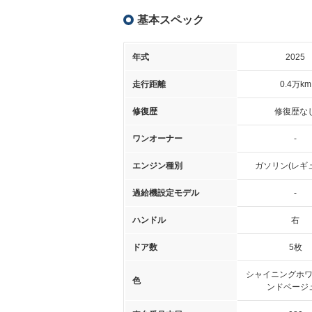
基本スペック
年式
2025
走行距離
0.4万km
修復歴
修復歴な
ワンオーナー
-
エンジン種別
ガソリン(レギ
過給機設定モデル
-
ハンドル
右
ドア数
5枚
シャイニングホワ
色
ンドベージ