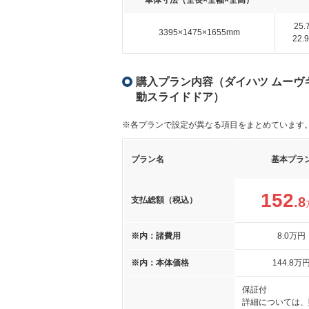
車体寸法（全長×全幅×全高）
25
3395×1475×1655mm
22
購入プラン内容（ダイハツ ムーヴキ
動スライドドア）
※各プランで設定が異なる項目をまとめています
プラン名
基本プラ
152
.8
支払総額（税込）
※内：諸費用
8
.0
万円
※内：本体価格
144
.8
万
保証付
詳細については、