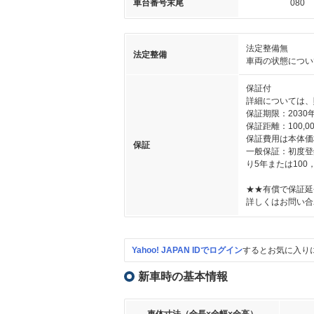
車台番号末尾
080
法定整備無
法定整備
車両の状態につい
保証付
詳細については、
保証期限：2030
保証距離：100,00
保証費用は本体価
保証
一般保証：初度登
り5年または10
★★有償で保証延
詳しくはお問い合
Yahoo! JAPAN IDでログイン
するとお気に入り
新車時の基本情報