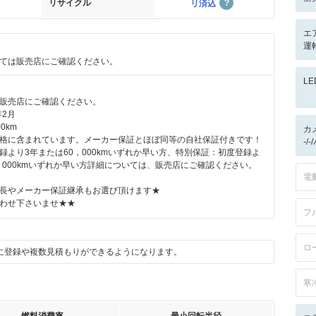
リサイクル
リ済込
エ
運
ては販売店にご確認ください。
L
販売店にご確認ください。
年2月
0km
カ
格に含まれています。メーカー保証とほぼ同等の自社保証付きです！
-/
録より3年または60，000kmいずれか早い方、特別保証：初度登録よ
0，000kmいずれか早い方詳細については、販売店にご確認ください。
電
長やメーカー保証継承もお選び頂けます★
わせ下さいませ★★
フ
ロ
に登録や複数見積もりができるようになります。
寒