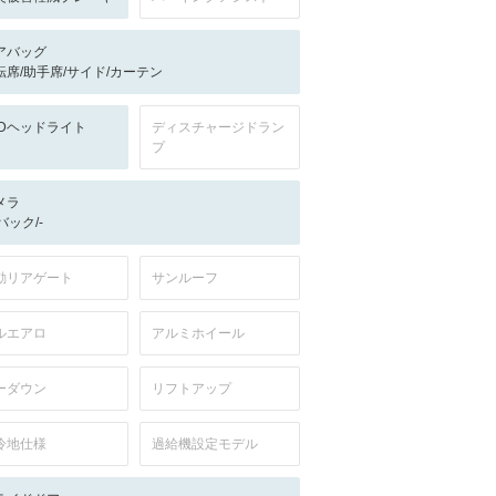
アバッグ
転席/助手席/サイド/カーテン
EDヘッドライト
ディスチャージドラン
プ
メラ
-/バック/-
動リアゲート
サンルーフ
ルエアロ
アルミホイール
ーダウン
リフトアップ
冷地仕様
過給機設定モデル