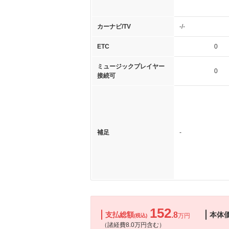
カーナビ/TV
-/-
ETC
0
ミュージックプレイヤー
0
接続可
補足
-
152
支払総額
.8
本体
万円
(税込)
（諸経費8.0万円含む）