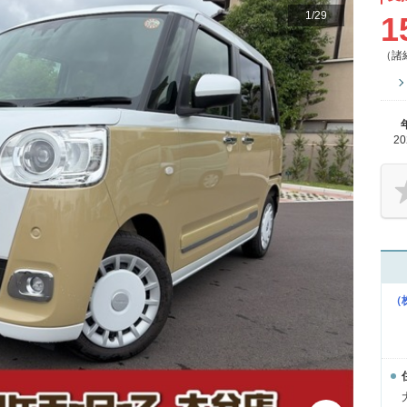
1
/
29
1
（諸
2
（