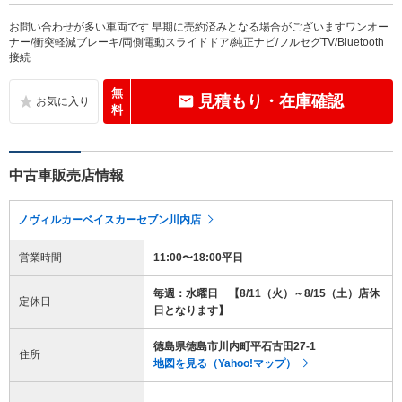
お問い合わせが多い車両です 早期に売約済みとなる場合がございますワンオー
ナー/衝突軽減ブレーキ/両側電動スライドドア/純正ナビ/フルセグTV/Bluetooth
接続
無
見積もり・在庫確認
料
中古車販売店情報
ノヴィルカーベイスカーセブン川内店
営業時間
11:00〜18:00平日
毎週：水曜日 【8/11（火）～8/15（土）店休
定休日
日となります】
徳島県徳島市川内町平石古田27-1
住所
地図を見る（Yahoo!マップ）