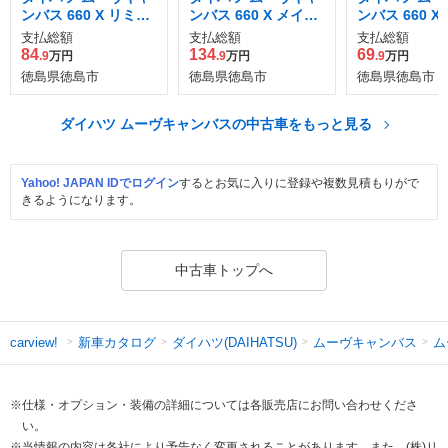
ンバス 660 X リミテ
ンバス 660 X メイク
ンバス 660 X S
ッド メイクアップ S
アップ リミテッド S
支払総額
支払総額
支払総額
AII
AIII
84
134
69
.9
万円
.9
万円
.9
万円
徳島県徳島市
徳島県徳島市
徳島県徳島市
ダイハツ ムーヴキャンバスの中古車をもっと見る
Yahoo! JAPAN IDでログイン
するとお気に入りに登録や複数見積もりがで
きるようになります。
中古車トップへ
新車カタログ
ダイハツ(DAIHATSU)
ムーヴキャンバス
ム
carview!
※仕様・オプション・装備の詳細については各販売店にお問い合わせくださ
い。
※当情報の内容は各社により予告なく変更されることがあります。また、(株)リ