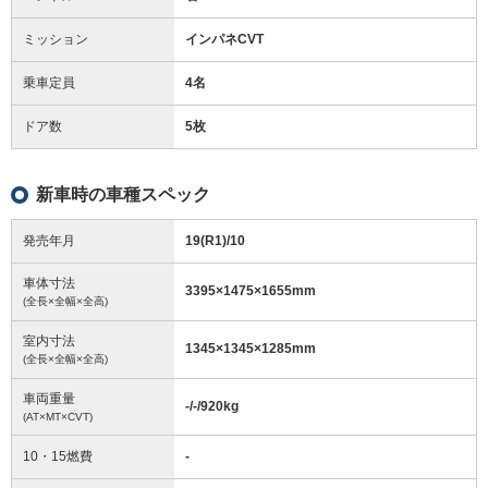
ミッション
インパネCVT
乗車定員
4名
ドア数
5枚
新車時の車種スペック
発売年月
19(R1)/10
車体寸法
3395
×
1475
×
1655
mm
(全長×全幅×全高)
室内寸法
1345
×
1345
×
1285
mm
(全長×全幅×全高)
車両重量
-/-/920
kg
(AT×MT×CVT)
10・15燃費
-