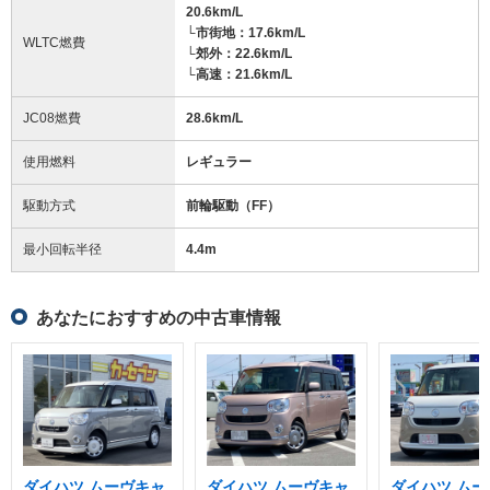
20.6km/L
└市街地：17.6km/L
WLTC燃費
└郊外：22.6km/L
└高速：21.6km/L
JC08燃費
28.6km/L
使用燃料
レギュラー
駆動方式
前輪駆動（FF）
最小回転半径
4.4
m
あなたにおすすめの中古車情報
ダイハツ ムーヴキャ
ダイハツ ムーヴキャ
ダイハツ ムー