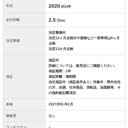
2020
年式
(R2)
年
2.5
走行距離
万km
法定整備付
法定12ヶ月点検付※貨物など一部車両は6ヶ月
法定整備
点検
法定12か月点検
保証付
詳細については、販売店にご確認ください。
保証期間：1年
保証
保証距離：無制限
自社保証付（保証条件あり）対象外：県外在住
の方、自損、社外部品、消耗品、油脂類等、そ
の他約款記載項目
車検
2027(R9) 年2月
修復歴
なし
ワンオーナー
○