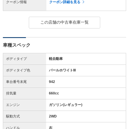
クーポン情報
クーポン詳細を見る
この店舗の中古車在庫一覧
車種スペック
ボディタイプ
軽自動車
ボディタイプ色
パールホワイトIII
車台番号末尾
942
排気量
660cc
エンジン
ガソリン(レギュラー)
駆動方式
2WD
ハンドル
右