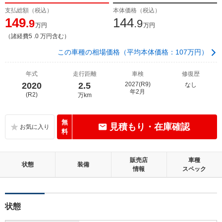
支払総額（税込）
本体価格（税込）
149
144
.9
.9
万円
万円
（諸経費5 .0 万円含む）
この車種の相場価格（平均本体価格：107万円）
年式
走行距離
車検
修復歴
2020
2.5
2027(R9)
なし
年2月
(R2)
万km
無
見積もり・在庫確認
料
販売店
車種
状態
装備
情報
スペック
状態