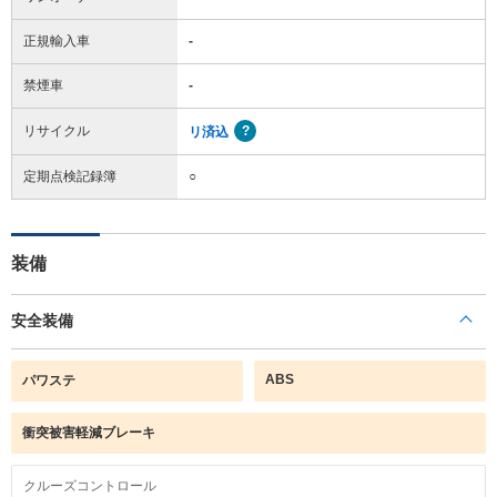
正規輸入車
-
禁煙車
-
リサイクル
リ済込
定期点検記録簿
○
装備
安全装備
ABS
パワステ
衝突被害軽減ブレーキ
クルーズコントロール