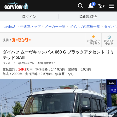
carview!
検索
通知
i
ログイン
ID新規取得
中古車トップ
メーカー一覧
ダイハツの車種一覧
ダイハ
carview!
提供：
お気に入り
最近見た
一覧を見る
中古車
ダイハツ ムーヴキャンバス 660 G ブラックアクセント リミ
テッド SAIII
ワンオーナー/衝突軽減ブレーキ/両側電動ス/
支払総額：
149.9
万円
本体価格：
144.9
万円
諸経費：
5.0
万円
年式：
2020
年
走行距離：
2.5
万km
修復歴：
なし
1
/
20