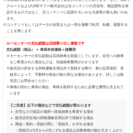
クルートおよびLINEヤフー株式会社は当コンテンツの完全性、無誤謬性を保
証するものではなく、当コンテンツに起因するいかなる損害の責も負いかね
ます。
※コンテンツもしくはデータの全部または一部を無断で転写、転載、複製する
ことを禁じます。
カーセンサーの支払総額は店頭乗り出し価格です
支払総額（税込） ＝ 車両本体価格＋諸費用
※カーセンサーの支払総額は店頭納車を前提にしています。自宅への納車
をご希望された場合などは、別途納車費用がかかります
※販売店の所在する所轄運輸支局以外で登録する際や、車の定置場所、登
録月によって、手数料や税金の額が異なる場合があります。詳しくは販
売店にお問合せください
※車検の切れた車両の場合、車検を取得するために必要な費用も含まれて
います
【ご注意】以下の場合などで支払総額が変わります
自宅などの指定の場所へ陸送納車を希望する場合
販売店所在地の所轄運輸支局以外で登録する場合
商談～契約～登録の間に「登録月」がずれる場合
（登録月が3月から4月にずれる場合は自動車税の額が大きく上がり