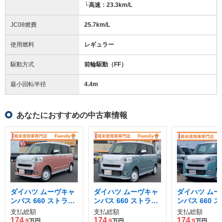
└高速：23.3km/L
JC08燃費
25.7km/L
使用燃料
レギュラー
駆動方式
前輪駆動（FF）
最小回転半径
4.4
m
あなたにおすすめの中古車情報
ダイハツ ムーヴキャ
ダイハツ ムーヴキャ
ダイハツ ムー
ンバス 660 ストライ
ンバス 660 ストライ
ンバス 660 
プス G
プス G
プス G
支払総額
支払総額
支払総額
174
174
174
.9
万円
.9
万円
.9
万円