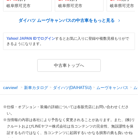
岐阜県可児市
岐阜県可児市
岐阜県可児市
ダイハツ ムーヴキャンバスの中古車をもっと見る
Yahoo! JAPAN IDでログイン
するとお気に入りに登録や複数見積もりがで
きるようになります。
中古車トップへ
新車カタログ
ダイハツ(DAIHATSU)
ムーヴキャンバス
ム
carview!
※仕様・オプション・装備の詳細については各販売店にお問い合わせくださ
い。
※当情報の内容は各社により予告なく変更されることがあります。また、(株)リ
クルートおよびLINEヤフー株式会社は当コンテンツの完全性、無誤謬性を保
証するものではなく、当コンテンツに起因するいかなる損害の責も負いかね