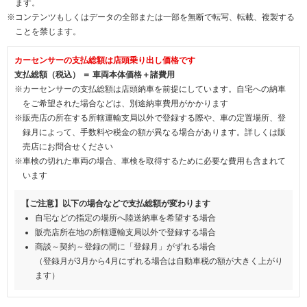
ます。
※コンテンツもしくはデータの全部または一部を無断で転写、転載、複製する
ことを禁じます。
カーセンサーの支払総額は店頭乗り出し価格です
支払総額（税込） ＝ 車両本体価格＋諸費用
※カーセンサーの支払総額は店頭納車を前提にしています。自宅への納車
をご希望された場合などは、別途納車費用がかかります
※販売店の所在する所轄運輸支局以外で登録する際や、車の定置場所、登
録月によって、手数料や税金の額が異なる場合があります。詳しくは販
売店にお問合せください
※車検の切れた車両の場合、車検を取得するために必要な費用も含まれて
います
【ご注意】以下の場合などで支払総額が変わります
自宅などの指定の場所へ陸送納車を希望する場合
販売店所在地の所轄運輸支局以外で登録する場合
商談～契約～登録の間に「登録月」がずれる場合
（登録月が3月から4月にずれる場合は自動車税の額が大きく上がり
ます）