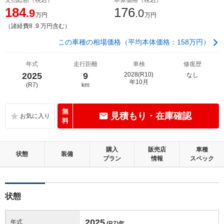
184
176
.9
.0
万円
万円
（諸経費8 .9 万円含む）
この車種の相場価格（平均本体価格：158万円）
年式
走行距離
車検
修復歴
2025
9
2028(R10)
なし
年10月
(R7)
km
無
見積もり・在庫確認
料
購入
販売店
車種
状態
装備
プラン
情報
スペック
状態
2025
年式
(R7)
年