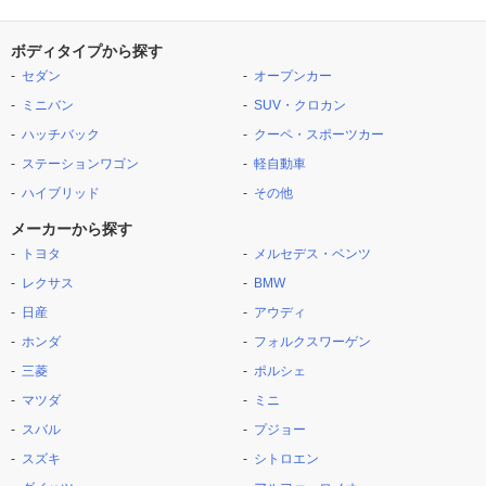
ボディタイプから探す
セダン
オープンカー
ミニバン
SUV・クロカン
ハッチバック
クーペ・スポーツカー
ステーションワゴン
軽自動車
ハイブリッド
その他
メーカーから探す
トヨタ
メルセデス・ベンツ
レクサス
BMW
日産
アウディ
ホンダ
フォルクスワーゲン
三菱
ポルシェ
マツダ
ミニ
スバル
プジョー
スズキ
シトロエン