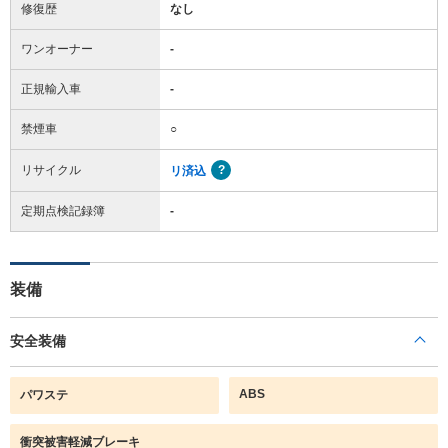
修復歴
なし
ワンオーナー
-
正規輸入車
-
禁煙車
○
リサイクル
リ済込
定期点検記録簿
-
装備
安全装備
ABS
パワステ
衝突被害軽減ブレーキ