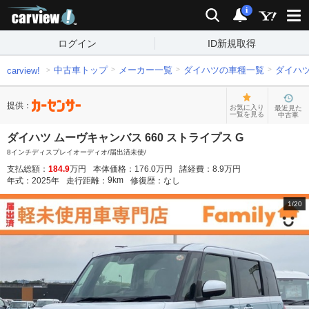
carview!
検索
通知
i
ログイン
ID新規取得
中古車トップ
メーカー一覧
ダイハツの車種一覧
ダイハ
carview!
提供：
お気に入り
最近見た
一覧を見る
中古車
ダイハツ ムーヴキャンバス 660 ストライプス G
8インチディスプレイオーディオ/届出済未使/
支払総額：
184.9
万円
本体価格：
176.0
万円
諸経費：
8.9
万円
9
km
年式：
2025
年
走行距離：
修復歴：
なし
1
/
20