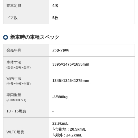
乗車定員
4名
ドア数
5枚
新車時の車種スペック
発売年月
25(R7)/06
車体寸法
3395
×
1475
×
1655
mm
(全長×全幅×全高)
室内寸法
1345
×
1345
×
1275
mm
(全長×全幅×全高)
車両重量
-/-/880
kg
(AT×MT×CVT)
10・15燃費
-
22.9km/L
└市街地：20.5km/L
WLTC燃費
└郊外：24.2km/L