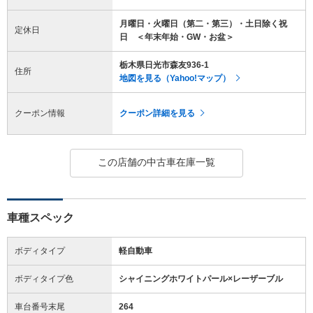
月曜日・火曜日（第二・第三）・土日除く祝
定休日
日 ＜年末年始・GW・お盆＞
栃木県日光市森友936-1
住所
地図を見る（Yahoo!マップ）
クーポン情報
クーポン詳細を見る
この店舗の中古車在庫一覧
車種スペック
ボディタイプ
軽自動車
ボディタイプ色
シャイニングホワイトパール×レーザーブル
車台番号末尾
264