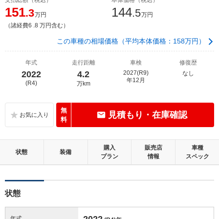
151
144
.3
.5
万円
万円
（諸経費6 .8 万円含む）
この車種の相場価格（平均本体価格：158万円）
年式
走行距離
車検
修復歴
2022
4.2
2027(R9)
なし
年12月
(R4)
万km
無
見積もり・在庫確認
料
購入
販売店
車種
状態
装備
プラン
情報
スペック
状態
2022
年式