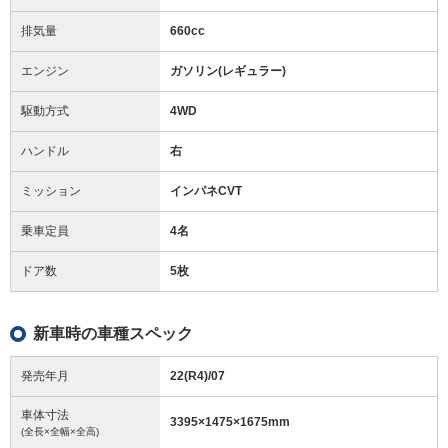
排気量
660cc
エンジン
ガソリン(レギュラー)
駆動方式
4WD
ハンドル
右
ミッション
インパネCVT
乗車定員
4名
ドア数
5枚
新車時の車種スペック
発売年月
22(R4)/07
車体寸法
3395
×
1475
×
1675
mm
(全長×全幅×全高)