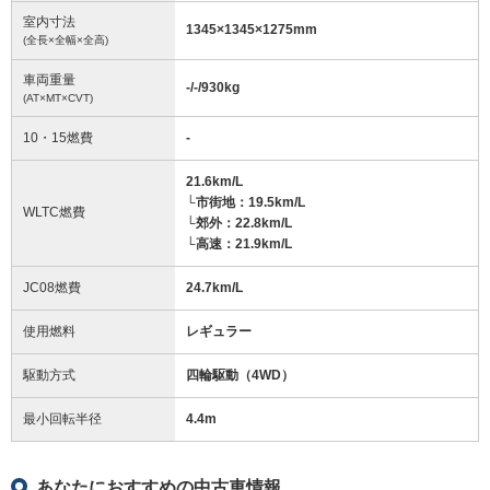
室内寸法
1345
×
1345
×
1275
mm
(全長×全幅×全高)
車両重量
-/-/930
kg
(AT×MT×CVT)
10・15燃費
-
21.6km/L
└市街地：19.5km/L
WLTC燃費
└郊外：22.8km/L
└高速：21.9km/L
JC08燃費
24.7km/L
使用燃料
レギュラー
駆動方式
四輪駆動（4WD）
最小回転半径
4.4
m
あなたにおすすめの中古車情報