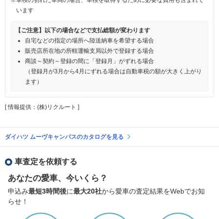
います
【ご注意】以下の場合などで支払総額が変わります
自宅などの指定の場所へ陸送納車を希望する場合
販売店所在地の所轄運輸支局以外で登録する場合
商談～契約～登録の間に「登録月」がずれる場合
（登録月が3月から4月にずれる場合は自動車税の額が大きく上がり
ます）
[ 情報提供：(株)リクルート ]
ダイハツ ムーヴキャンバスのカタログを見る
車査定を依頼する
あなたの愛車、今いくら？
申込み
最短3時間後
に
最大20社
から愛車の査定結果をWebでお知
らせ！