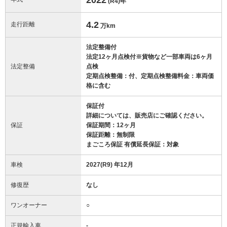
(R4)
年
4.2
走行距離
万km
法定整備付
法定12ヶ月点検付※貨物など一部車両は6ヶ月
法定整備
点検
定期点検整備：付、定期点検整備料金：車両価
格に含む
保証付
詳細については、販売店にご確認ください。
保証
保証期間：12ヶ月
保証距離：無制限
まごころ保証 有償延長保証：対象
車検
2027(R9) 年12月
修復歴
なし
ワンオーナー
○
正規輸入車
-