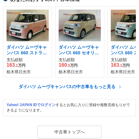
ダイハツ ムーヴキャ
ダイハツ ムーヴキャ
ダイハツ ムー
ンバス 660 ストライ
ンバス 660 セオリー
ンバス 660 
プス G
G
プス G
支払総額
支払総額
支払総額
163
160
163
.1
万円
.5
万円
.1
万円
栃木県日光市
栃木県日光市
栃木県日光市
ダイハツ ムーヴキャンバスの中古車をもっと見る
Yahoo! JAPAN IDでログイン
するとお気に入りに登録や複数見積もりがで
きるようになります。
中古車トップへ