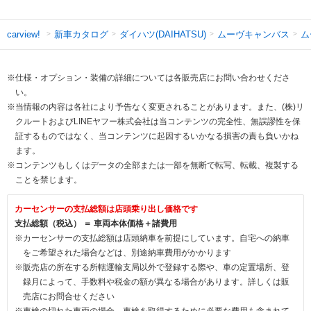
新車カタログ
ダイハツ(DAIHATSU)
ムーヴキャンバス
ム
carview!
※仕様・オプション・装備の詳細については各販売店にお問い合わせくださ
い。
※当情報の内容は各社により予告なく変更されることがあります。また、(株)リ
クルートおよびLINEヤフー株式会社は当コンテンツの完全性、無誤謬性を保
証するものではなく、当コンテンツに起因するいかなる損害の責も負いかね
ます。
※コンテンツもしくはデータの全部または一部を無断で転写、転載、複製する
ことを禁じます。
カーセンサーの支払総額は店頭乗り出し価格です
支払総額（税込） ＝ 車両本体価格＋諸費用
※カーセンサーの支払総額は店頭納車を前提にしています。自宅への納車
をご希望された場合などは、別途納車費用がかかります
※販売店の所在する所轄運輸支局以外で登録する際や、車の定置場所、登
録月によって、手数料や税金の額が異なる場合があります。詳しくは販
売店にお問合せください
※車検の切れた車両の場合、車検を取得するために必要な費用も含まれて