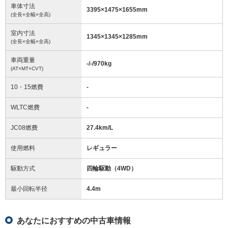
車体寸法
3395
×
1475
×
1655
mm
(全長×全幅×全高)
室内寸法
1345
×
1345
×
1285
mm
(全長×全幅×全高)
車両重量
-/-/970
kg
(AT×MT×CVT)
10・15燃費
-
WLTC燃費
-
JC08燃費
27.4km/L
使用燃料
レギュラー
駆動方式
四輪駆動（4WD）
最小回転半径
4.4
m
あなたにおすすめの中古車情報