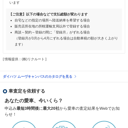
います
【ご注意】以下の場合などで支払総額が変わります
自宅などの指定の場所へ陸送納車を希望する場合
販売店所在地の所轄運輸支局以外で登録する場合
商談～契約～登録の間に「登録月」がずれる場合
（登録月が3月から4月にずれる場合は自動車税の額が大きく上がり
ます）
[ 情報提供：(株)リクルート ]
ダイハツ ムーヴキャンバスのカタログを見る
車査定を依頼する
あなたの愛車、今いくら？
申込み
最短3時間後
に
最大20社
から愛車の査定結果をWebでお知
らせ！