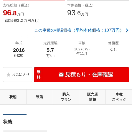
支払総額（税込）
本体価格（税込）
96
93
.8
.6
万円
万円
（諸経費3 .2 万円含む）
この車種の相場価格（平均本体価格：107万円）
年式
走行距離
車検
修復歴
2016
5.7
2027(R9)
なし
年11月
(H28)
万km
無
見積もり・在庫確認
料
購入
販売店
車種
状態
装備
プラン
情報
スペック
状態