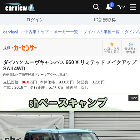
carview!
検索
通知
i
ログイン
ID新規取得
中古車トップ
メーカー一覧
ダイハツの車種一覧
ダイハ
carview!
提供：
お気に入り
最近見た
一覧を見る
中古車
ダイハツ ムーヴキャンバス 660 X リミテッド メイクアップ
SAII 4WD
両側電動ドア衝突軽減ブレーキアクセル車線/
支払総額：
96.8
万円
本体価格：
93.6
万円
諸経費：
3.2
万円
年式：
2016
年
走行距離：
5.7
万km
修復歴：
なし
1
/
22