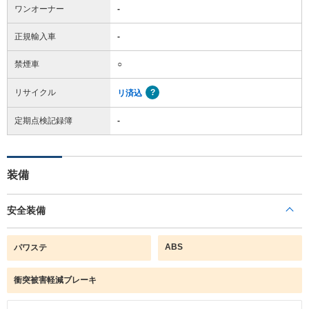
ワンオーナー
-
正規輸入車
-
禁煙車
○
リサイクル
リ済込
定期点検記録簿
-
装備
安全装備
ABS
パワステ
衝突被害軽減ブレーキ