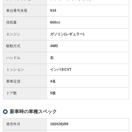
車台番号末尾
934
排気量
660cc
エンジン
ガソリン(レギュラー)
駆動方式
4WD
ハンドル
右
ミッション
インパネCVT
乗車定員
4名
ドア数
5枚
新車時の車種スペック
発売年月
16(H28)/09