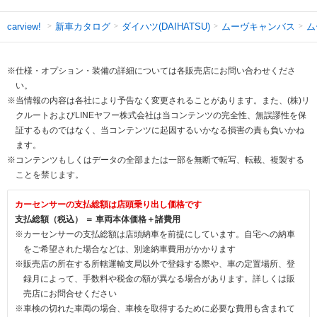
新車カタログ
ダイハツ(DAIHATSU)
ムーヴキャンバス
ム
carview!
※仕様・オプション・装備の詳細については各販売店にお問い合わせくださ
い。
※当情報の内容は各社により予告なく変更されることがあります。また、(株)リ
クルートおよびLINEヤフー株式会社は当コンテンツの完全性、無誤謬性を保
証するものではなく、当コンテンツに起因するいかなる損害の責も負いかね
ます。
※コンテンツもしくはデータの全部または一部を無断で転写、転載、複製する
ことを禁じます。
カーセンサーの支払総額は店頭乗り出し価格です
支払総額（税込） ＝ 車両本体価格＋諸費用
※カーセンサーの支払総額は店頭納車を前提にしています。自宅への納車
をご希望された場合などは、別途納車費用がかかります
※販売店の所在する所轄運輸支局以外で登録する際や、車の定置場所、登
録月によって、手数料や税金の額が異なる場合があります。詳しくは販
売店にお問合せください
※車検の切れた車両の場合、車検を取得するために必要な費用も含まれて