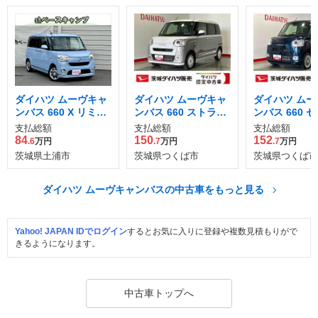
ダイハツ ムーヴキャ
ダイハツ ムーヴキャ
ダイハツ ムー
ンバス 660 X リミテ
ンバス 660 ストライ
ンバス 660 
ッド メイクアップ S
プス G
G
支払総額
支払総額
支払総額
AII
84
150
152
.6
万円
.7
万円
.7
万円
茨城県土浦市
茨城県つくば市
茨城県つくば市
ダイハツ ムーヴキャンバスの中古車をもっと見る
Yahoo! JAPAN IDでログイン
するとお気に入りに登録や複数見積もりがで
きるようになります。
中古車トップへ