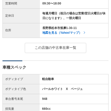
営業時間
09:30〜18:00
毎週月曜日（祝日の場合は営業/翌日火曜日が休
定休日
日になります）、一部火曜日
長野県松本市筑摩1-30-11
住所
地図を見る（Yahoo!マップ）
この店舗の中古車在庫一覧
車種スペック
ボディタイプ
軽自動車
ボディタイプ色
パールホワイト X ベージュ
車台番号末尾
948
排気量
660cc