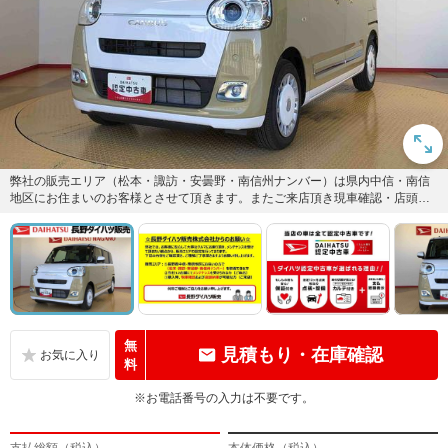
弊社の販売エリア（松本・諏訪・安曇野・南信州ナンバー）は県内中信・南信
地区にお住まいのお客様とさせて頂きます。またご来店頂き現車確認・店頭納
車・メンテナンス入庫を出来る方...
無
見積もり・在庫確認
料
※お電話番号の入力は不要です。
支払総額（税込）
本体価格（税込）