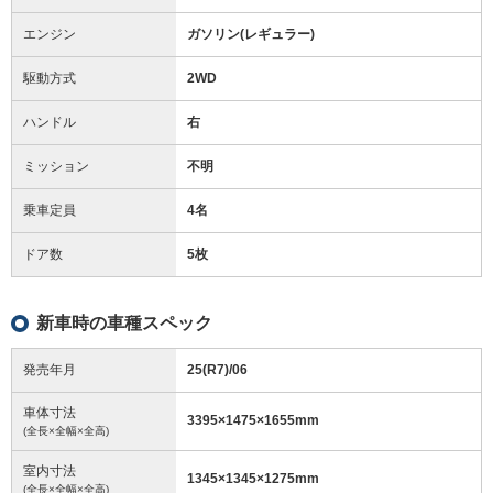
エンジン
ガソリン(レギュラー)
駆動方式
2WD
ハンドル
右
ミッション
不明
乗車定員
4名
ドア数
5枚
新車時の車種スペック
発売年月
25(R7)/06
車体寸法
3395
×
1475
×
1655
mm
(全長×全幅×全高)
室内寸法
1345
×
1345
×
1275
mm
(全長×全幅×全高)