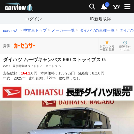
carview!
検索
通知
i
ログイン
ID新規取得
中古車トップ
メーカー一覧
ダイハツの車種一覧
ダイハ
carview!
提供：
お気に入り
最近見た
一覧を見る
中古車
ダイハツ ムーヴキャンバス 660 ストライプス G
2WD 両側電動スライドドア オートライ/
支払総額：
164.1
万円
本体価格：
155.9
万円
諸経費：
8.2
万円
12
km
年式：
2025
年
走行距離：
修復歴：
なし
1
/
21