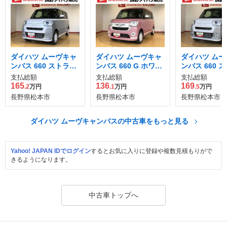
ダイハツ ムーヴキャ
ダイハツ ムーヴキャ
ダイハツ ムー
ンバス 660 ストライ
ンバス 660 G ホワイ
ンバス 660 
プス G
トアクセント リミテ
プス G
支払総額
支払総額
支払総額
ッド SAIII
165
136
169
.2
万円
.1
万円
.5
万円
長野県松本市
長野県松本市
長野県松本市
ダイハツ ムーヴキャンバスの中古車をもっと見る
Yahoo! JAPAN IDでログイン
するとお気に入りに登録や複数見積もりがで
きるようになります。
中古車トップへ