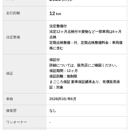
12
走行距離
km
法定整備付
法定12ヶ月点検付※貨物など一部車両は6ヶ月
法定整備
点検
定期点検整備：付、定期点検整備料金：車両価
格に含む
保証付
詳細については、販売店にご確認ください。
保証期間：12ヶ月
保証
保証距離：無制限
まごころ保証 新車保証継承あり、有償延長保
証：対象
車検
2028(R10) 年6月
修復歴
なし
ワンオーナー
-