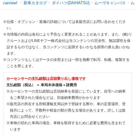
新車カタログ
ダイハツ(DAIHATSU)
ムーヴキャンバス
ム
carview!
※仕様・オプション・装備の詳細については各販売店にお問い合わせくださ
い。
※当情報の内容は各社により予告なく変更されることがあります。また、(株)リ
クルートおよびLINEヤフー株式会社は当コンテンツの完全性、無誤謬性を保
証するものではなく、当コンテンツに起因するいかなる損害の責も負いかね
ます。
※コンテンツもしくはデータの全部または一部を無断で転写、転載、複製する
ことを禁じます。
カーセンサーの支払総額は店頭乗り出し価格です
支払総額（税込） ＝ 車両本体価格＋諸費用
※カーセンサーの支払総額は店頭納車を前提にしています。自宅への納車
をご希望された場合などは、別途納車費用がかかります
※販売店の所在する所轄運輸支局以外で登録する際や、車の定置場所、登
録月によって、手数料や税金の額が異なる場合があります。詳しくは販
売店にお問合せください
※車検の切れた車両の場合、車検を取得するために必要な費用も含まれて
います