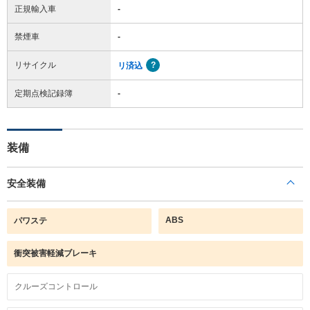
正規輸入車
-
禁煙車
-
リサイクル
リ済込
定期点検記録簿
-
装備
安全装備
ABS
パワステ
衝突被害軽減ブレーキ
クルーズコントロール