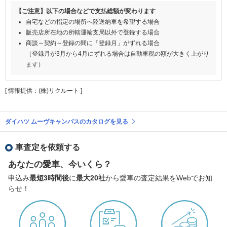
【ご注意】以下の場合などで支払総額が変わります
自宅などの指定の場所へ陸送納車を希望する場合
販売店所在地の所轄運輸支局以外で登録する場合
商談～契約～登録の間に「登録月」がずれる場合
（登録月が3月から4月にずれる場合は自動車税の額が大きく上がり
ます）
[ 情報提供：(株)リクルート ]
ダイハツ ムーヴキャンバスのカタログを見る
車査定を依頼する
あなたの愛車、今いくら？
申込み
最短3時間後
に
最大20社
から愛車の査定結果をWebでお知
らせ！