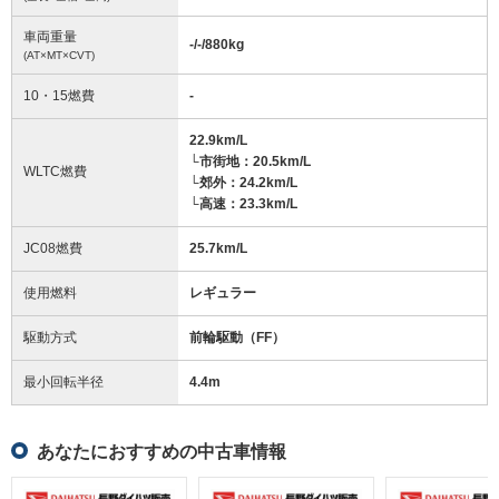
車両重量
-/-/880
kg
(AT×MT×CVT)
10・15燃費
-
22.9km/L
└市街地：20.5km/L
WLTC燃費
└郊外：24.2km/L
└高速：23.3km/L
JC08燃費
25.7km/L
使用燃料
レギュラー
駆動方式
前輪駆動（FF）
最小回転半径
4.4
m
あなたにおすすめの中古車情報