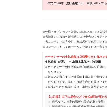
年式
2026年
走行距離
6km
車検
2029年1
※仕様・オプション・装備の詳細については各販
※当情報の内容は各販売店により予告なく変更され
当コンテンツの完全性、無誤謬性を保証するも
※コンテンツもしくはデータの全部または一部を
カーセンサーの支払総額は店頭乗り出し価格で
支払総額（税込） ＝ 車両本体価格＋諸費用
※カーセンサーの支払総額は店頭納車を前提に
かかります
※販売店の所在する所轄運輸支局以外で登録す
合があります。詳しくは販売店にお問合せく
※車検の切れた車両の場合、車検を取得するた
【ご注意】以下の場合などで支払総額が変わ
自宅などの指定の場所へ陸送納車を希望す
販売店所在地の所轄運輸支局以外で登録す