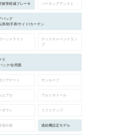
突被害軽減ブレーキ
パーキングアシスト
アバッグ
転席/助手席/サイド/カーテン
EDヘッドライト
ディスチャージドラン
プ
メラ
-/バック/全周囲
動リアゲート
サンルーフ
ルエアロ
アルミホイール
ーダウン
リフトアップ
冷地仕様
過給機設定モデル