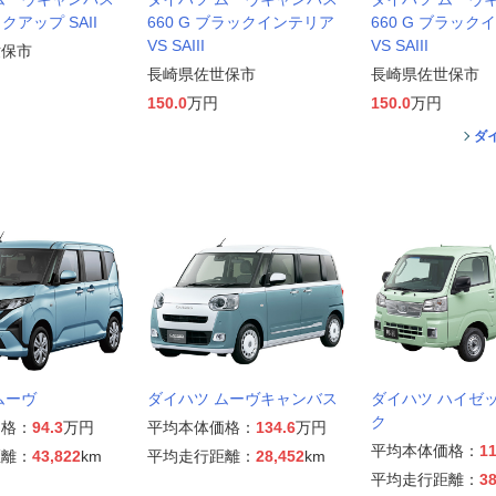
イクアップ SAII
660 G ブラックインテリア
660 G ブラック
VS SAIII
VS SAIII
世保市
長崎県佐世保市
長崎県佐世保市
150.0
万円
150.0
万円
ダ
ムーヴ
ダイハツ ムーヴキャンバス
ダイハツ ハイゼ
ク
価格：
94.3
万円
平均本体価格：
134.6
万円
平均本体価格：
11
距離：
43,822
km
平均走行距離：
28,452
km
平均走行距離：
38