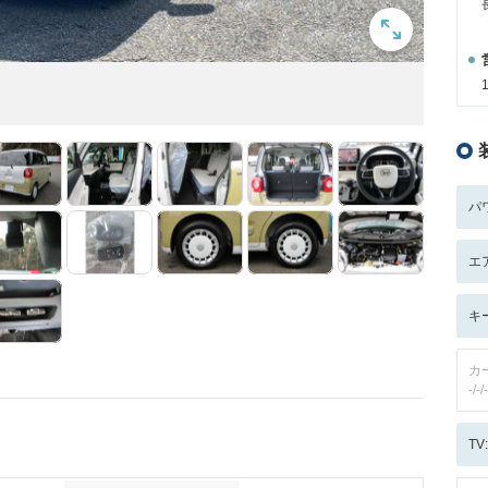
パ
エ
キ
カ
-/-/-
T