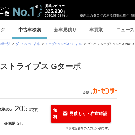
掲載レビュー
325,930
件
時点
※新車カタログのある自動車総合情報
2026.08.08
ログ
中古車検索
新車見積り
車買取
ニュース
車種一覧
ダイハツの中古車
ムーヴキャンバスの中古車
ダイハツ ムーヴキャンバス 660
 ストライプス Gターボ
オ
提供：
205
価格
.0
万円
無
(税込)
見積もり・在庫確認
料
月
修復歴
なし
※お電話番号の入力は不要です。