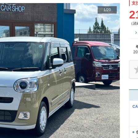
支
1
/
20
2
（諸
2
C