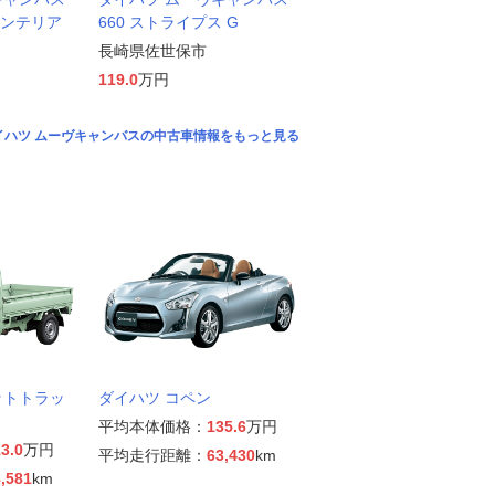
インテリア
660 ストライプス G
長崎県佐世保市
119.0
万円
イハツ ムーヴキャンバスの中古車情報をもっと見る
ットトラッ
ダイハツ コペン
平均本体価格：
135.6
万円
3.0
万円
平均走行距離：
63,430
km
,581
km