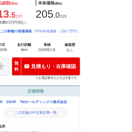
払総額
本体価格
(税込)
(税込)
13
205
.5
.0
万円
万円
経費8.5万円含む）
この車種の相場価格
（平均本体価格：158.7万円）
年式
走行距離
車検
修復歴
026年
6km
2029年1月
なし
無
見積もり・在庫確認
料
※お電話番号の入力は不要です。
店舗情報
AR SHOP TMホールディングス株式会社
この店舗の中古車在庫一覧
住所