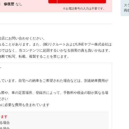
月
修復歴
なし
ス
※お電話番号の入力は不要です。
両
売店にお問い合わせください。
ることがあります。また、(株)リクルートおよびLINEヤフー株式会社は
のではなく、当コンテンツに起因するいかなる損害の責も負いかねます。
無断で転写、転載、複製することを禁じます。
す
しています。自宅への納車をご希望された場合などは、別途納車費用が
る際や、車の定置場所、登録月によって、手数料や税金の額が異なる場
ださい
めに必要な費用も含まれています
ります
る場合
る場合