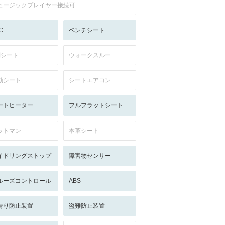
ュージックプレイヤー接続可
C
ベンチシート
列シート
ウォークスルー
動シート
シートエアコン
ートヒーター
フルフラットシート
ットマン
本革シート
イドリングストップ
障害物センサー
ルーズコントロール
ABS
滑り防止装置
盗難防止装置