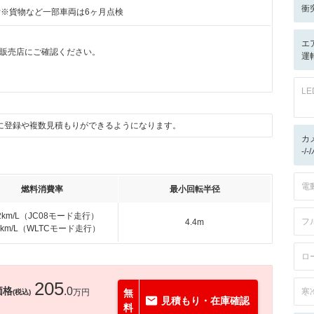
衝
付※貨物など一部車両は6ヶ月点検
エ
販売店にご確認ください。
運
月
L
に登録や複数見積もりができるようになります。
カ
-/
電
燃料消費率
最小回転半径
.2km/L（JC08モード走行）
フ
4.4m
.4km/L（WLTCモード走行）
ロ
205
価格
.0
寒
万円
無
(税込)
見積もり・在庫確認
料