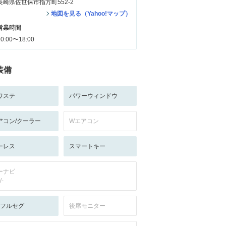
長崎県佐世保市指方町552-2
地図を見る（Yahoo!マップ）
営業時間
10:00〜18:00
装備
ワステ
パワーウィンドウ
アコン/クーラー
Wエアコン
ーレス
スマートキー
ーナビ
/-
V:フルセグ
後席モニター