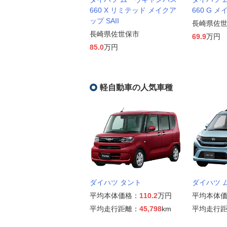
660 X リミテッド メイクア
660 G メ
ップ SAII
長崎県佐
長崎県佐世保市
69.9
万円
85.0
万円
軽自動車の人気車種
ダイハツ タント
ダイハツ 
平均本体価格：
110.2
万円
平均本体
平均走行距離：
45,798
km
平均走行