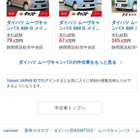
ダイハツ ムーヴキャ
ダイハツ ムーヴキャ
ダイハツ ムー
ンバス 660 G メイク
ンバス 660 G メイク
ンバス 660 
アップ SAII
アップ SAIII
プス G
支払総額
支払総額
支払総額
79
67
165
.8
万円
.8
万円
.9
万円
静岡県浜松市中央区
静岡県浜松市中央区
静岡県浜松市中
ダイハツ ムーヴキャンバスの中古車をもっと見る
Yahoo! JAPAN IDでログイン
するとお気に入りに登録や複数見積もりがで
きるようになります。
中古車トップへ
新車カタログ
ダイハツ(DAIHATSU)
ムーヴキャンバス
ム
carview!