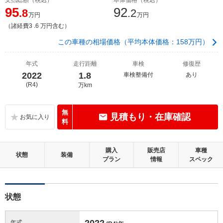
95
92
.8
.2
万円
万円
（諸経費3 .6 万円含む）
この車種の相場価格（平均本体価格：158万円）
年式
走行距離
車検
修復歴
2022
1.8
車検整備付
あり
(R4)
万km
無
見積もり・在庫確認
料
購入
販売店
車種
状態
装備
プラン
情報
スペック
状態
2022
年式