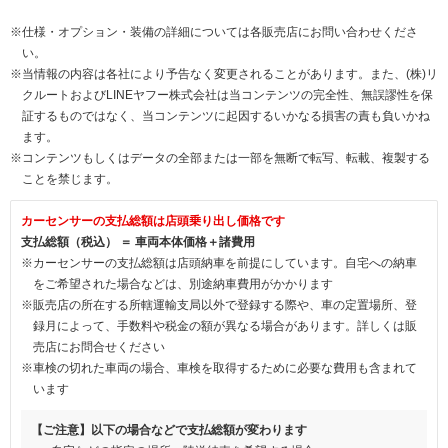
※仕様・オプション・装備の詳細については各販売店にお問い合わせくださ
い。
※当情報の内容は各社により予告なく変更されることがあります。また、(株)リ
クルートおよびLINEヤフー株式会社は当コンテンツの完全性、無誤謬性を保
証するものではなく、当コンテンツに起因するいかなる損害の責も負いかね
ます。
※コンテンツもしくはデータの全部または一部を無断で転写、転載、複製する
ことを禁じます。
カーセンサーの支払総額は店頭乗り出し価格です
支払総額（税込） ＝ 車両本体価格＋諸費用
※カーセンサーの支払総額は店頭納車を前提にしています。自宅への納車
をご希望された場合などは、別途納車費用がかかります
※販売店の所在する所轄運輸支局以外で登録する際や、車の定置場所、登
録月によって、手数料や税金の額が異なる場合があります。詳しくは販
売店にお問合せください
※車検の切れた車両の場合、車検を取得するために必要な費用も含まれて
います
【ご注意】以下の場合などで支払総額が変わります