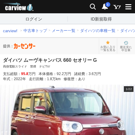
carview!
検索
通知
i
ログイン
ID新規取得
中古車トップ
メーカー一覧
ダイハツの車種一覧
ダイハ
carview!
提供：
お気に入り
最近見た
一覧を見る
中古車
ダイハツ ムーヴキャンバス 660 セオリー G
両側電動スライド 禁煙 ナビTV/
支払総額：
95.8
万円
本体価格：
92.2
万円
諸経費：
3.6
万円
年式：
2022
年
走行距離：
1.8
万km
修復歴：
あり
1
/
22