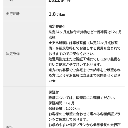
(R4)
年
1.8
走行距離
万km
法定整備付
法定24ヶ月点検付※貨物など一部車両は12ヶ月
点検
★支払総額には車検整備（法定24ヶ月点検整
備）を新規取得してお渡しする費用も含まれて
法定整備
おりますのでご安心ください。
陸運局指定または認証工場にてしっかり整備を
行いご納車させて頂いております。
遠方のお客様でご自宅までの納車をご希望され
る方はどうぞお気軽に当店までお問合せくださ
い★
保証付
詳細については、販売店にご確認ください。
保証期間：1ヶ月
保証距離：1,000km
お客様のご希望に合わせて選べる各種保証プラ
ンをご用意しております。
お求めやすい保証プランから業界最長の走行距
保証