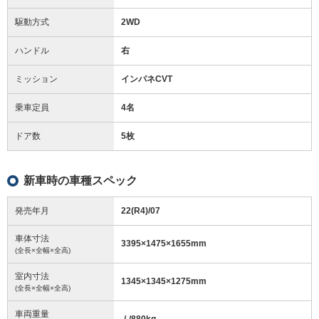
駆動方式
2WD
ハンドル
右
ミッション
インパネCVT
乗車定員
4名
ドア数
5枚
新車時の車種スペック
発売年月
22(R4)/07
車体寸法
3395
×
1475
×
1655
mm
(全長×全幅×全高)
室内寸法
1345
×
1345
×
1275
mm
(全長×全幅×全高)
車両重量
-/-/880
kg