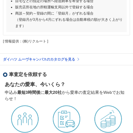
自宅などの指定の場所へ陸送納車を希望する場合
販売店所在地の所轄運輸支局以外で登録する場合
商談～契約～登録の間に「登録月」がずれる場合
（登録月が3月から4月にずれる場合は自動車税の額が大きく上がり
ます）
[ 情報提供：(株)リクルート ]
ダイハツ ムーヴキャンバスのカタログを見る
車査定を依頼する
あなたの愛車、今いくら？
申込み
最短3時間後
に
最大20社
から愛車の査定結果をWebでお知
らせ！