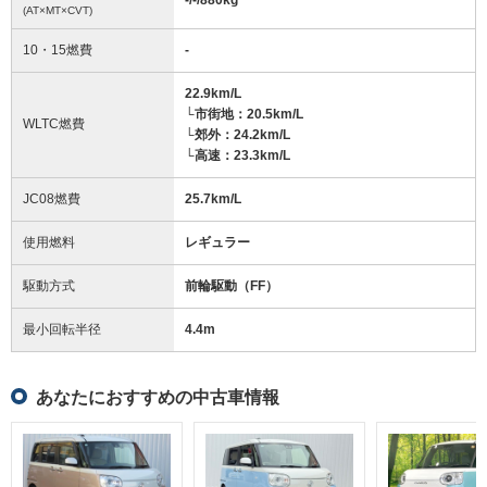
(AT×MT×CVT)
10・15燃費
-
22.9km/L
└市街地：20.5km/L
WLTC燃費
└郊外：24.2km/L
└高速：23.3km/L
JC08燃費
25.7km/L
使用燃料
レギュラー
駆動方式
前輪駆動（FF）
最小回転半径
4.4
m
あなたにおすすめの中古車情報