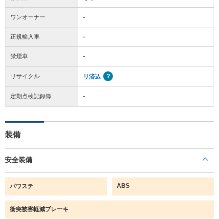
ワンオーナー
-
正規輸入車
-
禁煙車
-
リサイクル
リ済込
定期点検記録簿
-
装備
安全装備
ABS
パワステ
衝突被害軽減ブレーキ