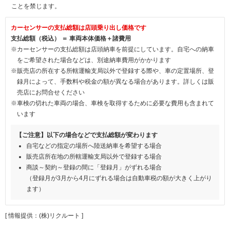
ことを禁じます。
カーセンサーの支払総額は店頭乗り出し価格です
支払総額（税込） ＝ 車両本体価格＋諸費用
※カーセンサーの支払総額は店頭納車を前提にしています。自宅への納車
をご希望された場合などは、別途納車費用がかかります
※販売店の所在する所轄運輸支局以外で登録する際や、車の定置場所、登
録月によって、手数料や税金の額が異なる場合があります。詳しくは販
売店にお問合せください
※車検の切れた車両の場合、車検を取得するために必要な費用も含まれて
います
【ご注意】以下の場合などで支払総額が変わります
自宅などの指定の場所へ陸送納車を希望する場合
販売店所在地の所轄運輸支局以外で登録する場合
商談～契約～登録の間に「登録月」がずれる場合
（登録月が3月から4月にずれる場合は自動車税の額が大きく上がり
ます）
[ 情報提供：(株)リクルート ]