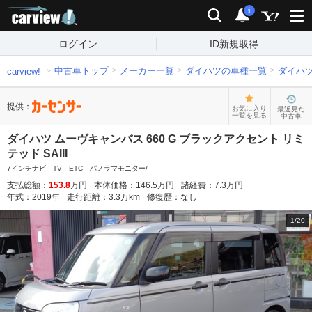
carview!
検索
通知
i
ログイン
ID新規取得
中古車トップ
メーカー一覧
ダイハツの車種一覧
ダイハ
carview!
提供：
お気に入り
最近見た
一覧を見る
中古車
ダイハツ ムーヴキャンバス 660 G ブラックアクセント リミ
テッド SAIII
7インチナビ TV ETC パノラマモニター/
支払総額：
153.8
万円
本体価格：
146.5
万円
諸経費：
7.3
万円
年式：
2019
年
走行距離：
3.3
万km
修復歴：
なし
1
/
20