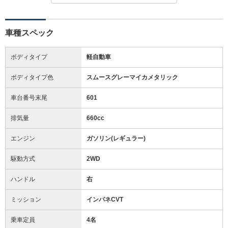
車種スペック
ボディタイプ
軽自動車
ボディタイプ色
スムースグレーマイカメタリック
車台番号末尾
601
排気量
660cc
エンジン
ガソリン(レギュラー)
駆動方式
2WD
ハンドル
右
ミッション
インパネCVT
乗車定員
4名