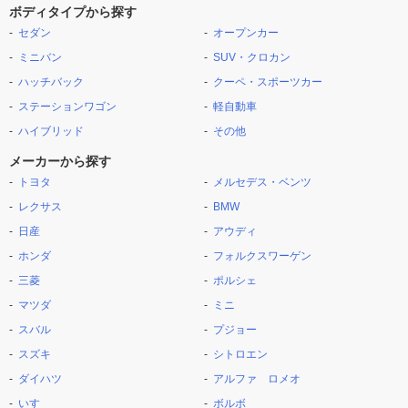
ボディタイプから探す
セダン
オープンカー
ミニバン
SUV・クロカン
ハッチバック
クーペ・スポーツカー
ステーションワゴン
軽自動車
ハイブリッド
その他
メーカーから探す
トヨタ
メルセデス・ベンツ
レクサス
BMW
日産
アウディ
ホンダ
フォルクスワーゲン
三菱
ポルシェ
マツダ
ミニ
スバル
プジョー
スズキ
シトロエン
ダイハツ
アルファ ロメオ
いすゞ
ボルボ