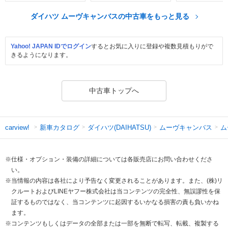
ダイハツ ムーヴキャンバスの中古車をもっと見る
Yahoo! JAPAN IDでログイン
するとお気に入りに登録や複数見積もりがで
きるようになります。
中古車トップへ
新車カタログ
ダイハツ(DAIHATSU)
ムーヴキャンバス
ム
carview!
※仕様・オプション・装備の詳細については各販売店にお問い合わせくださ
い。
※当情報の内容は各社により予告なく変更されることがあります。また、(株)リ
クルートおよびLINEヤフー株式会社は当コンテンツの完全性、無誤謬性を保
証するものではなく、当コンテンツに起因するいかなる損害の責も負いかね
ます。
※コンテンツもしくはデータの全部または一部を無断で転写、転載、複製する