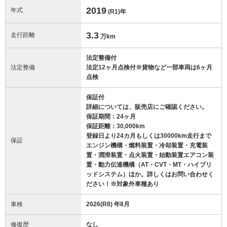
2019
年式
(R1)
年
3.3
走行距離
万km
法定整備付
法定整備
法定12ヶ月点検付※貨物など一部車両は6ヶ月
点検
保証付
詳細については、販売店にご確認ください。
保証期間：24ヶ月
保証距離：30,000km
登録日より24カ月もしくは30000km走行まで
保証
エンジン機構・燃料装置・冷却装置・充電装
置・潤滑装置・点火装置・始動装置エアコン装
置・動力伝達機構（AT・CVT・MT・ハイブリ
ッドシステム）ほか。詳しくはお問い合わせく
ださい！※対象外車種あり
車検
2026(R8) 年8月
修復歴
なし