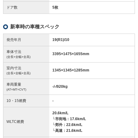
ドア数
5枚
新車時の車種スペック
発売年月
19(R1)/10
車体寸法
3395
×
1475
×
1655
mm
(全長×全幅×全高)
室内寸法
1345
×
1345
×
1285
mm
(全長×全幅×全高)
車両重量
-/-/920
kg
(AT×MT×CVT)
10・15燃費
-
20.6km/L
└市街地：17.6km/L
WLTC燃費
└郊外：22.6km/L
└高速：21.6km/L