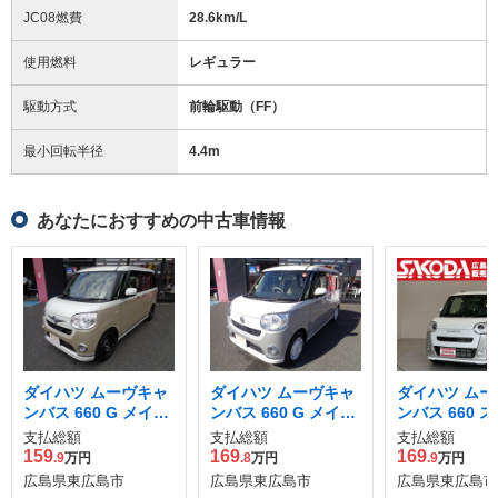
JC08燃費
28.6km/L
使用燃料
レギュラー
駆動方式
前輪駆動（FF）
最小回転半径
4.4
m
あなたにおすすめの中古車情報
ダイハツ ムーヴキャ
ダイハツ ムーヴキャ
ダイハツ ムー
ンバス 660 G メイク
ンバス 660 G メイク
ンバス 660 
アップ SAII
アップVS SAIII
プス G
支払総額
支払総額
支払総額
159
169
169
.9
万円
.8
万円
.9
万円
広島県東広島市
広島県東広島市
広島県東広島市