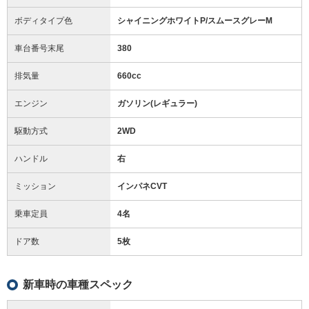
ボディタイプ色
シャイニングホワイトP/スムースグレーM
車台番号末尾
380
排気量
660cc
エンジン
ガソリン(レギュラー)
駆動方式
2WD
ハンドル
右
ミッション
インパネCVT
乗車定員
4名
ドア数
5枚
新車時の車種スペック