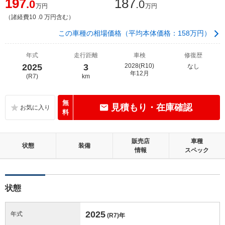
197
187
.0
.0
万円
万円
（諸経費10 .0 万円含む）
この車種の相場価格（平均本体価格：158万円）
年式
走行距離
車検
修復歴
2025
3
2028(R10)
なし
年12月
(R7)
km
無
見積もり・在庫確認
料
販売店
車種
状態
装備
情報
スペック
状態
2025
年式
(R7)
年