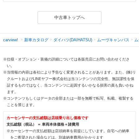
中古車トップへ
新車カタログ
ダイハツ(DAIHATSU)
ムーヴキャンバス
ム
carview!
※仕様・オプション・装備の詳細については各販売店にお問い合わせくださ
い。
※当情報の内容は各社により予告なく変更されることがあります。また、(株)リ
クルートおよびLINEヤフー株式会社は当コンテンツの完全性、無誤謬性を保
証するものではなく、当コンテンツに起因するいかなる損害の責も負いかね
ます。
※コンテンツもしくはデータの全部または一部を無断で転写、転載、複製する
ことを禁じます。
カーセンサーの支払総額は店頭乗り出し価格です
支払総額（税込） ＝ 車両本体価格＋諸費用
※カーセンサーの支払総額は店頭納車を前提にしています。自宅への納車
をご希望された場合などは、別途納車費用がかかります