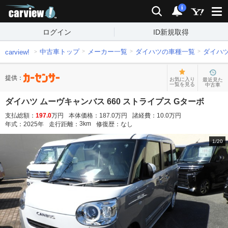
carview!
検索
通知
i
ログイン
ID新規取得
中古車トップ
メーカー一覧
ダイハツの車種一覧
ダイハ
carview!
提供：
お気に入り
最近見た
一覧を見る
中古車
ダイハツ ムーヴキャンバス 660 ストライプス Gターボ
支払総額：
197.0
万円
本体価格：
187.0
万円
諸経費：
10.0
万円
3
km
年式：
2025
年
走行距離：
修復歴：
なし
1
/
20