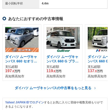
最小回転半径
4.4
m
あなたにおすすめの中古車情報
ダイハツ ムーヴキャ
ダイハツ ムーヴキャ
ダイハツ ムー
ンバス 660 セオリー
ンバス 660 G ブラッ
ンバス 660 G
Gターボ
クアクセントVS SAII
アップ リミテ
支払総額
支払総額
支払総額
I
AIII
197
119
137
.0
万円
.8
万円
.9
万円
高知県高知市
高知県高知市
高知県高知市
ダイハツ ムーヴキャンバスの中古車をもっと見る
Yahoo! JAPAN IDでログイン
するとお気に入りに登録や複数見積もりがで
きるようになります。