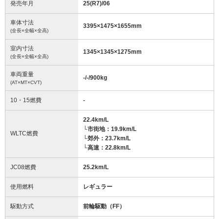
発売年月
25(R7)/06
車体寸法
3395
×
1475
×
1655
mm
(全長×全幅×全高)
室内寸法
1345
×
1345
×
1275
mm
(全長×全幅×全高)
車両重量
-/-/900
kg
(AT×MT×CVT)
10・15燃費
-
22.4km/L
└市街地：19.9km/L
WLTC燃費
└郊外：23.7km/L
└高速：22.8km/L
JC08燃費
25.2km/L
使用燃料
レギュラー
駆動方式
前輪駆動（FF）