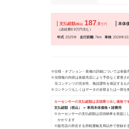
187
支払総額
.9
本体
万円
(税込)
（諸経費8.9万円含む）
年式
2025年
走行距離
7km
車検
2028年1
※仕様・オプション・装備の詳細については各販
※当情報の内容は各販売店により予告なく変更され
当コンテンツの完全性、無誤謬性を保証するも
※コンテンツもしくはデータの全部または一部を
カーセンサーの支払総額は店頭乗り出し価格で
支払総額（税込） ＝ 車両本体価格＋諸費用
※カーセンサーの支払総額は店頭納車を前提に
かかります
※販売店の所在する所轄運輸支局以外で登録す