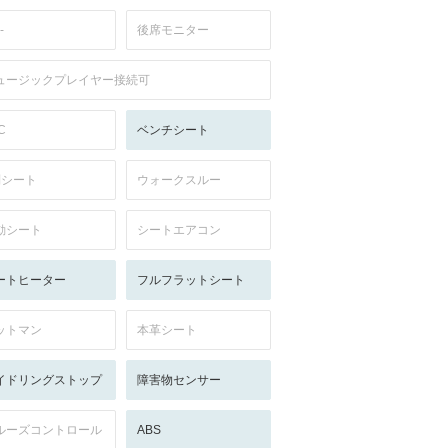
-
後席モニター
ュージックプレイヤー接続可
C
ベンチシート
列シート
ウォークスルー
動シート
シートエアコン
ートヒーター
フルフラットシート
ットマン
本革シート
イドリングストップ
障害物センサー
ルーズコントロール
ABS