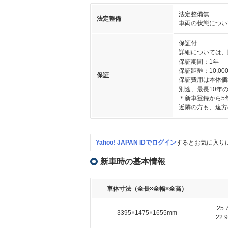
法定整備無
法定整備
車両の状態につい
保証付
詳細については、
保証期間：1年
保証距離：10,000
保証
保証費用は本体価
別途、最長10年
＊新車登録から5
近隣の方も、遠方
Yahoo! JAPAN IDでログイン
するとお気に入り
新車時の基本情報
車体寸法（全長×全幅×全高）
25
3395×1475×1655mm
22