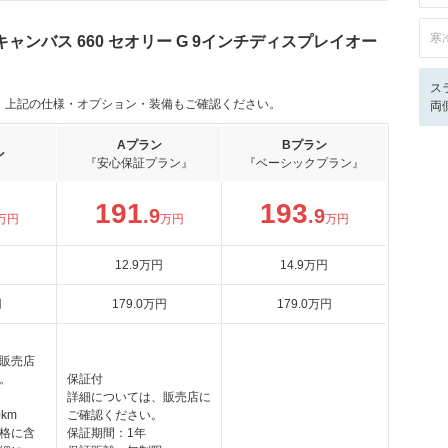
寒
ャンバス 660 セオリー G 9インチディスプレイオー
ス
。上記の仕様・オプション・装備もご確認ください。
両
Aプラン
Bプラン
ン
『安心保証プラン』
『ベーシックプラン』
191
193
.9
.9
万円
万円
万円
12
.9
万円
14
.9
万円
円
179
.0
万円
179
.0
万円
販売店
。
保証付
詳細については、販売店に
km
ご確認ください。
格に含
保証期間：1年