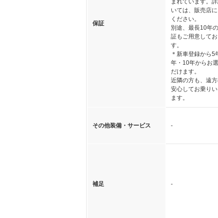
まれています。詳
いては、販売店に
ください。
保証
別途、最長10年
証もご用意してお
す。
＊新車登録から5
年・10年からお
だけます。
近隣の方も、遠方
安心してお乗りい
ます。
その他装備・サービス
-
補足
-