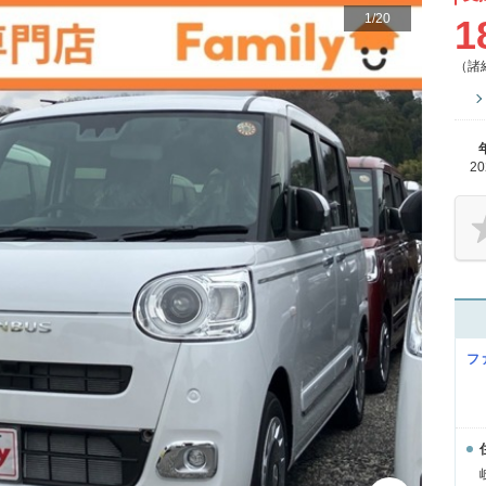
1
/
20
1
（諸
2
フ