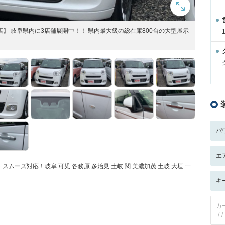
】 岐阜県内に3店舗展開中！！ 県内最大級の総在庫800台の大型展示
パ
エ
ムーズ対応！岐阜 可児 各務原 多治見 土岐 関 美濃加茂 土岐 大垣 一
！
キ
カ
-/-/-