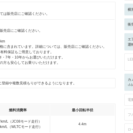
横
ては販売店にご確認ください。
衝
販売店にご確認ください。
エ
km
運
格に含まれています。詳細については、販売店にご確認ください。
の有料保証もご用意しております。
年・7年・10年からお選びいただけます。
L
の方も安心してお乗りいただけます。
カ
に登録や複数見積もりができるようになります。
-/
電
燃料消費率
最小回転半径
フ
.7km/L（JC08モード走行）
4.4m
.9km/L（WLTCモード走行）
ロ