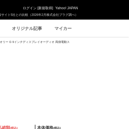
ログイン
[
新規取得
]
Yahoo! JAPAN
サイト5社との比較（2026年2月株式会社プラグ調べ）
オリジナル記事
マイカー
セオリー G 9インチディスプレイオーディオ 両側電動ス
払総額
本体価格
(税込)
(税込)