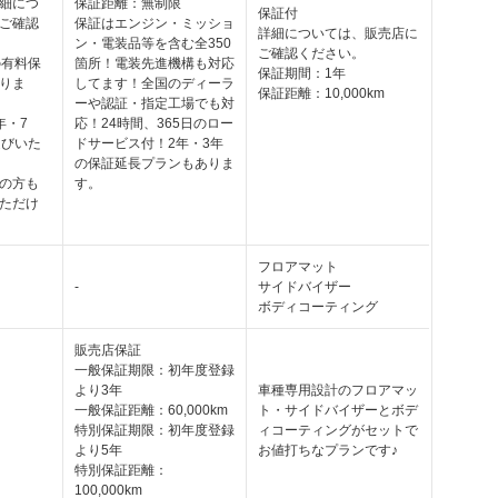
細につ
保証距離：無制限
保証付
ご確認
保証はエンジン・ミッショ
詳細については、販売店に
ン・電装品等を含む全350
ご確認ください。
の有料保
箇所！電装先進機構も対応
保証期間：1年
りま
してます！全国のディーラ
保証距離：10,000km
ーや認証・指定工場でも対
年・7
応！24時間、365日のロー
選びいた
ドサービス付！2年・3年
の保証延長プランもありま
の方も
す。
ただけ
フロアマット
-
サイドバイザー
ボディコーティング
販売店保証
一般保証期限：初年度登録
より3年
車種専用設計のフロアマッ
一般保証距離：60,000km
ト・サイドバイザーとボデ
特別保証期限：初年度登録
ィコーティングがセットで
より5年
お値打ちなプランです♪
特別保証距離：
100,000km