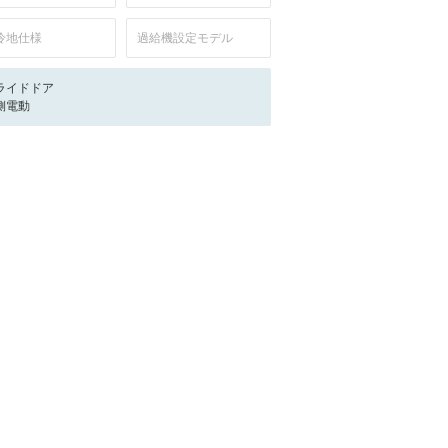
冷地仕様
過給機設定モデル
ライドドア
側電動