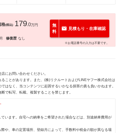
179
価格
.0
万円
無
(税込)
見積もり・在庫確認
料
0月
修復歴
なし
※お電話番号の入力は不要です。
売店にお問い合わせください。
ることがあります。また、(株)リクルートおよびLINEヤフー株式会社は
のではなく、当コンテンツに起因するいかなる損害の責も負いかねます。
無断で転写、転載、複製することを禁じます。
す
しています。自宅への納車をご希望された場合などは、別途納車費用が
る際や、車の定置場所、登録月によって、手数料や税金の額が異なる場