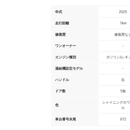
年式
2025
走行距離
7km
修復歴
修復歴な
ワンオーナー
-
エンジン種別
ガソリン(レギ
過給機設定モデル
-
ハンドル
右
ドア数
5枚
シャイニングホワ
色
ル
車台番号末尾
072