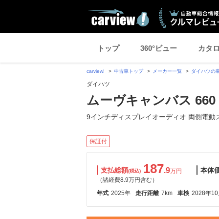
トップ
360°ビュー
カタ
carview!
中古車トップ
メーカー一覧
ダイハツの
ダイハツ
ムーヴキャンバス 660
9インチディスプレイオーディオ 両側電動
保証付
187
支払総額
.9
本体
万円
(税込)
（諸経費8.9万円含む）
年式
2025年
走行距離
7km
車検
2028年1