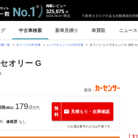
掲載レビュー
325,875
件
時点
※新車カタログのある自動車総合情報
2026.08.07
ログ
中古車検索
新車見積り
車買取
ニュース
車種一覧
ダイハツの中古車
ムーヴキャンバスの中古車
ダイハツ ムーヴキャンバス 660 
 セオリー G
ス
提供：
179
価格
.0
万円
無
(税込)
見積もり・在庫確認
料
0月
修復歴
なし
※お電話番号の入力は不要です。
支