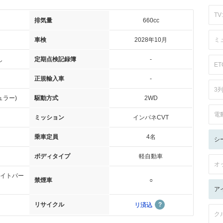
TV:
排気量
660cc
車検
2028年10月
ミ
し
定期点検記録簿
-
ET
正規輸入車
-
3
ュラー)
駆動方式
2WD
電
ミッション
インパネCVT
乗車定員
4名
シ
ボディタイプ
軽自動車
オ
イトパー
禁煙車
○
ア
リサイクル
リ済込
ク