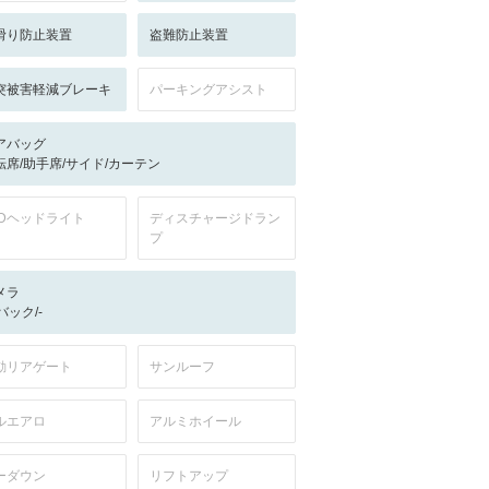
滑り防止装置
盗難防止装置
突被害軽減ブレーキ
パーキングアシスト
アバッグ
転席/助手席/サイド/カーテン
EDヘッドライト
ディスチャージドラン
プ
メラ
-/バック/-
動リアゲート
サンルーフ
ルエアロ
アルミホイール
ーダウン
リフトアップ