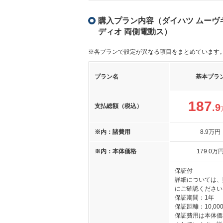
購入プラン内容（ダイハツ ムーヴキ
ディオ 両側電動ス）
※各プランで設定が異なる項目をまとめています
プラン名
基本プラ
187
.9
支払総額（税込）
※内：諸費用
8
.9
万円
※内：本体価格
179
.0
万
保証付
詳細については、
にご確認ください
保証期間：1年
保証距離：10,000
保証費用は本体価