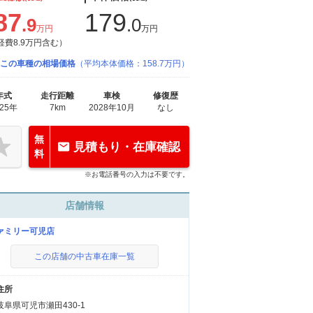
87
179
.9
.0
万円
万円
経費8.9万円含む）
この車種の相場価格
（平均本体価格：158.7万円）
年式
走行距離
車検
修復歴
025年
7km
2028年10月
なし
無
見積もり・在庫確認
料
※お電話番号の入力は不要です。
店舗情報
ァミリー可児店
この店舗の中古車在庫一覧
住所
岐阜県可児市瀬田430-1