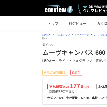
トップ
360°ビュー
カタ
carview!
中古車トップ
メーカー一覧
ダイハツの
動パ
ダイハツ
ムーヴキャンバス 660
LEDオートライト・フォグランプ 電動パ
車両品質評価書付
保証付
177
支払総額
.8
本体
万円
(税込)
（諸経費7.8万円含む）
年式
2025年
走行距離
0.5万km
車検
2028