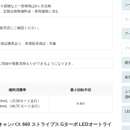
シ
付※貨物など一部車両は6ヶ月点検
、定期点検整備料金：車両価格に含む
オ
販売店にご確認ください。
月
ア
車保証継承あり、有償延長保証：対象
ク
横
に登録や複数見積もりができるようになります。
衝
燃料消費率
最小回転半径
エ
運
.2km/L（JC08モード走行）
4.4m
.4km/L（WLTCモード走行）
L
ンバス 660 ストライプス Gターボ LEDオートライ