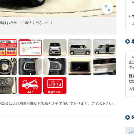
お車はお早めにご連絡ください！！
こ
査
で
目
な
内装
商談又は店頭納車可能なお客様とさせて頂いております、ご了承下さい。
パ