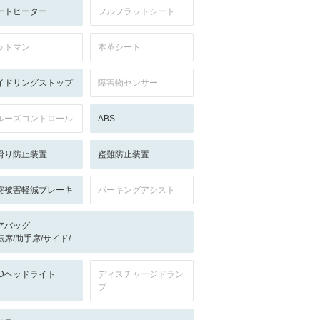
ートヒーター
フルフラットシート
ットマン
本革シート
イドリングストップ
障害物センサー
ルーズコントロール
ABS
滑り防止装置
盗難防止装置
突被害軽減ブレーキ
パーキングアシスト
アバッグ
転席/助手席/サイド/-
EDヘッドライト
ディスチャージドラン
プ