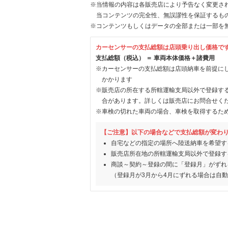
※当情報の内容は各販売店により予告なく変更され
当コンテンツの完全性、無誤謬性を保証するも
※コンテンツもしくはデータの全部または一部を
カーセンサーの支払総額は店頭乗り出し価格で
支払総額（税込） ＝ 車両本体価格＋諸費用
※カーセンサーの支払総額は店頭納車を前提に
かかります
※販売店の所在する所轄運輸支局以外で登録す
合があります。詳しくは販売店にお問合せく
※車検の切れた車両の場合、車検を取得するた
【ご注意】以下の場合などで支払総額が変わ
自宅などの指定の場所へ陸送納車を希望す
販売店所在地の所轄運輸支局以外で登録す
商談～契約～登録の間に「登録月」がずれ
（登録月が3月から4月にずれる場合は自