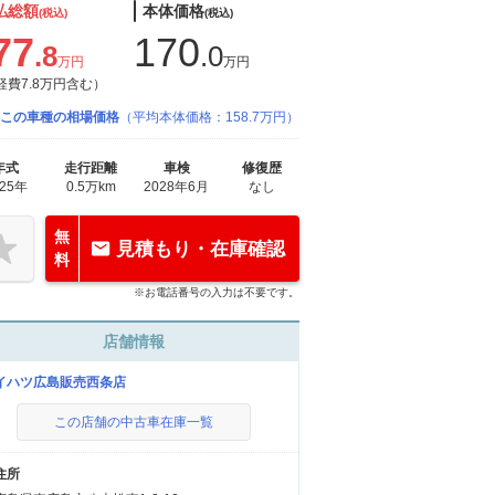
払総額
本体価格
(税込)
(税込)
77
170
.8
.0
万円
万円
経費7.8万円含む）
この車種の相場価格
（平均本体価格：158.7万円）
年式
走行距離
車検
修復歴
025年
0.5万km
2028年6月
なし
無
見積もり・在庫確認
料
※お電話番号の入力は不要です。
店舗情報
イハツ広島販売西条店
この店舗の中古車在庫一覧
住所