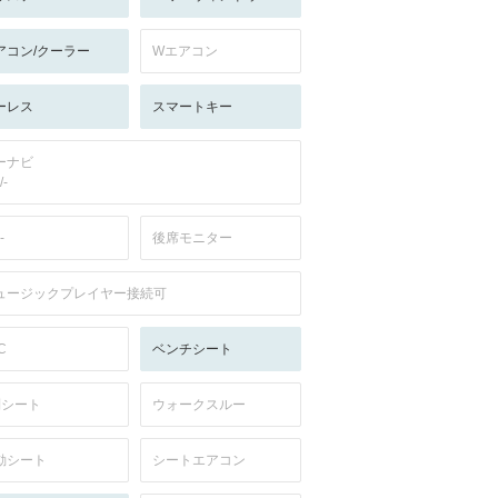
アコン/クーラー
Wエアコン
ーレス
スマートキー
ーナビ
/-
-
後席モニター
ュージックプレイヤー接続可
C
ベンチシート
列シート
ウォークスルー
動シート
シートエアコン