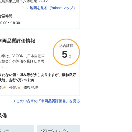
広島県東広島市八本松東1-2-12
地図を見る（Yahoo!マップ）
営業時間
10:00〜18:30
車両品質評価情報
総合評価
5
の車は、V-CON（日本自動車
点
定協会）の評価を受けた車両
す。
立たない傷・凹み等が少しありますが、概ね良好
状態。走行5万km未満
:
外装:
修復歴:
無
この中古車の「車両品質評価書」を見る
装備
ワステ
パワーウィンドウ