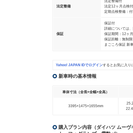
法定整備付
法定整備
法定12ヶ月点検
定期点検整備：付
保証付
詳細については、
保証
保証期間：12ヶ
保証距離：無制限
まごころ保証 新
Yahoo! JAPAN IDでログイン
するとお気に入り
新車時の基本情報
車体寸法（全長×全幅×全高）
25
3395×1475×1655mm
22
購入プラン内容（ダイハツ ムーヴキャ