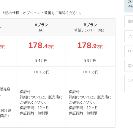
カ
-/
。上記の仕様・オプション・装備もご確認ください。
電
Aプラン
Bプラン
ン
JAF
希望ナンバー（軽）
フ
178
178
.4
.9
万円
万円
万円
ロ
8
.4
万円
8
.9
万円
寒
円
170
.0
万円
170
.0
万円
ス
-
販売店
保証付
保証付
。
詳細については、販売店に
詳細については、販売店に
月
ご確認ください。
ご確認ください。
保証期間：12ヶ月
保証期間：12ヶ月
車保証継
保証距離：無制限
保証距離：無制限
保証：