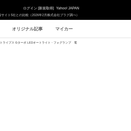
ログイン
[
新規取得
]
Yahoo! JAPAN
サイト5社との比較（2026年2月株式会社プラグ調べ）
オリジナル記事
マイカー
ストライプス Gターボ LEDオートライト・フォグランプ 電