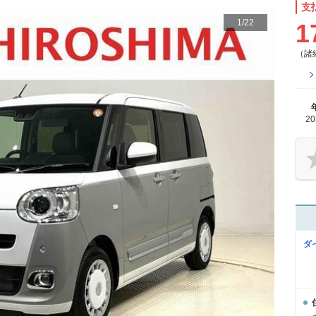
支
1
/
22
1
（諸
2
ダ