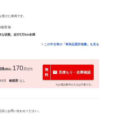
価を受けた車両です。
修復歴:
無
な状態。走行5万km未満
この中古車の「車両品質評価書」を見る
170
価格
.0
万円
無
(税込)
見積もり・在庫確認
料
年6月
修復歴
なし
※お電話番号の入力は不要です。
売店にお問い合わせください。