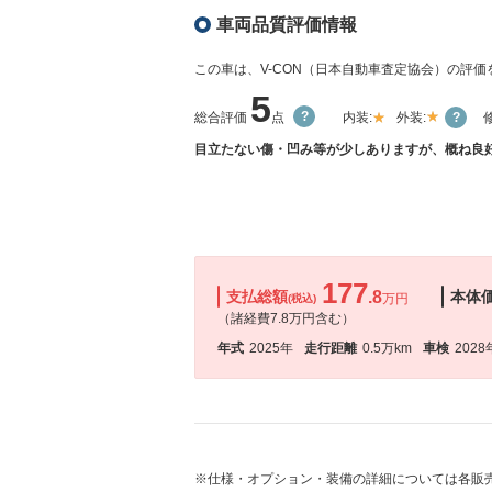
車両品質評価情報
この車は、V-CON（日本自動車査定協会）の評
5
総合評価
点
内装:
外装:
目立たない傷・凹み等が少しありますが、概ね良好
177
支払総額
.8
本体
万円
(税込)
（諸経費7.8万円含む）
年式
2025年
走行距離
0.5万km
車検
2028
※仕様・オプション・装備の詳細については各販