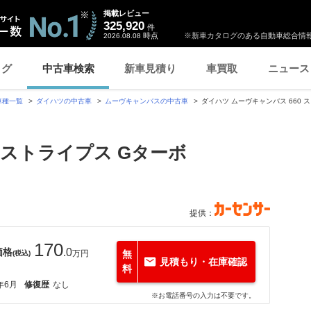
掲載レビュー
325,920
件
時点
※新車カタログのある自動車総合情報
2026.08.08
ログ
中古車検索
新車見積り
車買取
ニュース
車種一覧
ダイハツの中古車
ムーヴキャンバスの中古車
ダイハツ ムーヴキャンバス 660 
 ストライプス Gターボ
提供：
170
価格
.0
万円
無
(税込)
見積もり・在庫確認
料
年6月
修復歴
なし
※お電話番号の入力は不要です。