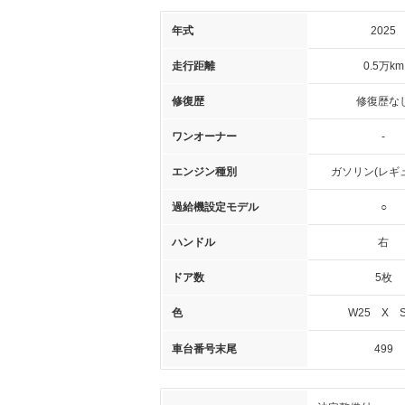
年式
2025
走行距離
0.5万km
修復歴
修復歴な
ワンオーナー
-
エンジン種別
ガソリン(レギ
過給機設定モデル
○
ハンドル
右
ドア数
5枚
色
W25 X S
車台番号末尾
499