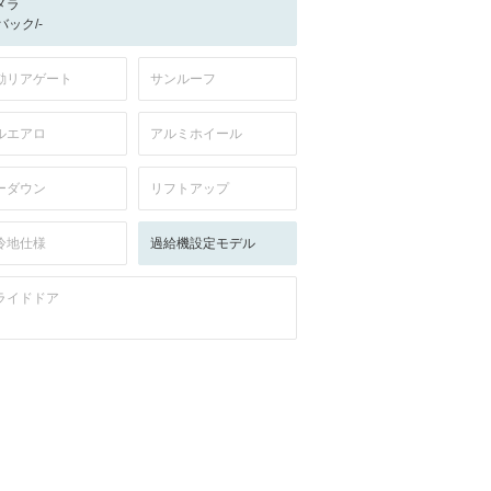
メラ
-/バック/-
動リアゲート
サンルーフ
ルエアロ
アルミホイール
ーダウン
リフトアップ
冷地仕様
過給機設定モデル
ライドドア