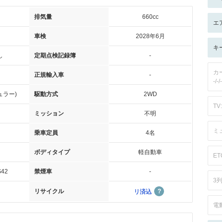
排気量
660cc
エ
車検
2028年6月
キ
し
定期点検記録簿
-
カ
正規輸入車
-
-/-/-
ュラー)
駆動方式
2WD
TV:
ミッション
不明
ミ
乗車定員
4名
ボディタイプ
軽自動車
ET
42
禁煙車
-
3
リサイクル
リ済込
電