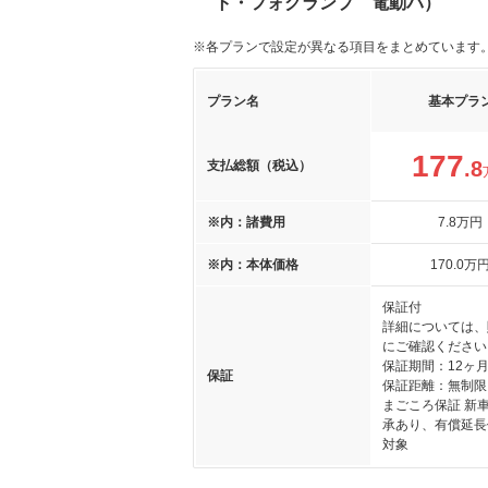
ト・フォグランプ 電動パ）
※各プランで設定が異なる項目をまとめています
プラン名
基本プラ
177
.8
支払総額（税込）
※内：諸費用
7
.8
万円
※内：本体価格
170
.0
万
保証付
詳細については、
にご確認ください
保証期間：12ヶ
保証
保証距離：無制限
まごころ保証 新
承あり、有償延長
対象