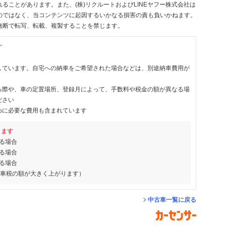
ることがあります。また、(株)リクルートおよびLINEヤフー株式会社は
のではなく、当コンテンツに起因するいかなる損害の責も負いかねます。
無断で転写、転載、複製することを禁じます。
す
しています。自宅への納車をご希望された場合などは、別途納車費用が
る際や、車の定置場所、登録月によって、手数料や税金の額が異なる場
ださい
めに必要な費用も含まれています
ります
る場合
る場合
る場合
動車税の額が大きく上がります）
中古車一覧に戻る