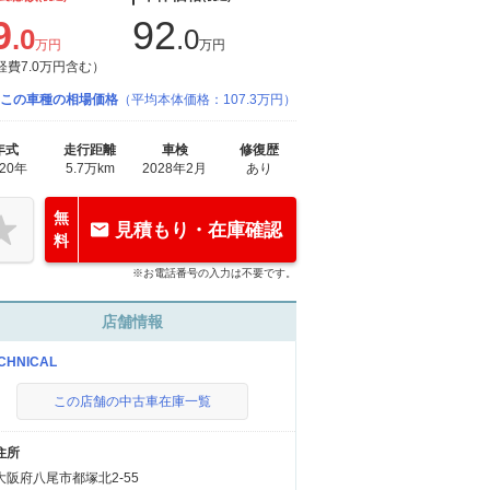
9
92
.0
.0
万円
万円
経費7.0万円含む）
この車種の相場価格
（平均本体価格：107.3万円）
年式
走行距離
車検
修復歴
020年
5.7万km
2028年2月
あり
無
見積もり・在庫確認
料
※お電話番号の入力は不要です。
店舗情報
CHNICAL
この店舗の中古車在庫一覧
住所
大阪府八尾市都塚北2-55