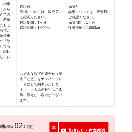
ご納車
保証付
保証付
うから
詳細については、販売店に
詳細については、販売店に
きでの
ご確認ください。
ご確認ください。
ご希望
保証期間：1ヶ月
保証期間：1ヶ月
にもご
保証距離：1,000km
保証距離：1,000km
有償と
象外車
の『故
しでも
々試行
してお
お好きな数字の組合せ（記
念日など）をナンバープレ
ートにして納車いたしま
-
す。 ※人気の数字はご希
望に添えない場合がござい
ます。
92
価格
.0
万円
無
(税込)
見積もり・在庫確認