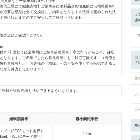
付※貨物など一部車両は6ヶ月点検
整備工場にて徹底点検】ご納車前に消耗品含め徹底的に点検整備を行
が必要な部品は全て交換後にご納車となります☆法律で定められた法
エ
丁寧に行いますのでご安心してご検討下さいませ！
運転
販売店にご確認ください。
L
km
付き♪】当社では全車両にご納車前整備を丁寧に行うからこそ、自社
カ
となります。ご希望でしたら延長保証にもご対応可能です！（有償と
-/
象外車種有り。）お客様の『故障』への不安を少しでも払拭できるよ
ながら努力しております！
電
に登録や複数見積もりができるようになります。
フ
ロ
燃料消費率
最小回転半径
寒
.6km/L（JC08モード走行）
4.4m
.6km/L（WLTCモード走行）