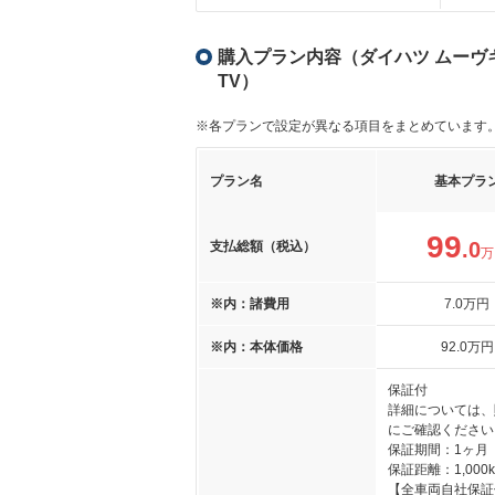
購入プラン内容（ダイハツ ムーヴキャ
TV）
※各プランで設定が異なる項目をまとめています
プラン名
基本プラ
99
.0
支払総額（税込）
万
※内：諸費用
7
.0
万円
※内：本体価格
92
.0
万円
保証付
詳細については、
にご確認ください
保証期間：1ヶ月
保証距離：1,000
【全車両自社保証