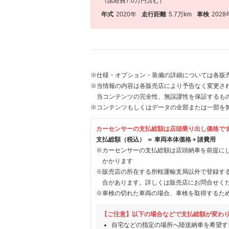
（諸経費7.0万円含む）
年式
2020年
走行距離
5.7万km
車検
2028
※仕様・オプション・装備の詳細については各販
※当情報の内容は各販売店により予告なく変更され
当コンテンツの完全性、無誤謬性を保証するも
※コンテンツもしくはデータの全部または一部を
カーセンサーの支払総額は店頭乗り出し価格で
支払総額（税込） ＝ 車両本体価格＋諸費用
※カーセンサーの支払総額は店頭納車を前提に
かかります
※販売店の所在する所轄運輸支局以外で登録す
合があります。詳しくは販売店にお問合せく
※車検の切れた車両の場合、車検を取得するた
【ご注意】以下の場合などで支払総額が変わ
自宅などの指定の場所へ陸送納車を希望す