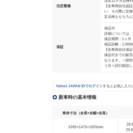
法定12ヶ月点検
法定整備
【全車両自社認証
い、その際に交換
定点検ももちろん
保証付
詳細については、
保証期間：1ヶ月
保証距離：1,000
保証
【全車両自社保証
保証付きでの販売
なります。一部対
う日々試行錯誤し
Yahoo! JAPAN IDでログイン
するとお気に入り
新車時の基本情報
車体寸法（全長×全幅×全高）
28
3395×1475×1655mm
20