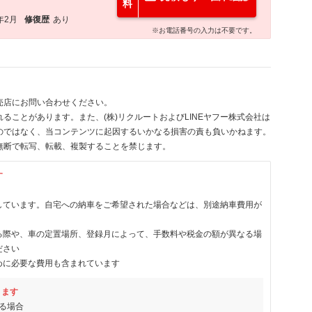
料
年2月
修復歴
あり
※お電話番号の入力は不要です。
売店にお問い合わせください。
ることがあります。また、(株)リクルートおよびLINEヤフー株式会社は
のではなく、当コンテンツに起因するいかなる損害の責も負いかねます。
無断で転写、転載、複製することを禁じます。
す
しています。自宅への納車をご希望された場合などは、別途納車費用が
る際や、車の定置場所、登録月によって、手数料や税金の額が異なる場
ださい
めに必要な費用も含まれています
ります
る場合