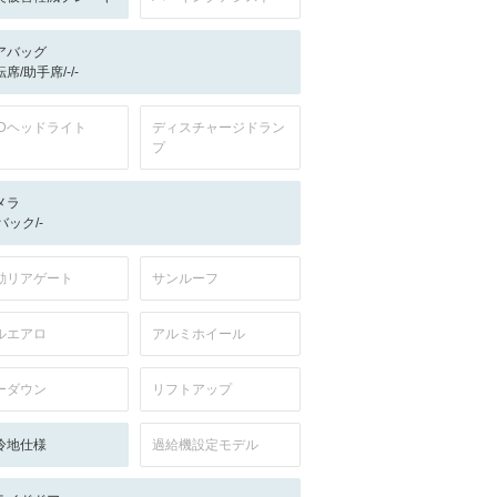
アバッグ
席/助手席/-/-
EDヘッドライト
ディスチャージドラン
プ
メラ
-/バック/-
動リアゲート
サンルーフ
ルエアロ
アルミホイール
ーダウン
リフトアップ
冷地仕様
過給機設定モデル