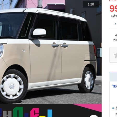
1
/
20
9
（諸
2
TE