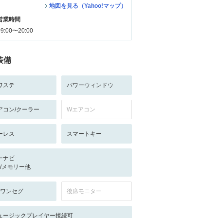
地図を見る（Yahoo!マップ）
営業時間
09:00〜20:00
装備
ワステ
パワーウィンドウ
アコン/クーラー
Wエアコン
ーレス
スマートキー
ーナビ
-/-/メモリー他
V:ワンセグ
後席モニター
ュージックプレイヤー接続可