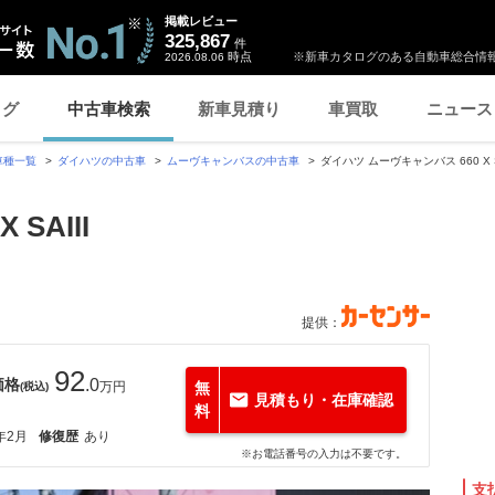
掲載レビュー
325,867
件
時点
※新車カタログのある自動車総合情報
2026.08.06
ログ
中古車検索
新車見積り
車買取
ニュース
車種一覧
ダイハツの中古車
ムーヴキャンバスの中古車
ダイハツ ムーヴキャンバス 660 X
SAIII
提供：
92
価格
.0
万円
無
(税込)
見積もり・在庫確認
料
年2月
修復歴
あり
※お電話番号の入力は不要です。
支