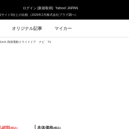
ログイン
[
新規取得
]
Yahoo! JAPAN
サイト5社との比較（2026年2月株式会社プラグ調べ）
オリジナル記事
マイカー
 SAIII 両側電動スライドドア ナビ TV
払総額
本体価格
(税込)
(税込)