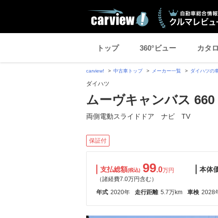
トップ
360°ビュー
カタ
carview!
中古車トップ
メーカー一覧
ダイハツの
ダイハツ
ムーヴキャンバス 660 X 
両側電動スライドドア ナビ TV
保証付
99
支払総額
.0
本体
万円
(税込)
（諸経費7.0万円含む）
年式
2020年
走行距離
5.7万km
車検
2028