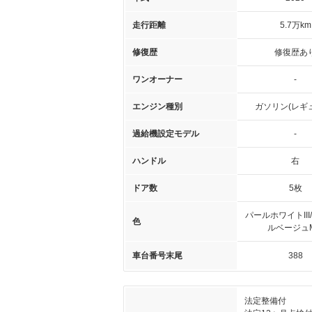
走行距離
5.7万km
修復歴
修復歴あ
ワンオーナー
-
エンジン種別
ガソリン(レギ
過給機設定モデル
-
ハンドル
右
ドア数
5枚
パールホワイトIII
色
ルベージュ
車台番号末尾
388
法定整備付