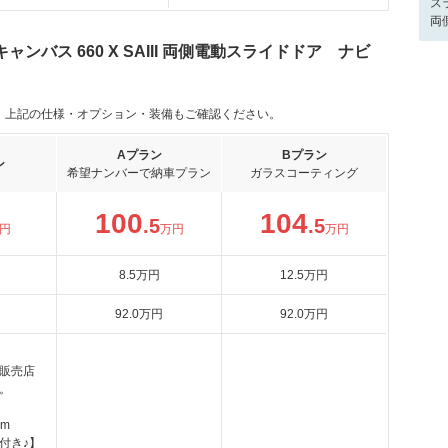
ス
両
ンバス 660 X SAIII 両側電動スライドドア ナビ
。上記の仕様・オプション・装備もご確認ください。
Aプラン
Bプラン
ン
希望ナンバーで納車プラン
ガラスコーティング
100
104
.5
.5
円
万円
万円
8
.5
万円
12
.5
万円
92
.0
万円
92
.0
万円
販売店
。
km
付き♪】