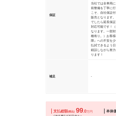
当社では全車両に
前整備を丁寧に行
こそ、自社保証付
保証
販売となります。
でしたら延長保証
対応可能です！（
なります。一部対
種有り。）お客様
障』への不安を少
払拭できるよう日
錯誤しながら努力
ります！
補足
-
99
支払総額
.0
本体
万円
(税込)