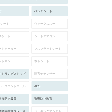
C
ベンチシート
列シート
ウォークスルー
動シート
シートエアコン
ートヒーター
フルフラットシート
ットマン
本革シート
イドリングストップ
障害物センサー
ルーズコントロール
ABS
滑り防止装置
盗難防止装置
突被害軽減ブレーキ
パーキングアシスト