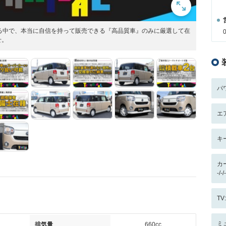
る中で、本当に自信を持って販売できる『高品質車』のみに厳選して在
せ。
パ
エ
キ
カ
-/
T
ミ
排気量
660cc