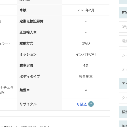
車検
2028年2月
ET
り
定期点検記録簿
-
3
正規輸入車
-
電
ュラー)
駆動方式
2WD
ミッション
インパネCVT
シ
乗車定員
4名
オ
ボディタイプ
軽自動車
ア
/ナチュラ
禁煙車
○
MM
ク
リサイクル
リ済込
横
衝