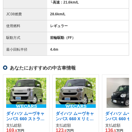
└高速：21.6km/L
JC08燃費
28.6km/L
使用燃料
レギュラー
駆動方式
前輪駆動（FF）
最小回転半径
4.4
m
あなたにおすすめの中古車情報
ダイハツ ムーヴキャ
ダイハツ ムーヴキャ
ダイハツ ムー
ンバス 660 ストライ
ンバス 660 X リミテ
ンバス 660 
プス G
ッド メイクアップ S
Gターボ ecoI
支払総額
支払総額
支払総額
AIII
装着車
169
123
136
.9
万円
.9
万円
.5
万円