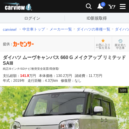
carview!
検索
通知
i
ログイン
ID新規取得
中古車トップ
メーカー一覧
ダイハツの車種一覧
ダイハ
carview!
提供：
お気に入り
最近見た
一覧を見る
中古車
ダイハツ ムーヴキャンバス 660 G メイクアップ リミテッド
SAIII
純正/8インチ/SDナビ/衝突安全装置/両側電/
支払総額：
141.9
万円
本体価格：
130.2
万円
諸経費：
11.7
万円
年式：
2019
年
走行距離：
4.3
万km
修復歴：
なし
1
/
20