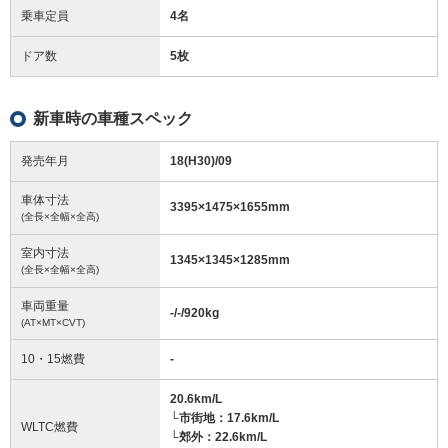
乗車定員
4名
ドア数
5枚
新車時の車種スペック
発売年月
18(H30)/09
車体寸法
3395
×
1475
×
1655
mm
(全長×全幅×全高)
室内寸法
1345
×
1345
×
1285
mm
(全長×全幅×全高)
車両重量
-/-/920
kg
(AT×MT×CVT)
10・15燃費
-
20.6km/L
└市街地：17.6km/L
WLTC燃費
└郊外：22.6km/L