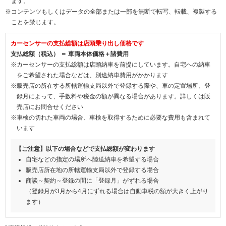
ます。
※コンテンツもしくはデータの全部または一部を無断で転写、転載、複製する
ことを禁じます。
カーセンサーの支払総額は店頭乗り出し価格です
支払総額（税込） ＝ 車両本体価格＋諸費用
※カーセンサーの支払総額は店頭納車を前提にしています。自宅への納車
をご希望された場合などは、別途納車費用がかかります
※販売店の所在する所轄運輸支局以外で登録する際や、車の定置場所、登
録月によって、手数料や税金の額が異なる場合があります。詳しくは販
売店にお問合せください
※車検の切れた車両の場合、車検を取得するために必要な費用も含まれて
います
【ご注意】以下の場合などで支払総額が変わります
自宅などの指定の場所へ陸送納車を希望する場合
販売店所在地の所轄運輸支局以外で登録する場合
商談～契約～登録の間に「登録月」がずれる場合
（登録月が3月から4月にずれる場合は自動車税の額が大きく上がり
ます）