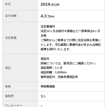
2019
年式
(R1)
年
4.3
走行距離
万km
法定整備付
法定12ヶ月点検付※貨物など一部車両は6ヶ月
点検
法定整備
ご契約からご納車までの間に法定点検を実施い
たします。支払総額に整備代金が含まれ点検記
録簿を発行いたします。
保証付
詳細については、販売店にご確認ください。
保証
保証期間：1ヶ月
保証距離：1,000km
無料保証付、別途有償保証有
車検
車検整備無
修復歴
なし
ワンオーナー
○