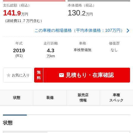
支払総額（税込）
本体価格（税込）
141
130
.9
.2
万円
万円
（諸経費11 .7 万円含む）
この車種の相場価格（平均本体価格：107万円）
年式
走行距離
車検
修復歴
2019
4.3
車検整備無
なし
(R1)
万km
無
見積もり・在庫確認
料
販売店
車種
状態
装備
情報
スペック
状態