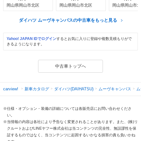
岡山県岡山市北区
岡山県岡山市北区
岡山県岡山市北
ダイハツ ムーヴキャンバスの中古車をもっと見る
Yahoo! JAPAN IDでログイン
するとお気に入りに登録や複数見積もりがで
きるようになります。
中古車トップへ
新車カタログ
ダイハツ(DAIHATSU)
ムーヴキャンバス
ム
carview!
※仕様・オプション・装備の詳細については各販売店にお問い合わせくださ
い。
※当情報の内容は各社により予告なく変更されることがあります。また、(株)リ
クルートおよびLINEヤフー株式会社は当コンテンツの完全性、無誤謬性を保
証するものではなく、当コンテンツに起因するいかなる損害の責も負いかね