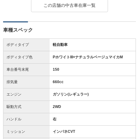
この店舗の中古車在庫一覧
車種スペック
ボディタイプ
軽自動車
ボディタイプ色
PホワイトIII×ナチュラルベージュマイカM
車台番号末尾
150
排気量
660cc
エンジン
ガソリン(レギュラー)
駆動方式
2WD
ハンドル
右
ミッション
インパネCVT