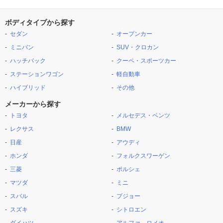
ボディタイプから探す
セダン
オープンカー
ミニバン
SUV・クロカン
ハッチバック
クーペ・スポーツカー
ステーションワゴン
軽自動車
ハイブリッド
その他
メーカーから探す
トヨタ
メルセデス・ベンツ
レクサス
BMW
日産
アウディ
ホンダ
フォルクスワーゲン
三菱
ポルシェ
マツダ
ミニ
スバル
プジョー
スズキ
シトロエン