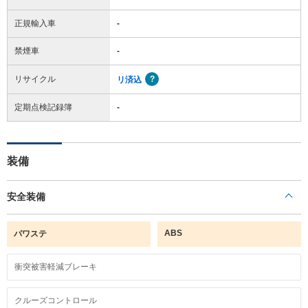
正規輸入車
-
禁煙車
-
リサイクル
リ済込
定期点検記録簿
-
装備
安全装備
ABS
パワステ
衝突被害軽減ブレーキ
クルーズコントロール