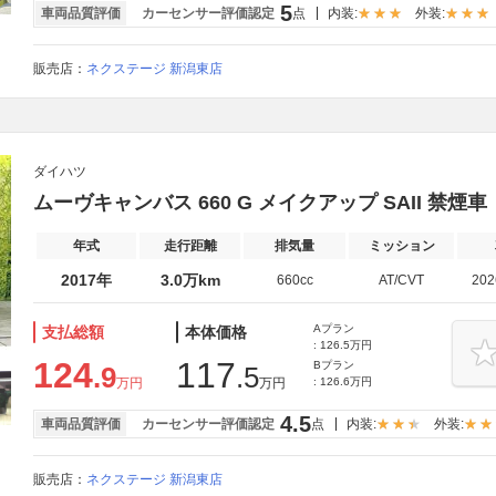
5
車両品質評価
カーセンサー評価認定
点
内装:
外装:
販売店：
ネクステージ 新潟東店
ダイハツ
ムーヴキャンバス 660 G メイクアップ SAII 禁煙
年式
走行距離
排気量
ミッション
2017年
3.0万km
660cc
AT/CVT
20
Aプラン
支払総額
本体価格
: 126.5万円
124
117
Bプラン
.9
.5
万円
万円
: 126.6万円
4.5
車両品質評価
カーセンサー評価認定
点
内装:
外装:
販売店：
ネクステージ 新潟東店