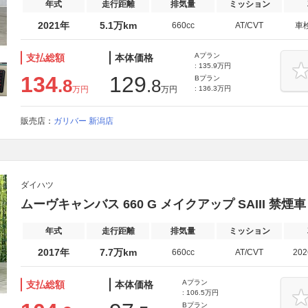
年式
走行距離
排気量
ミッション
2021年
5.1万km
660cc
AT/CVT
車
Aプラン
支払総額
本体価格
: 135.9万円
134
129
Bプラン
.8
.8
万円
万円
: 136.3万円
販売店：
ガリバー 新潟店
ダイハツ
ムーヴキャンバス 660 G メイクアップ SAIII 
年式
走行距離
排気量
ミッション
2017年
7.7万km
660cc
AT/CVT
20
Aプラン
支払総額
本体価格
: 106.5万円
Bプラン