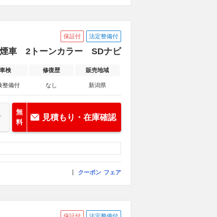
保証付
法定整備付
D 禁煙車 2トーンカラー SDナビ
車検
修復歴
販売地域
検整備付
なし
新潟県
無
見積もり・在庫確認
料
クーポン
フェア
保証付
法定整備付