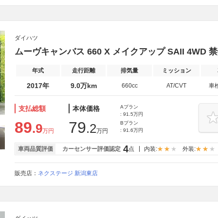
ダイハツ
ムーヴキャンバス 660 X メイクアップ SAII 4W
年式
走行距離
排気量
ミッション
2017年
9.0万km
660cc
AT/CVT
車
Aプラン
支払総額
本体価格
: 91.5万円
89
79
Bプラン
.9
.2
万円
万円
: 91.6万円
4
車両品質評価
カーセンサー評価認定
点
内装:
外装:
販売店：
ネクステージ 新潟東店