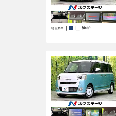
濃紺白
軽自動車