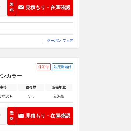
無
見積もり・在庫確認
料
クーポン
フェア
保証付
法定整備付
トーンカラー
車検
修復歴
販売地域
28年10月
なし
新潟県
無
見積もり・在庫確認
料