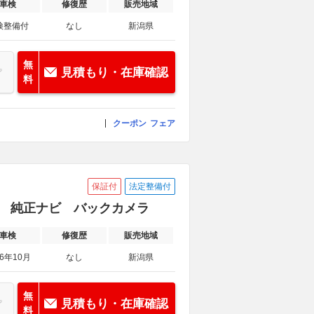
車検
修復歴
販売地域
検整備付
なし
新潟県
無
見積もり・在庫確認
料
クーポン
フェア
保証付
法定整備付
禁煙車 純正ナビ バックカメラ
車検
修復歴
販売地域
26年10月
なし
新潟県
無
見積もり・在庫確認
料