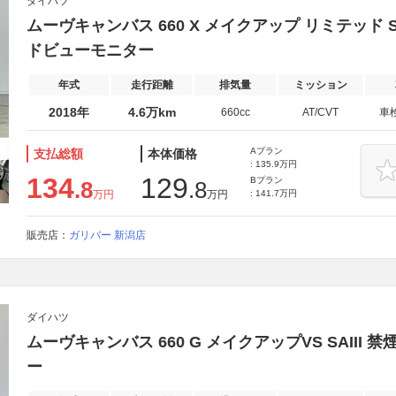
ダイハツ
ムーヴキャンバス 660 X メイクアップ リミテッド S
ドビューモニター
年式
走行距離
排気量
ミッション
2018年
4.6万km
660cc
AT/CVT
車
Aプラン
支払総額
本体価格
: 135.9万円
134
129
Bプラン
.8
.8
万円
万円
: 141.7万円
販売店：
ガリバー 新潟店
ダイハツ
ムーヴキャンバス 660 G メイクアップVS SAIII
ー