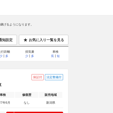
継げるようになります。
通知設定
お気に入り一覧を見る
走行距離
排気量
車検
少
多
少
多
長
短
保証付
法定整備付
車
車検
修復歴
販売地域
27年6月
なし
新潟県