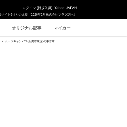
ログイン
[
新規取得
]
Yahoo! JAPAN
サイト5社との比較（2026年2月株式会社プラグ調べ）
オリジナル記事
マイカー
ムーヴキャンバス(新潟市東区)の中古車