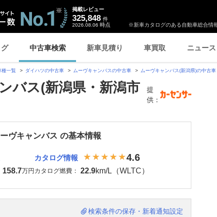
掲載レビュー
325,848
件
時点
※新車カタログのある自動車総合情報
2026.08.06
ログ
中古車検索
新車見積り
車買取
ニュース
車種一覧
ダイハツの中古車
ムーヴキャンバスの中古車
ムーヴキャンバス(新潟県)の中古車
ンバス(新潟県・新潟市
提
供：
ムーヴキャンバス の基本情報
4.6
カタログ情報
158.7
22.9
km/L（WLTC）
：
万円
カタログ燃費：
検索条件の保存・新着通知設定