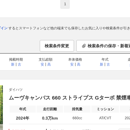
1
ログイン
するとスマートフォンなど他の端末でも保存したお気に入りや検索条件が引き
検索条件変更
検索条件の保存・新着
掲載時期
支払総額
本体価格
年式
新
古
安
高
安
高
新
古
ダイハツ
ムーヴキャンバス 660 ストライプス Gターボ 禁煙
年式
走行距離
排気量
ミッション
2024年
0.3万km
660cc
AT/CVT
20