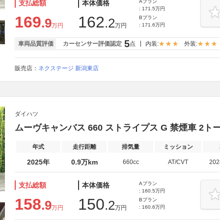
Aプラン
支払総額
本体価格
: 171.5万円
169
162
Bプラン
.9
.2
万円
万円
: 171.6万円
5
車両品質評価
カーセンサー評価認定
点
内装:
外装:
販売店：
ネクステージ 新潟東店
ダイハツ
ムーヴキャンバス 660 ストライプス G 禁煙車 2
年式
走行距離
排気量
ミッション
2025年
0.9万km
660cc
AT/CVT
20
Aプラン
支払総額
本体価格
: 160.5万円
158
150
Bプラン
.9
.2
万円
万円
: 160.6万円