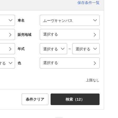
保存条件一覧
車名
選択する
販売地域
～
年式
選択する
色
上限なし
条件クリア
検索（
12
）