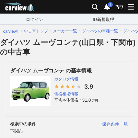
carview!
検索
通知
i
ログイン
ID新規取得
中古車トップ
メーカー一覧
ダイハツの車種一覧
ダイハ
carview!
ダイハツ ムーヴコンテ(山口県・下関市)
の中古車
ダイハツ ムーヴコンテ の基本情報
カタログ情報
3.9
価格相場情報
31.8
平均本体価格：
万円
検索中の条件
保存条件一覧
下関市