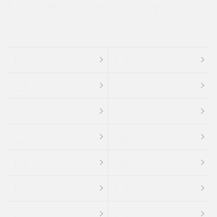
支払総顔あり
クーポンあり
車両品質評価書付
新着車両