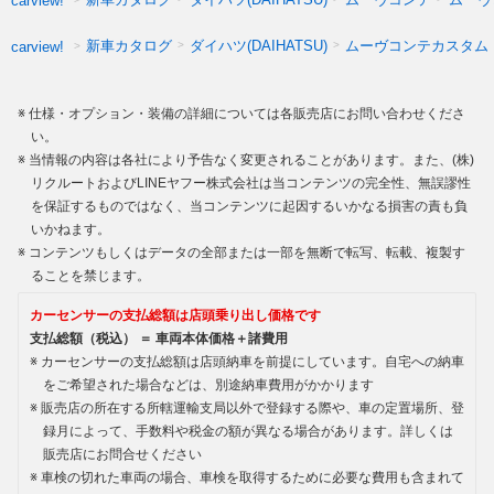
carview!
新車カタログ
ダイハツ(DAIHATSU)
ムーヴコンテカスタム
carview!
仕様・オプション・装備の詳細については各販売店にお問い合わせくださ
い。
当情報の内容は各社により予告なく変更されることがあります。また、(株)
リクルートおよびLINEヤフー株式会社は当コンテンツの完全性、無誤謬性
を保証するものではなく、当コンテンツに起因するいかなる損害の責も負
いかねます。
コンテンツもしくはデータの全部または一部を無断で転写、転載、複製す
ることを禁じます。
カーセンサーの支払総額は店頭乗り出し価格です
支払総額（税込） ＝ 車両本体価格＋諸費用
カーセンサーの支払総額は店頭納車を前提にしています。自宅への納車
をご希望された場合などは、別途納車費用がかかります
販売店の所在する所轄運輸支局以外で登録する際や、車の定置場所、登
録月によって、手数料や税金の額が異なる場合があります。詳しくは
販売店にお問合せください
車検の切れた車両の場合、車検を取得するために必要な費用も含まれて