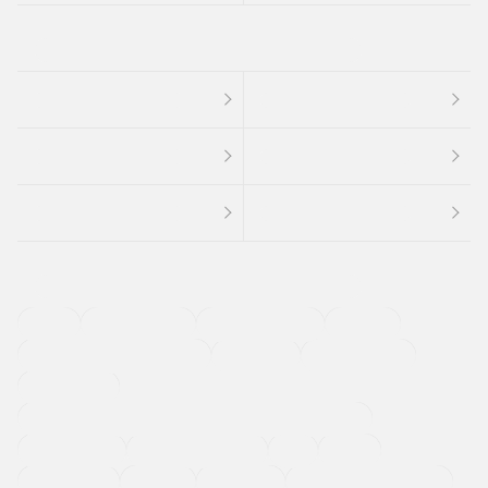
４ＷＤ
定期点検記録簿
ワンオーナーカー
福祉車両
メーカー系販売店取り扱い車
修復歴無し
アルミホイール
寒冷地仕様車
過給機設定モデル（ターボ・スーパーチャージャーなど)
ETC
CDプレーヤー
カーナビゲーション
禁煙車
法定整備付き
保証付き
エアバッグ
ディスチャージドランプ