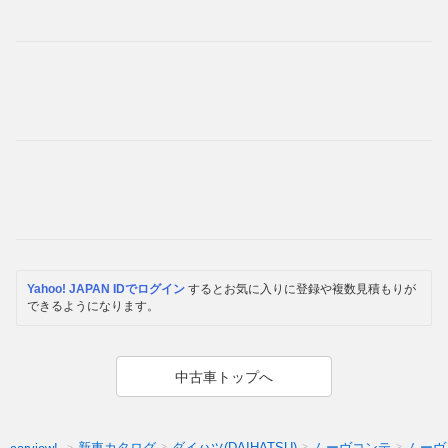
Yahoo! JAPAN IDでログイン
するとお気に入りに登録や複数見積もりが
できるようになります。
中古車トップへ
新車カタログ
ダイハツ(DAIHATSU)
ムーヴコンテ
ムーヴ