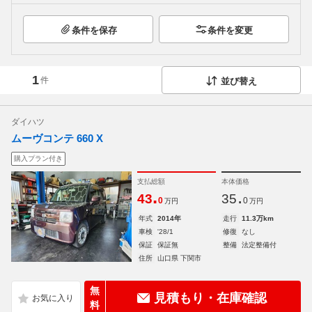
条件を保存
条件を変更
1
件
並び替え
ダイハツ
ムーヴコンテ 660 X
購入プラン付き
支払総額
本体価格
.
.
43
35
0
0
万円
万円
年式
2014年
走行
11.3万km
車検
'28/1
修復
なし
保証
保証無
整備
法定整備付
住所
山口県 下関市
無
見積もり・在庫確認
料