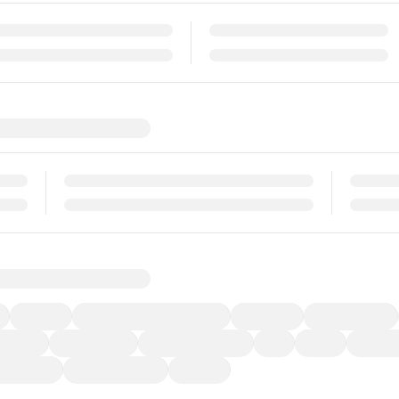
福祉車両
メーカー系販売店取り扱い車
修復歴無し
アルミホイール
ーなど)
CDプレーヤー
カーナビゲーション
ETC
禁煙車
法定整備
ーポンあり
車両品質評価書付
新着車両