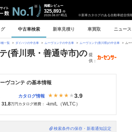
掲載レビュー
325,893
件
時点
※新車カタログのある自動車総合情報
2026.08.07
ログ
中古車検索
新車見積り
車買取
ニュース
車種一覧
ダイハツの中古車
ムーヴコンテの中古車
ムーヴコンテ(香川県)の中古車
ムー
テ(香川県・善通寺市)の
提
供：
ムーヴコンテ の基本情報
3.9
カタログ情報
31.8
-
km/L（WLTC）
：
万円
カタログ燃費：
検索条件の保存・新着通知設定