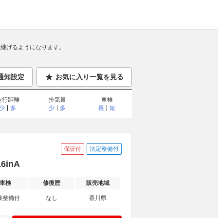
継げるようになります。
通知設定
お気に入り一覧を見る
走行距離
排気量
車検
少
多
少
多
長
短
保証付
法定整備付
inA
車検
修復歴
販売地域
検整備付
なし
香川県