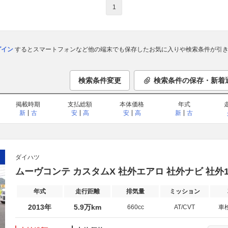
1
ログイン
するとスマートフォンなど他の端末でも保存したお気に入りや検索条件が引き
検索条件変更
検索条件の保存・新着
掲載時期
支払総額
本体価格
年式
新
古
安
高
安
高
新
古
ダイハツ
ムーヴコンテ カスタムX 社外エアロ 社外ナビ 社外16
年式
走行距離
排気量
ミッション
2013年
5.9万km
660cc
AT/CVT
車