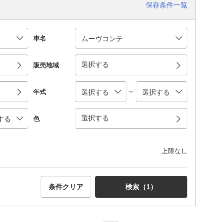
保存条件一覧
車名
選択する
販売地域
～
年式
選択する
色
上限なし
条件クリア
検索（
1
）