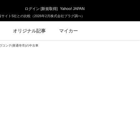
ログイン
[
新規取得
]
Yahoo! JAPAN
サイト5社との比較（2026年2月株式会社プラグ調べ）
オリジナル記事
マイカー
ヴコンテ(善通寺市)の中古車