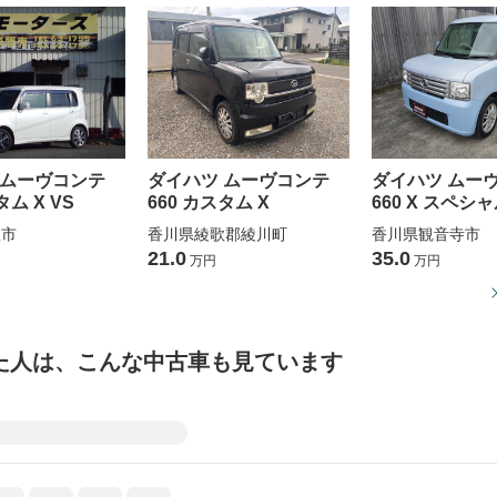
 ムーヴコンテ
ダイハツ ムーヴコンテ
ダイハツ ムー
タム X VS
660 カスタム X
660 X スペシ
豊市
香川県綾歌郡綾川町
香川県観音寺市
21.0
35.0
万円
万円
た人は、こんな中古車も見ています