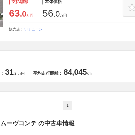
支払総額
本体価格
63
56
.0
.0
万円
万円
販売店：
KTチューン
31
84,045
：
平均走行距離：
.8
万円
km
1
 ムーヴコンテ の中古車情報