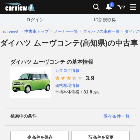
carview!
検索
通知
i
ログイン
ID新規取得
中古車トップ
メーカー一覧
ダイハツの車種一覧
ダイハ
carview!
ダイハツ ムーヴコンテ(高知県)の中古車
ダイハツ ムーヴコンテ の基本情報
カタログ情報
3.9
価格相場情報
31.8
平均本体価格：
万円
検索中の条件
保存条件一覧
条件を保存
条件を変更