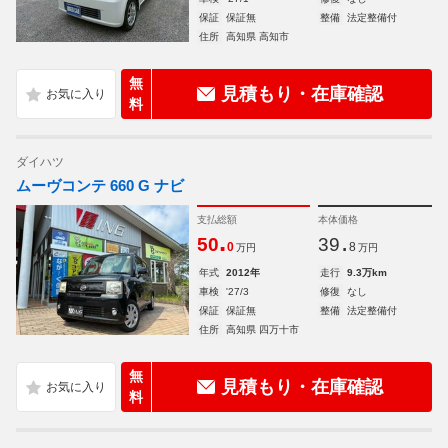
保証
保証無
整備
法定整備付
住所
高知県 高知市
無
見積もり・在庫確認
料
ダイハツ
ムーヴコンテ 660 G ナビ
支払総額
本体価格
.
.
50
39
0
8
万円
万円
年式
2012年
走行
9.3万km
車検
'27/3
修復
なし
保証
保証無
整備
法定整備付
住所
高知県 四万十市
無
見積もり・在庫確認
料