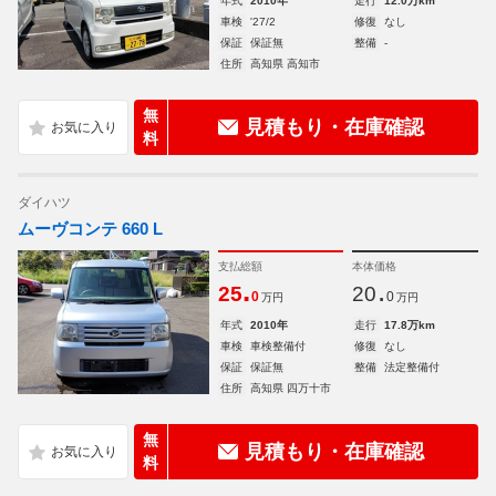
年式
2010年
走行
12.0万km
車検
'27/2
修復
なし
保証
保証無
整備
-
住所
高知県 高知市
無
見積もり・在庫確認
料
ダイハツ
ムーヴコンテ 660 L
支払総額
本体価格
.
.
25
20
0
0
万円
万円
年式
2010年
走行
17.8万km
車検
車検整備付
修復
なし
保証
保証無
整備
法定整備付
住所
高知県 四万十市
無
見積もり・在庫確認
料