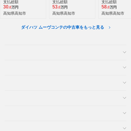
ミテッド
支払総額
支払総額
支払総額
30
53
58
.0
万円
.0
万円
.0
万円
高知県高知市
高知県高知市
高知県高知市
ダイハツ ムーヴコンテの中古車をもっと見る