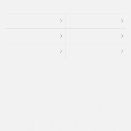
４ＷＤ
定期点検記録簿
ワンオーナーカー
福祉車両
メーカー系販売店取り扱い車
修復歴無し
アルミホイール
寒冷地仕様車
過給機設定モデル（ターボ・スーパーチャージャーなど)
ETC
CDプレーヤー
カーナビゲーション
禁煙車
法定整備付き
保証付き
エアバッグ
ディスチャージドランプ