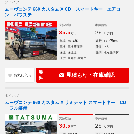
ダイハツ
ムーヴコンテ 660 カスタム X CD スマートキー エアコ
ン パワステ
支払総額
本体価格
.
.
35
26
0
0
万円
万円
年式
2014年
走行
10.7万km
車検
車検整備無
修復
あり
保証
保証無
整備
法定整備付
住所
高知県 高知市
無
見積もり・在庫確認
料
ダイハツ
ムーヴコンテ 660 カスタム X リミテッド スマートキー CD
フル装備
支払総額
本体価格
.
.
30
28
0
0
万円
万円