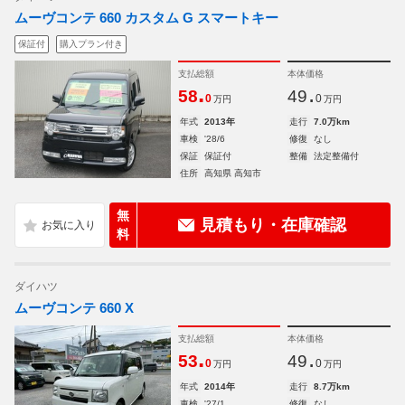
ムーヴコンテ 660 カスタム G スマートキー
保証付
購入プラン付き
支払総額
本体価格
.
.
58
49
0
0
万円
万円
年式
2013年
走行
7.0万km
車検
'28/6
修復
なし
保証
保証付
整備
法定整備付
住所
高知県 高知市
無
見積もり・在庫確認
料
ダイハツ
ムーヴコンテ 660 X
支払総額
本体価格
.
.
53
49
0
0
万円
万円
年式
2014年
走行
8.7万km
車検
'27/1
修復
なし