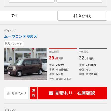
7
件
並び替え
ダイハツ
ムーヴコンテ 660 X
購入プラン付き
支払総額
本体価格
.
.
39
32
8
8
万円
万円
年式
2009年
走行
7.9万km
車検
車検整備付
修復
なし
保証
保証無
整備
法定整備付
住所
高知県 高知市
無
見積もり・在庫確認
料
ダイハツ