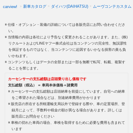
新車カタログ
ダイハツ(DAIHATSU)
ムーヴコンテカスタム
carview!
仕様・オプション・装備の詳細については各販売店にお問い合わせくださ
い。
当情報の内容は各社により予告なく変更されることがあります。また、(株)
リクルートおよびLINEヤフー株式会社は当コンテンツの完全性、無誤謬性
を保証するものではなく、当コンテンツに起因するいかなる損害の責も負
いかねます。
コンテンツもしくはデータの全部または一部を無断で転写、転載、複製す
ることを禁じます。
カーセンサーの支払総額は店頭乗り出し価格です
支払総額（税込） ＝ 車両本体価格＋諸費用
カーセンサーの支払総額は店頭納車を前提にしています。自宅への納車
をご希望された場合などは、別途納車費用がかかります
販売店の所在する所轄運輸支局以外で登録する際や、車の定置場所、登
録月によって、手数料や税金の額が異なる場合があります。詳しくは
販売店にお問合せください
車検の切れた車両の場合、車検を取得するために必要な費用も含まれて
います