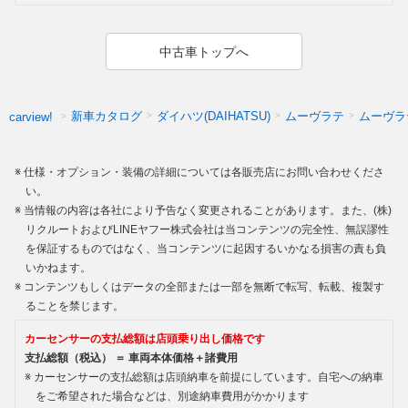
中古車トップへ
新車カタログ
ダイハツ(DAIHATSU)
ムーヴラテ
ムーヴラ
carview!
仕様・オプション・装備の詳細については各販売店にお問い合わせくださ
い。
当情報の内容は各社により予告なく変更されることがあります。また、(株)
リクルートおよびLINEヤフー株式会社は当コンテンツの完全性、無誤謬性
を保証するものではなく、当コンテンツに起因するいかなる損害の責も負
いかねます。
コンテンツもしくはデータの全部または一部を無断で転写、転載、複製す
ることを禁じます。
カーセンサーの支払総額は店頭乗り出し価格です
支払総額（税込） ＝ 車両本体価格＋諸費用
カーセンサーの支払総額は店頭納車を前提にしています。自宅への納車
をご希望された場合などは、別途納車費用がかかります