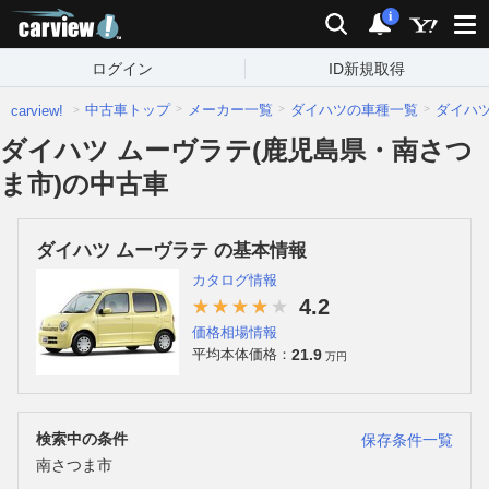
carview!
検索
通知
i
ログイン
ID新規取得
中古車トップ
メーカー一覧
ダイハツの車種一覧
ダイハ
carview!
ダイハツ ムーヴラテ(鹿児島県・南さつ
ま市)の中古車
ダイハツ ムーヴラテ の基本情報
カタログ情報
4.2
価格相場情報
21.9
平均本体価格：
万円
検索中の条件
保存条件一覧
南さつま市