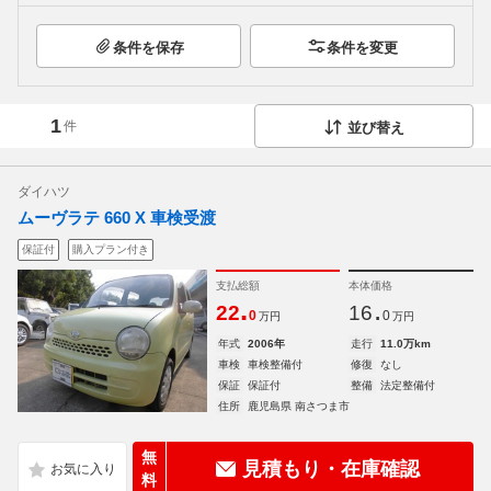
条件を保存
条件を変更
1
件
並び替え
ダイハツ
ムーヴラテ 660 X 車検受渡
保証付
購入プラン付き
支払総額
本体価格
.
.
22
16
0
0
万円
万円
年式
2006年
走行
11.0万km
車検
車検整備付
修復
なし
保証
保証付
整備
法定整備付
住所
鹿児島県 南さつま市
無
見積もり・在庫確認
料