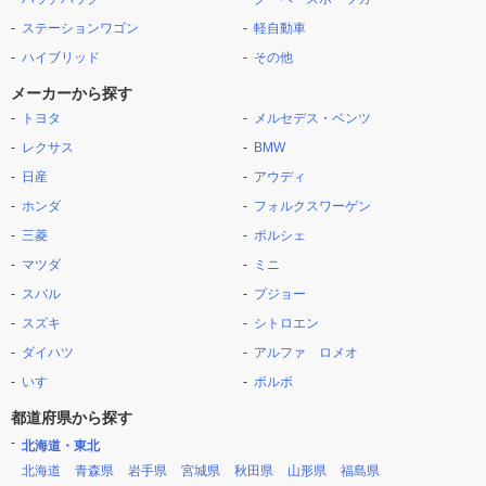
ステーションワゴン
軽自動車
ハイブリッド
その他
メーカーから探す
トヨタ
メルセデス・ベンツ
レクサス
BMW
日産
アウディ
ホンダ
フォルクスワーゲン
三菱
ポルシェ
マツダ
ミニ
スバル
プジョー
スズキ
シトロエン
ダイハツ
アルファ ロメオ
いすゞ
ボルボ
都道府県から探す
北海道・東北
北海道
青森県
岩手県
宮城県
秋田県
山形県
福島県