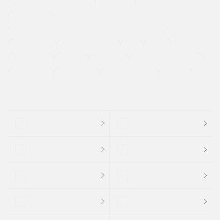
メーカー系販売店取り扱い車
修復歴無し
アルミホイール
寒冷地仕様車
過給機設定モデル（ターボ・スーパーチャージャーなど)
ETC
CDプレーヤー
カーナビゲーション
禁煙車
法定整備付き
保証付き
エアバッグ
ディスチャージドランプ
支払総顔あり
クーポンあり
車両品質評価書付
新着車両