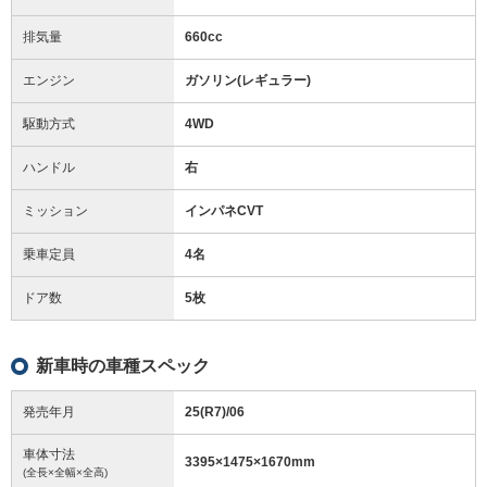
排気量
660cc
エンジン
ガソリン(レギュラー)
駆動方式
4WD
ハンドル
右
ミッション
インパネCVT
乗車定員
4名
ドア数
5枚
新車時の車種スペック
発売年月
25(R7)/06
車体寸法
3395
×
1475
×
1670
mm
(全長×全幅×全高)