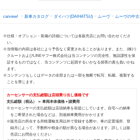
新車カタログ
ダイハツ(DAIHATSU)
ムーヴ
ムーヴの中古
carview!
※仕様・オプション・装備の詳細については各販売店にお問い合わせくださ
い。
※当情報の内容は各社により予告なく変更されることがあります。また、(株)リ
クルートおよびLINEヤフー株式会社は当コンテンツの完全性、無誤謬性を保
証するものではなく、当コンテンツに起因するいかなる損害の責も負いかね
ます。
※コンテンツもしくはデータの全部または一部を無断で転写、転載、複製する
ことを禁じます。
カーセンサーの支払総額は店頭乗り出し価格です
支払総額（税込） ＝ 車両本体価格＋諸費用
※カーセンサーの支払総額は店頭納車を前提にしています。自宅への納車
をご希望された場合などは、別途納車費用がかかります
※販売店の所在する所轄運輸支局以外で登録する際や、車の定置場所、登
録月によって、手数料や税金の額が異なる場合があります。詳しくは販
売店にお問合せください