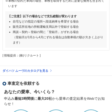
※車検の切れた車両の場合、車検を取得するために必要な費用も含まれて
います
【ご注意】以下の場合などで支払総額が変わります
自宅などの指定の場所へ陸送納車を希望する場合
販売店所在地の所轄運輸支局以外で登録する場合
商談～契約～登録の間に「登録月」がずれる場合
（登録月が3月から4月にずれる場合は自動車税の額が大きく上がり
ます）
[ 情報提供：(株)リクルート ]
ダイハツ ムーヴのカタログを見る
車査定を依頼する
あなたの愛車、今いくら？
申込み
最短3時間後
に
最大20社
から愛車の査定結果をWebでお知
らせ！