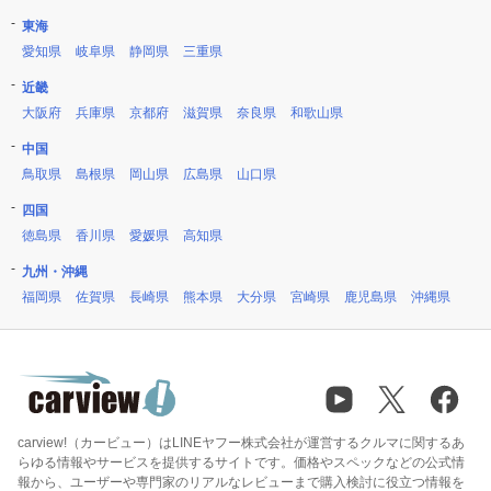
東海
愛知県
岐阜県
静岡県
三重県
近畿
大阪府
兵庫県
京都府
滋賀県
奈良県
和歌山県
中国
鳥取県
島根県
岡山県
広島県
山口県
四国
徳島県
香川県
愛媛県
高知県
九州・沖縄
福岡県
佐賀県
長崎県
熊本県
大分県
宮崎県
鹿児島県
沖縄県
carview!（カービュー）はLINEヤフー株式会社が運営するクルマに関するあ
らゆる情報やサービスを提供するサイトです。価格やスペックなどの公式情
報から、ユーザーや専門家のリアルなレビューまで購入検討に役立つ情報を