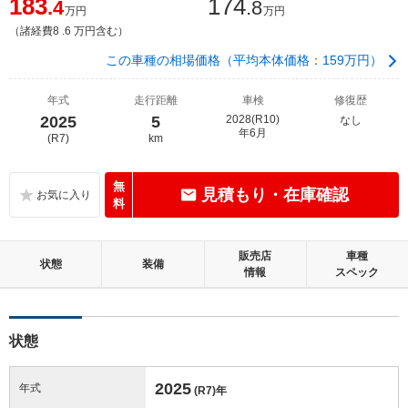
183
174
.4
.8
万円
万円
（諸経費8 .6 万円含む）
この車種の相場価格（平均本体価格：159万円）
年式
走行距離
車検
修復歴
2025
5
2028(R10)
なし
年6月
(R7)
km
無
見積もり・在庫確認
料
販売店
車種
状態
装備
情報
スペック
状態
2025
年式
(R7)
年