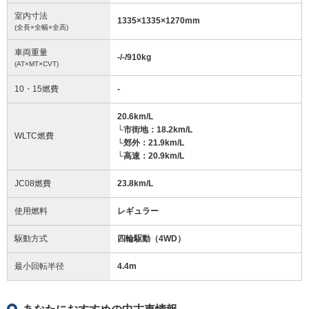
室内寸法
1335
×
1335
×
1270
mm
(全長×全幅×全高)
車両重量
-/-/910
kg
(AT×MT×CVT)
10・15燃費
-
20.6km/L
└市街地：18.2km/L
WLTC燃費
└郊外：21.9km/L
└高速：20.9km/L
JC08燃費
23.8km/L
使用燃料
レギュラー
駆動方式
四輪駆動（4WD）
最小回転半径
4.4
m