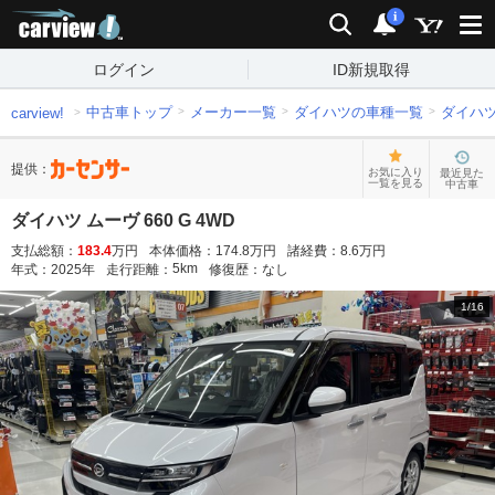
carview!
検索
通知
i
ログイン
ID新規取得
中古車トップ
メーカー一覧
ダイハツの車種一覧
ダイハ
carview!
提供：
お気に入り
最近見た
一覧を見る
中古車
ダイハツ ムーヴ 660 G 4WD
支払総額：
183.4
万円
本体価格：
174.8
万円
諸経費：
8.6
万円
5
km
年式：
2025
年
走行距離：
修復歴：
なし
1
/
16