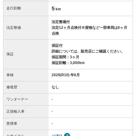
5
走行距離
km
法定整備付
法定整備
法定12ヶ月点検付※貨物など一部車両は6ヶ月
点検
保証付
詳細については、販売店にご確認ください。
保証
保証期間：3ヶ月
保証距離：3,000km
車検
2028(R10) 年6月
修復歴
なし
ワンオーナー
-
正規輸入車
-
禁煙車
-
リサイクル