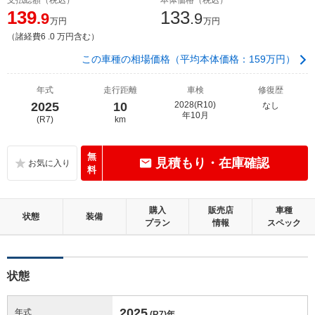
139
133
.9
.9
万円
万円
（諸経費6 .0 万円含む）
この車種の相場価格（平均本体価格：159万円）
年式
走行距離
車検
修復歴
2025
10
2028(R10)
なし
年10月
(R7)
km
無
見積もり・在庫確認
料
購入
販売店
車種
状態
装備
プラン
情報
スペック
状態
2025
年式
(R7)
年