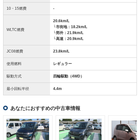
10・15燃費
-
20.6km/L
└市街地：18.2km/L
WLTC燃費
└郊外：21.9km/L
└高速：20.9km/L
JC08燃費
23.8km/L
使用燃料
レギュラー
駆動方式
四輪駆動（4WD）
最小回転半径
4.4
m
あなたにおすすめの中古車情報