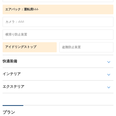
エアバック：運転席/-/-/-
カメラ：-/-/-/-
横滑り防止装置
アイドリングストップ
盗難防止装置
快適装備
インテリア
エクステリア
プラン