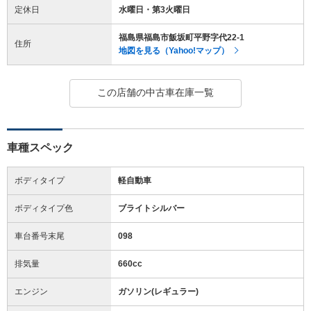
定休日
水曜日・第3火曜日
福島県福島市飯坂町平野字代22-1
住所
地図を見る（Yahoo!マップ）
この店舗の中古車在庫一覧
車種スペック
ボディタイプ
軽自動車
ボディタイプ色
ブライトシルバー
車台番号末尾
098
排気量
660cc
エンジン
ガソリン(レギュラー)