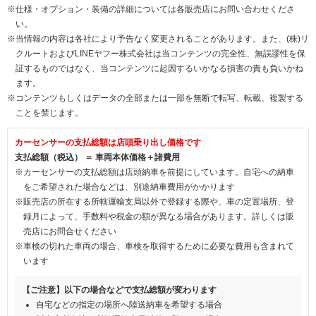
※仕様・オプション・装備の詳細については各販売店にお問い合わせくださ
い。
※当情報の内容は各社により予告なく変更されることがあります。また、(株)リ
クルートおよびLINEヤフー株式会社は当コンテンツの完全性、無誤謬性を保
証するものではなく、当コンテンツに起因するいかなる損害の責も負いかね
ます。
※コンテンツもしくはデータの全部または一部を無断で転写、転載、複製する
ことを禁じます。
カーセンサーの支払総額は店頭乗り出し価格です
支払総額（税込） ＝ 車両本体価格＋諸費用
※カーセンサーの支払総額は店頭納車を前提にしています。自宅への納車
をご希望された場合などは、別途納車費用がかかります
※販売店の所在する所轄運輸支局以外で登録する際や、車の定置場所、登
録月によって、手数料や税金の額が異なる場合があります。詳しくは販
売店にお問合せください
※車検の切れた車両の場合、車検を取得するために必要な費用も含まれて
います
【ご注意】以下の場合などで支払総額が変わります
自宅などの指定の場所へ陸送納車を希望する場合