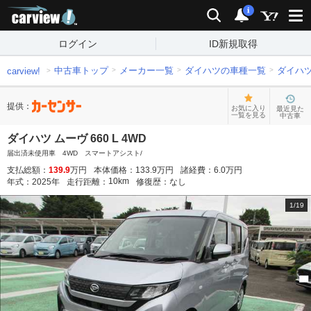
carview!
検索
通知
i
ログイン
ID新規取得
中古車トップ
メーカー一覧
ダイハツの車種一覧
ダイハ
carview!
提供：
お気に入り
最近見た
一覧を見る
中古車
ダイハツ ムーヴ 660 L 4WD
届出済未使用車 4WD スマートアシスト/
支払総額：
139.9
万円
本体価格：
133.9
万円
諸経費：
6.0
万円
10
km
年式：
2025
年
走行距離：
修復歴：
なし
1
/
19