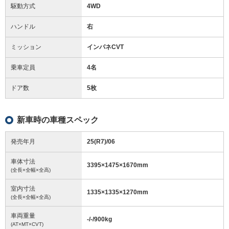
駆動方式
4WD
ハンドル
右
ミッション
インパネCVT
乗車定員
4名
ドア数
5枚
新車時の車種スペック
発売年月
25(R7)/06
車体寸法
3395
×
1475
×
1670
mm
(全長×全幅×全高)
室内寸法
1335
×
1335
×
1270
mm
(全長×全幅×全高)
車両重量
-/-/900
kg
(AT×MT×CVT)