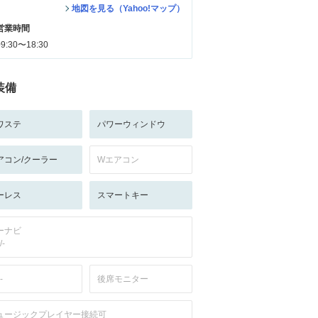
地図を見る（Yahoo!マップ）
営業時間
09:30〜18:30
装備
ワステ
パワーウィンドウ
アコン/クーラー
Wエアコン
ーレス
スマートキー
ーナビ
/-
-
後席モニター
ュージックプレイヤー接続可