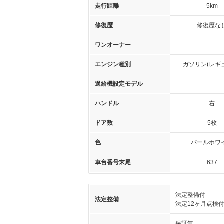
走行距離
5km
修復歴
修復歴な
ワンオーナー
-
エンジン種別
ガソリン(レギ
過給機設定モデル
-
ハンドル
右
ドア数
5枚
色
パールホワ
車台番号末尾
637
法定整備付
法定整備
法定12ヶ月点検
保証無