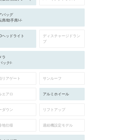
アバッグ
席/助手席/-/-
EDヘッドライト
ディスチャージドラン
プ
メラ
-/バック/-
動リアゲート
サンルーフ
ルエアロ
アルミホイール
ーダウン
リフトアップ
冷地仕様
過給機設定モデル