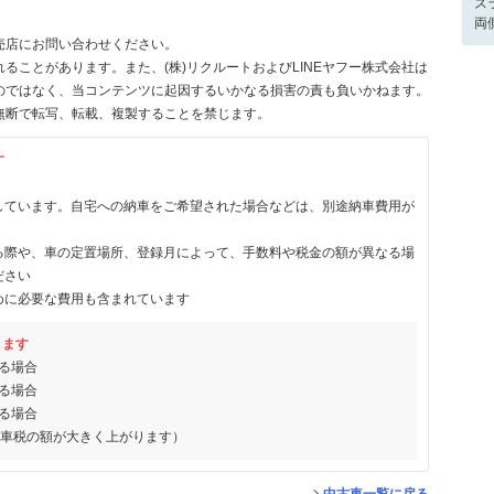
ス
両
売店にお問い合わせください。
ることがあります。また、(株)リクルートおよびLINEヤフー株式会社は
のではなく、当コンテンツに起因するいかなる損害の責も負いかねます。
無断で転写、転載、複製することを禁じます。
す
しています。自宅への納車をご希望された場合などは、別途納車費用が
る際や、車の定置場所、登録月によって、手数料や税金の額が異なる場
ださい
めに必要な費用も含まれています
ります
る場合
る場合
る場合
動車税の額が大きく上がります）