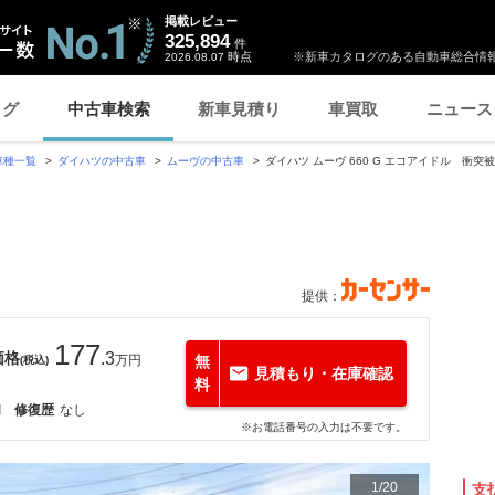
掲載レビュー
325,894
件
時点
※新車カタログのある自動車総合情報
2026.08.07
ログ
中古車検索
新車見積り
車買取
ニュース
車種一覧
ダイハツの中古車
ムーヴの中古車
ダイハツ ムーヴ 660 G エコアイドル 衝
提供：
177
価格
.3
万円
無
(税込)
見積もり・在庫確認
料
月
修復歴
なし
※お電話番号の入力は不要です。
1
/
20
支