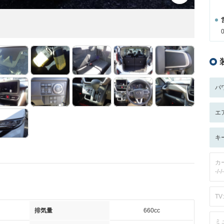
パ
エ
キ
カ
-/-/-
TV:
排気量
660cc
ミ