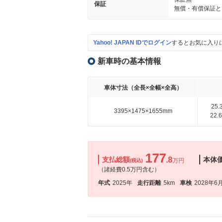
保証
無償・有償保証と
Yahoo! JAPAN IDでログイン
するとお気に入り
新車時の基本情報
車体寸法（全長×全幅×全高）
25
3395×1475×1655mm
22
177
支払総額
.8
本体
万円
(税込)
（諸経費0.5万円含む）
年式
2025年
走行距離
5km
車検
2028年6