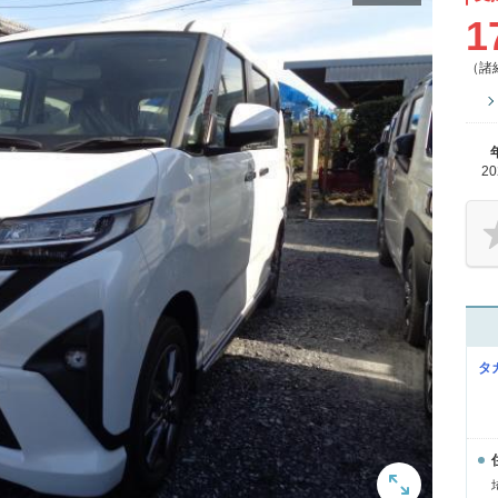
1
（諸
2
タ