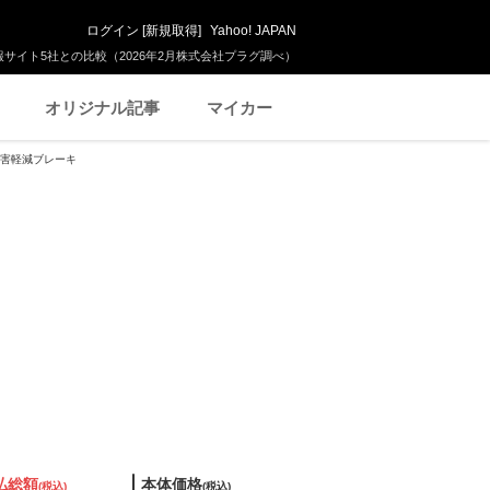
ログイン
[
新規取得
]
Yahoo! JAPAN
サイト5社との比較（2026年2月株式会社プラグ調べ）
オリジナル記事
マイカー
突被害軽減ブレーキ
払総額
本体価格
(税込)
(税込)