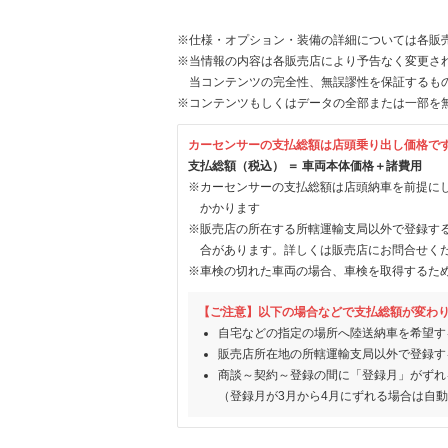
※仕様・オプション・装備の詳細については各販
※当情報の内容は各販売店により予告なく変更され
当コンテンツの完全性、無誤謬性を保証するも
※コンテンツもしくはデータの全部または一部を
カーセンサーの支払総額は店頭乗り出し価格で
支払総額（税込） ＝ 車両本体価格＋諸費用
※カーセンサーの支払総額は店頭納車を前提に
かかります
※販売店の所在する所轄運輸支局以外で登録す
合があります。詳しくは販売店にお問合せく
※車検の切れた車両の場合、車検を取得するた
【ご注意】以下の場合などで支払総額が変わ
自宅などの指定の場所へ陸送納車を希望す
販売店所在地の所轄運輸支局以外で登録す
商談～契約～登録の間に「登録月」がずれ
（登録月が3月から4月にずれる場合は自