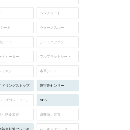
C
ベンチシート
列シート
ウォークスルー
動シート
シートエアコン
ートヒーター
フルフラットシート
ットマン
本革シート
イドリングストップ
障害物センサー
ルーズコントロール
ABS
滑り防止装置
盗難防止装置
突被害軽減ブレーキ
パーキングアシスト