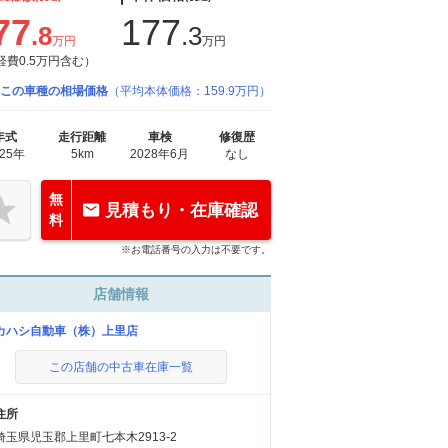
77
177
.8
.3
万円
万円
経費0.5万円含む）
この車種の相場価格
（平均本体価格：159.9万円）
年式
走行距離
車検
修復歴
025年
5km
2028年6月
なし
無
見積もり・在庫確認
料
※お電話番号の入力は不要です。
店舗情報
カハシ自動車（株）上里店
この店舗の中古車在庫一覧
住所
埼玉県児玉郡上里町七本木2913-2