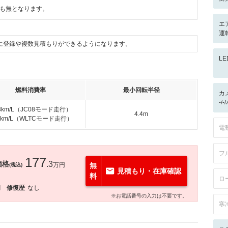
も無となります。
エ
運転
に登録や複数見積もりができるようになります。
L
燃料消費率
最小回転半径
カ
-/
.3km/L（JC08モード走行）
4.4m
.6km/L（WLTCモード走行）
電
フ
177
価格
.3
万円
無
(税込)
見積もり・在庫確認
料
ロ
月
修復歴
なし
※お電話番号の入力は不要です。
寒