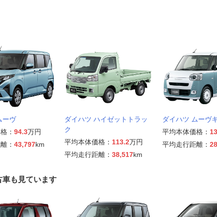
ムーヴ
ダイハツ ハイゼットトラッ
ダイハツ ムーヴ
ク
価格：
94.3
万円
平均本体価格：
13
平均本体価格：
113.2
万円
距離：
43,797
km
平均走行距離：
28
平均走行距離：
38,517
km
古車も見ています