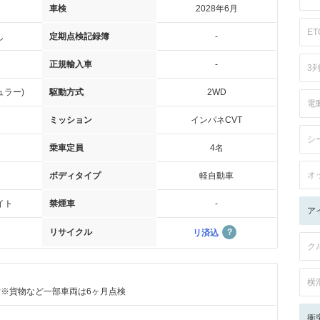
車検
2028年6月
ET
し
定期点検記録簿
-
正規輸入車
-
3
ュラー)
駆動方式
2WD
電
ミッション
インパネCVT
シ
乗車定員
4名
オ
ボディタイプ
軽自動車
イト
禁煙車
-
ア
リサイクル
リ済込
ク
横
付※貨物など一部車両は6ヶ月点検
衝