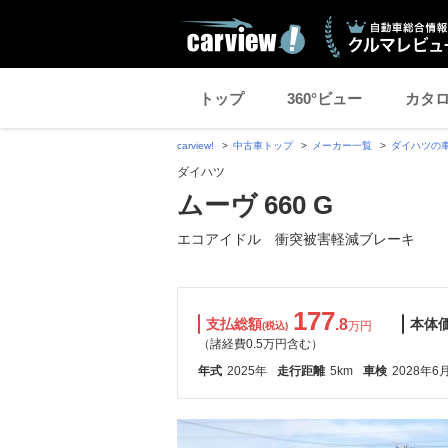
トップ
360°ビュー
カタ
carview!
中古車トップ
メーカー一覧
ダイハツの
ダイハツ
ムーヴ 660 G
エコアイドル 衝突被害軽減ブレーキ
177
支払総額
.8
本体
万円
(税込)
（諸経費0.5万円含む）
年式
2025年
走行距離
5km
車検
2028年6