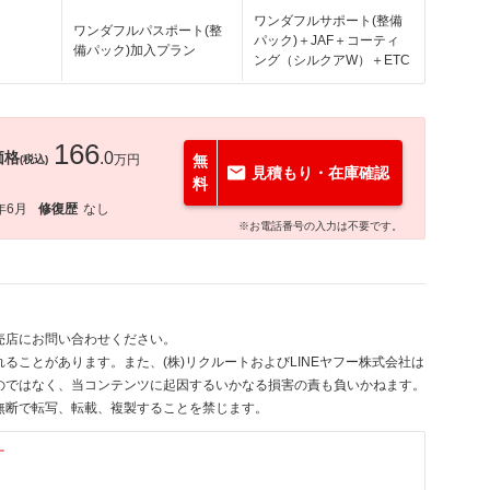
ワンダフルサポート(整備
ワンダフルパスポート(整
パック)＋JAF＋コーティ
備パック)加入プラン
ング（シルクアW）＋ETC
166
価格
.0
万円
無
(税込)
見積もり・在庫確認
料
年6月
修復歴
なし
※お電話番号の入力は不要です。
売店にお問い合わせください。
ることがあります。また、(株)リクルートおよびLINEヤフー株式会社は
のではなく、当コンテンツに起因するいかなる損害の責も負いかねます。
無断で転写、転載、複製することを禁じます。
す