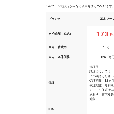
※各プランで設定が異なる項目をまとめています
プラン名
基本プラ
173
.9
支払総額（税込）
※内：諸費用
7
.9
万円
※内：本体価格
166
.0
万
保証付
詳細については、
にご確認ください
保証期間：12ヶ
保証
保証距離：無制限
まごころ保証 新
承あり、有償延長
対象
ETC
0