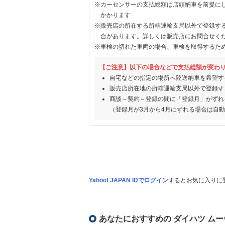
※カーセンサーの支払総額は店頭納車を前提に
かかります
※販売店の所在する所轄運輸支局以外で登録す
合があります。詳しくは販売店にお問合せく
※車検の切れた車両の場合、車検を取得するた
【ご注意】以下の場合などで支払総額が変わ
自宅などの指定の場所へ陸送納車を希望す
販売店所在地の所轄運輸支局以外で登録す
商談～契約～登録の間に「登録月」がずれ
（登録月が3月から4月にずれる場合は自
Yahoo! JAPAN IDでログイン
するとお気に入りに
あなたにおすすめの ダイハツ ムー