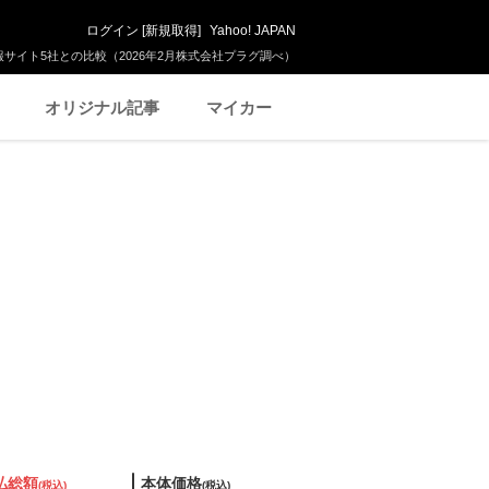
ログイン
[
新規取得
]
Yahoo! JAPAN
サイト5社との比較（2026年2月株式会社プラグ調べ）
オリジナル記事
マイカー
払総額
本体価格
(税込)
(税込)