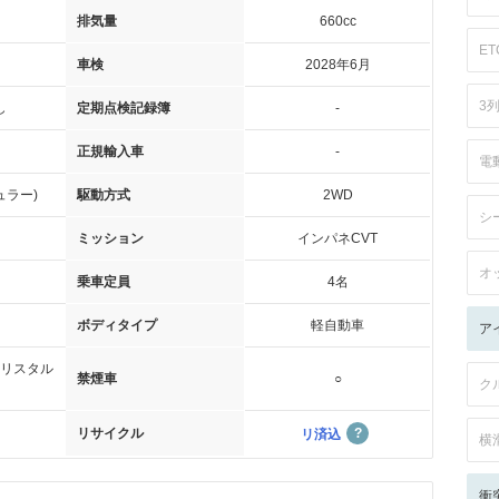
排気量
660cc
ET
車検
2028年6月
3
し
定期点検記録簿
-
正規輸入車
-
電
ュラー)
駆動方式
2WD
シ
ミッション
インパネCVT
オ
乗車定員
4名
ボディタイプ
軽自動車
ア
リスタル
禁煙車
○
ク
リサイクル
リ済込
横
衝