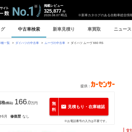
掲載レビュー
325,877
件
時点
※新車カタログのある自動車総合情報
2026.08.07
ログ
中古車検索
新車見積り
車買取
ニュース
車種一覧
ダイハツの中古車
ムーヴの中古車
ダイハツ ムーヴ 660 RS
提供：
166
価格
.0
万円
無
(税込)
見積もり・在庫確認
料
年6月
修復歴
なし
※お電話番号の入力は不要です。
支