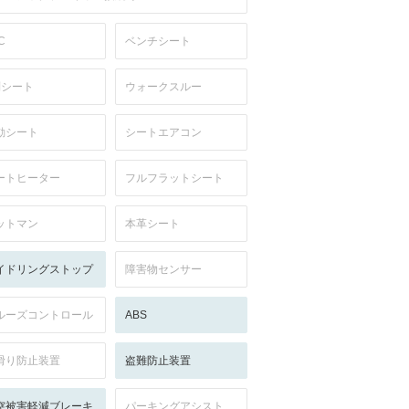
C
ベンチシート
列シート
ウォークスルー
動シート
シートエアコン
ートヒーター
フルフラットシート
ットマン
本革シート
イドリングストップ
障害物センサー
ルーズコントロール
ABS
滑り防止装置
盗難防止装置
突被害軽減ブレーキ
パーキングアシスト