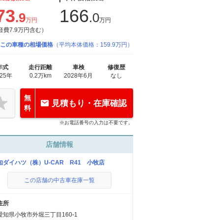
73
166
.9
.0
万円
万円
経費7.9万円含む）
この車種の相場価格
（平均本体価格：159.9万円）
年式
走行距離
車検
修復歴
025年
0.2万km
2028年6月
なし
無
見積もり・在庫確認
料
※お電話番号の入力は不要です。
店舗情報
知ダイハツ（株）U-CAR R41 小牧店
この店舗の中古車在庫一覧
住所
愛知県小牧市外堀三丁目160-1