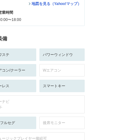
地図を見る（Yahoo!マップ）
営業時間
10:00〜18:00
装備
ワステ
パワーウィンドウ
アコン/クーラー
Wエアコン
ーレス
スマートキー
ーナビ
/-
V:フルセグ
後席モニター
ュージックプレイヤー接続可