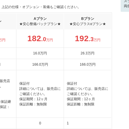
ス
両
。上記の仕様・オプション・装備もご確認ください。
Aプラン
Bプラン
ン
★安心整備パックプラン★
★安心プラスαプラン★
182
192
.0
.3
万円
万円
万円
16
.0
万円
26
.3
万円
円
166
.0
万円
166
.0
万円
販売店
保証付
保証付
。
詳細については、販売店に
詳細については、販売店に
月
ご確認ください。
ご確認ください。
保証期間：12ヶ月
保証期間：12ヶ月
車保証継
保証距離：無制限
保証距離：無制限
保証：
0
1