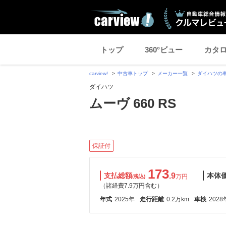
トップ
360°ビュー
カタ
carview!
中古車トップ
メーカー一覧
ダイハツの
ダイハツ
ムーヴ 660 RS
保証付
173
支払総額
.9
本体
万円
(税込)
（諸経費7.9万円含む）
年式
2025年
走行距離
0.2万km
車検
2028