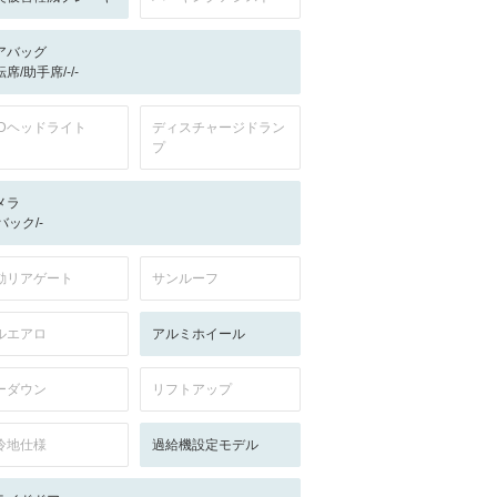
アバッグ
席/助手席/-/-
EDヘッドライト
ディスチャージドラン
プ
メラ
-/バック/-
動リアゲート
サンルーフ
ルエアロ
アルミホイール
ーダウン
リフトアップ
冷地仕様
過給機設定モデル