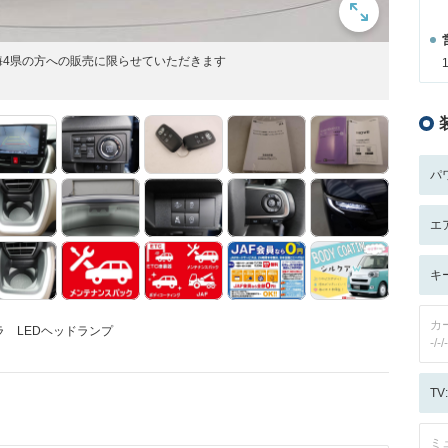
海4県の方への販売に限らせていただきます
パ
エ
キ
カ
 LEDヘッドランプ
-/-/-
T
ミ