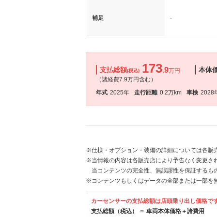
補足
-
173
支払総額
.9
本体
万円
(税込)
（諸経費7.9万円含む）
年式
2025年
走行距離
0.2万km
車検
2028
※仕様・オプション・装備の詳細については各販
※当情報の内容は各販売店により予告なく変更され
当コンテンツの完全性、無誤謬性を保証するも
※コンテンツもしくはデータの全部または一部を
カーセンサーの支払総額は店頭乗り出し価格で
支払総額（税込） ＝ 車両本体価格＋諸費用