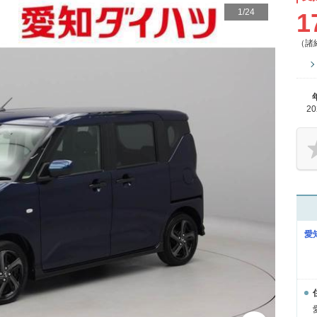
1
/
24
1
（諸
2
愛