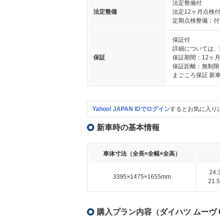
法定整備付
法定整備
法定12ヶ月点検
定期点検整備：付
保証付
詳細については、
保証
保証期間：12ヶ
保証距離：無制限
まごころ保証 新
Yahoo! JAPAN IDでログイン
するとお気に入り
新車時の基本情報
車体寸法（全長×全幅×全高）
24
3395×1475×1655mm
21
購入プラン内容（ダイハツ ムーヴ 6