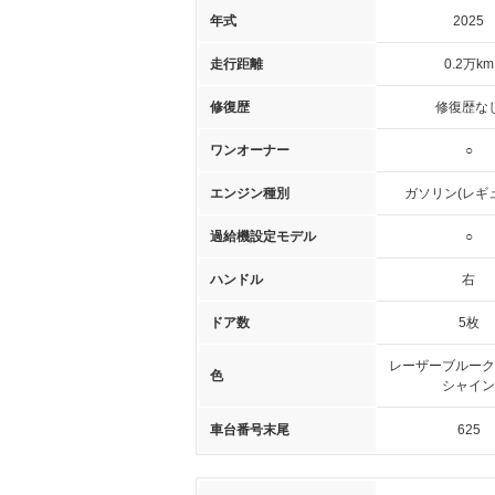
年式
2025
走行距離
0.2万km
修復歴
修復歴な
ワンオーナー
○
エンジン種別
ガソリン(レギ
過給機設定モデル
○
ハンドル
右
ドア数
5枚
レーザーブルーク
色
シャイン
車台番号末尾
625