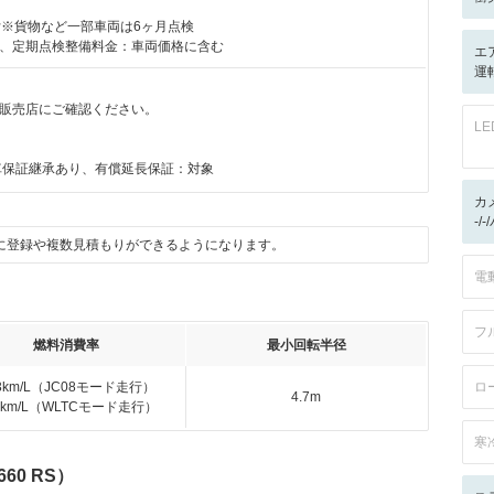
付※貨物など一部車両は6ヶ月点検
、定期点検整備料金：車両価格に含む
エ
運転
販売店にご確認ください。
L
月
車保証継承あり、有償延長保証：対象
カ
-/
に登録や複数見積もりができるようになります。
電
フ
燃料消費率
最小回転半径
.3km/L（JC08モード走行）
ロ
4.7m
.5km/L（WLTCモード走行）
寒
60 RS）