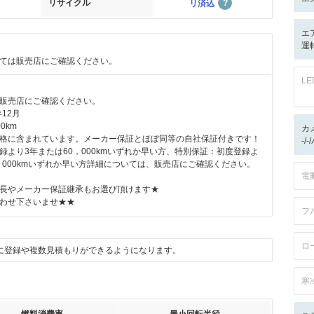
リサイクル
リ済込
エ
運
ては販売店にご確認ください。
L
販売店にご確認ください。
12月
0km
カ
格に含まれています。メーカー保証とほぼ同等の自社保証付きです！
-/
録より3年または60，000kmいずれか早い方、特別保証：初度登録よ
0，000kmいずれか早い方詳細については、販売店にご確認ください。
電
長やメーカー保証継承もお選び頂けます★
わせ下さいませ★★
フ
ロ
に登録や複数見積もりができるようになります。
寒