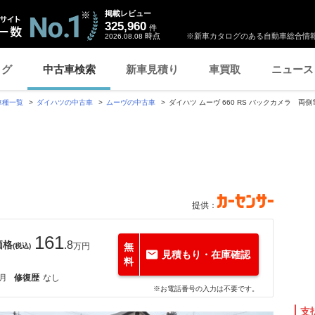
掲載レビュー
325,960
件
時点
※新車カタログのある自動車総合情報
2026.08.08
ログ
中古車検索
新車見積り
車買取
ニュース
車種一覧
ダイハツの中古車
ムーヴの中古車
ダイハツ ムーヴ 660 RS バックカメラ 両
提供：
161
価格
.8
万円
無
(税込)
見積もり・在庫確認
料
2月
修復歴
なし
※お電話番号の入力は不要です。
支