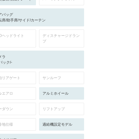
アバッグ
転席/助手席/サイド/カーテン
EDヘッドライト
ディスチャージドラン
プ
メラ
-/バック/-
動リアゲート
サンルーフ
ルエアロ
アルミホイール
ーダウン
リフトアップ
冷地仕様
過給機設定モデル