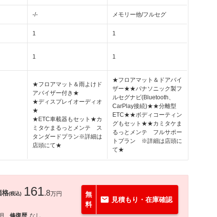
-/-
メモリー他/フルセグ
1
1
1
1
★フロアマット＆ドアバイ
★フロアマット＆雨よけド
ザー★★パナソニック製フ
アバイザー付き★
ルセグナビ(Bluetooth、
★ディスプレイオーディオ
CarPlay接続)★★分離型
★
ETC★★ボディコーティン
★ETC車載器もセット★カ
グもセット★★カミタケま
ミタケまるっとメンテ ス
るっとメンテ フルサポー
タンダードプラン※詳細は
トプラン ※詳細は店頭に
店頭にて★
て★
161
価格
.8
万円
無
(税込)
見積もり・在庫確認
料
2月
修復歴
なし