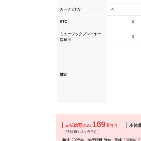
カーナビ/TV
-/-
ETC
0
ミュージックプレイヤー
0
接続可
補足
-
169
支払総額
.8
本体
万円
(税込)
（諸経費8.0万円含む）
年式
2025年
走行距離
5km
車検
2028年1