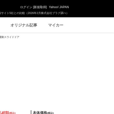
ログイン
[
新規取得
]
Yahoo! JAPAN
サイト5社との比較（2026年2月株式会社プラグ調べ）
オリジナル記事
マイカー
側電動スライドドア
払総額
本体価格
(税込)
(税込)