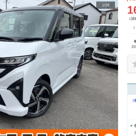
1
/
29
1
（諸
2
（