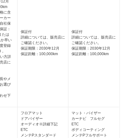
12月
0km
格に含
ーカー
自社保
保証：
保証付
保証付
または
詳細については、販売店に
詳細については、販売店に
れか早い
ご確認ください。
ご確認ください。
度登録
保証期限：2030年12月
保証期限：2030年12月
0，
保証距離：100,000km
保証距離：100,000km
早い方詳
売店に
長やメ
お選び
わせ下
フロアマット
マット・バイザー
ドアバイザー
カーナビ フルセグ
オーディオ※詳細下記
ETC
ETC
ボディコーティング
メンテPスタンダード
メンテPフルサポート