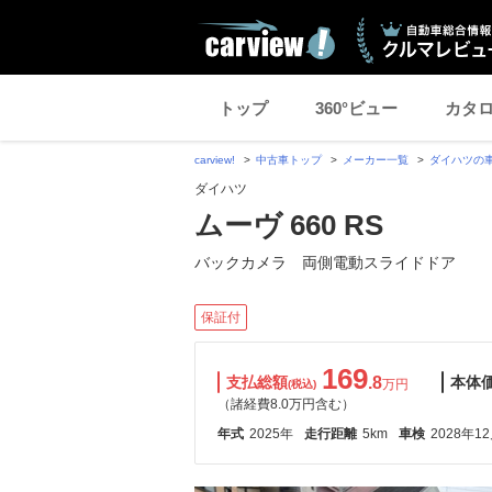
トップ
360°ビュー
カタ
carview!
中古車トップ
メーカー一覧
ダイハツの
ダイハツ
ムーヴ 660 RS
バックカメラ 両側電動スライドドア
保証付
169
支払総額
.8
本体
万円
(税込)
（諸経費8.0万円含む）
年式
2025年
走行距離
5km
車検
2028年1