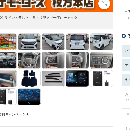
感やラインの美しさ、角の状態まで一度にチェック。
パ
エ
キ
カ
-/-/-
TV:
金利キャンペーン★
ミ