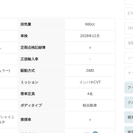
ET
排気量
660cc
3
車検
2028年12月
電
し
定期点検記録簿
○
シ
正規輸入車
-
ュラー)
駆動方式
2WD
オ
ミッション
インパネCVT
ア
乗車定員
4名
ク
ボディタイプ
軽自動車
/シャイニ
横
禁煙車
○
トP
衝