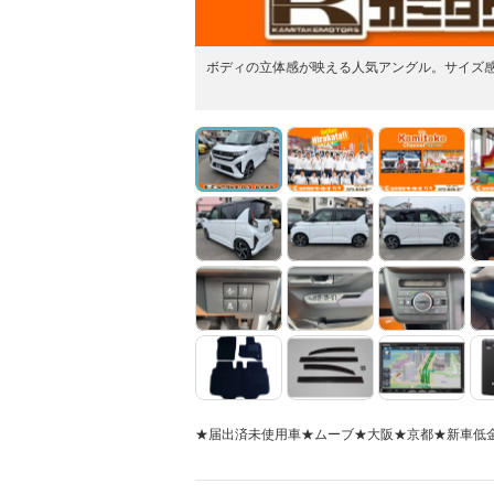
ボディの立体感が映える人気アングル。サイズ
★届出済未使用車★ムーブ★大阪★京都★新車低