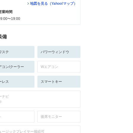
地図を見る（Yahoo!マップ）
営業時間
09:00〜19:00
装備
ワステ
パワーウィンドウ
アコン/クーラー
Wエアコン
ーレス
スマートキー
ーナビ
/-
-
後席モニター
ュージックプレイヤー接続可