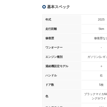
基本スペック
年式
2025
走行距離
5km
修復歴
修復歴な
ワンオーナー
-
エンジン種別
ガソリン(レギ
過給機設定モデル
○
ハンドル
右
ドア数
5枚
ブラックマイカM
色
ングホワイ