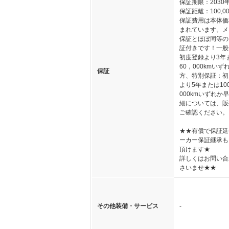
保証期限：2030年
保証距離：100,00
保証費用は本体価
まれています。メ
保証とほぼ同等の
証付きです！一般
初度登録より3年
60，000kmいず
保証
方、特別保証：初
より5年または10
000kmいずれか
細については、販
ご確認ください。
★★有償で保証延
ーカー保証継承も
頂けます★
詳しくはお問い合
さいませ★★
その他装備・サービス
-