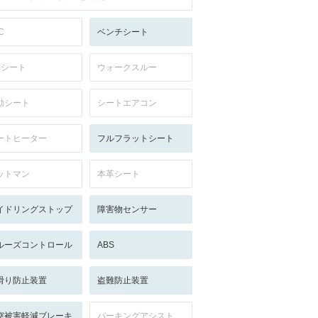
C
ベンチシート
列シート
ウォークスルー
動シート
シートエアコン
ートヒーター
フルフラットシート
ットマン
本革シート
イドリングストップ
障害物センサー
ルーズコントロール
ABS
滑り防止装置
盗難防止装置
突被害軽減ブレーキ
パーキングアシスト