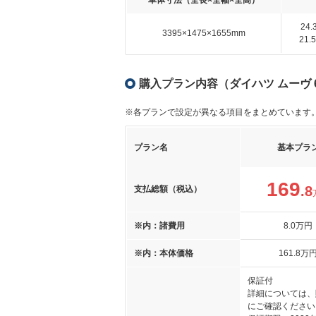
車体寸法（全長×全幅×全高）
24
3395×1475×1655mm
21
購入プラン内容（ダイハツ ムーヴ 
※各プランで設定が異なる項目をまとめています
プラン名
基本プラ
169
.8
支払総額（税込）
※内：諸費用
8
.0
万円
※内：本体価格
161
.8
万
保証付
詳細については、
にご確認ください