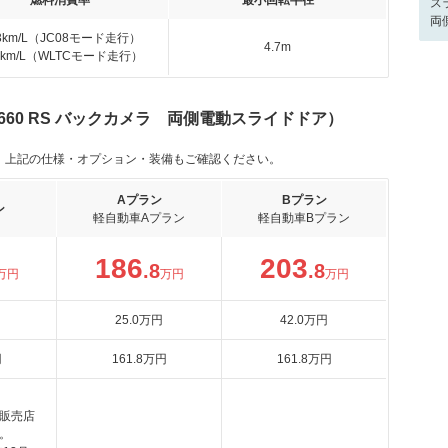
燃料消費率
最小回転半径
ス
両
.3km/L（JC08モード走行）
4.7m
.5km/L（WLTCモード走行）
660 RS バックカメラ 両側電動スライドドア）
。上記の仕様・オプション・装備もご確認ください。
Aプラン
Bプラン
ン
軽自動車Aプラン
軽自動車Bプラン
186
203
.8
.8
万円
万円
万円
25
.0
万円
42
.0
万円
円
161
.8
万円
161
.8
万円
販売店
。