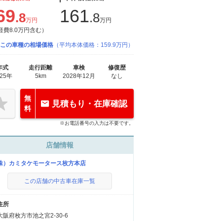
69
161
.8
.8
万円
万円
経費8.0万円含む）
この車種の相場価格
（平均本体価格：159.9万円）
年式
走行距離
車検
修復歴
025年
5km
2028年12月
なし
無
見積もり・在庫確認
料
※お電話番号の入力は不要です。
店舗情報
株）カミタケモータース枚方本店
この店舗の中古車在庫一覧
住所
大阪府枚方市池之宮2-30-6