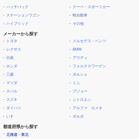
ハッチバック
クーペ・スポーツカー
ステーションワゴン
軽自動車
ハイブリッド
その他
メーカーから探す
トヨタ
メルセデス・ベンツ
レクサス
BMW
日産
アウディ
ホンダ
フォルクスワーゲン
三菱
ポルシェ
マツダ
ミニ
スバル
プジョー
スズキ
シトロエン
ダイハツ
アルファ ロメオ
いすゞ
ボルボ
都道府県から探す
北海道・東北