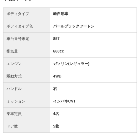
ボディタイプ
軽自動車
ボディタイプ色
パールブラックツートン
車台番号末尾
857
排気量
660cc
エンジン
ガソリン(レギュラー)
駆動方式
4WD
ハンドル
右
ミッション
インパネCVT
乗車定員
4名
ドア数
5枚