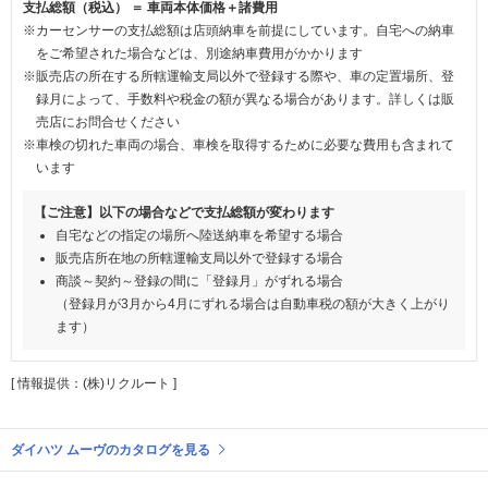
支払総額（税込） ＝ 車両本体価格＋諸費用
※カーセンサーの支払総額は店頭納車を前提にしています。自宅への納車
をご希望された場合などは、別途納車費用がかかります
※販売店の所在する所轄運輸支局以外で登録する際や、車の定置場所、登
録月によって、手数料や税金の額が異なる場合があります。詳しくは販
売店にお問合せください
※車検の切れた車両の場合、車検を取得するために必要な費用も含まれて
います
【ご注意】以下の場合などで支払総額が変わります
自宅などの指定の場所へ陸送納車を希望する場合
販売店所在地の所轄運輸支局以外で登録する場合
商談～契約～登録の間に「登録月」がずれる場合
（登録月が3月から4月にずれる場合は自動車税の額が大きく上がり
ます）
[ 情報提供：(株)リクルート ]
ダイハツ ムーヴのカタログを見る