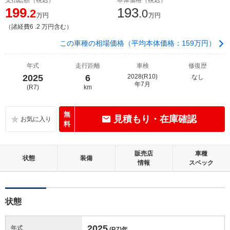
199
193
.2
.0
万円
万円
（諸経費6 .2 万円含む）
この車種の相場価格（平均本体価格：159万円）
年式
走行距離
車検
修復歴
2025
6
2028(R10)
なし
年7月
(R7)
km
無
見積もり・在庫確認
料
販売店
車種
状態
装備
情報
スペック
状態
2025
年式
(R7)
年