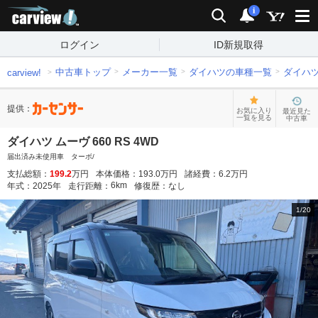
carview!
検索
通知
i
ログイン
ID新規取得
中古車トップ
メーカー一覧
ダイハツの車種一覧
ダイハ
carview!
提供：
お気に入り
最近見た
一覧を見る
中古車
ダイハツ ムーヴ 660 RS 4WD
届出済み未使用車 ターボ/
支払総額：
199.2
万円
本体価格：
193.0
万円
諸経費：
6.2
万円
6
km
年式：
2025
年
走行距離：
修復歴：
なし
1
/
20