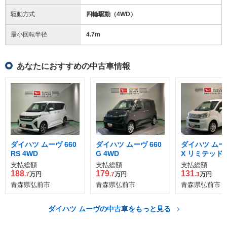
駆動方式
四輪駆動（4WD）
最小回転半径
4.7
m
あなたにおすすめの中古車情報
ダイハツ ムーヴ 660
ダイハツ ムーヴ 660
ダイハツ ムーヴ
RS 4WD
G 4WD
X リミテッドII 
4WD
支払総額
支払総額
支払総額
188
179
131
.7
万円
.7
万円
.3
万円
青森県弘前市
青森県弘前市
青森県弘前市
ダイハツ ムーヴの中古車をもっと見る