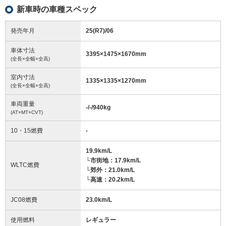
新車時の車種スペック
発売年月
25(R7)/06
車体寸法
3395
×
1475
×
1670
mm
(全長×全幅×全高)
室内寸法
1335
×
1335
×
1270
mm
(全長×全幅×全高)
車両重量
-/-/940
kg
(AT×MT×CVT)
10・15燃費
-
19.9km/L
└市街地：17.9km/L
WLTC燃費
└郊外：21.0km/L
└高速：20.2km/L
JC08燃費
23.0km/L
使用燃料
レギュラー