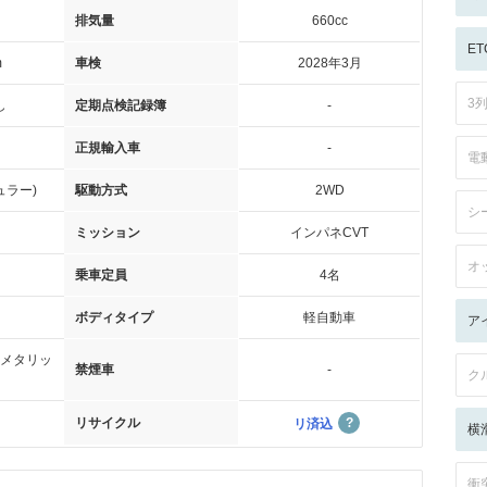
排気量
660cc
ET
m
車検
2028年3月
3
し
定期点検記録簿
-
正規輸入車
-
電
ュラー)
駆動方式
2WD
シ
ミッション
インパネCVT
オ
乗車定員
4名
ボディタイプ
軽自動車
ア
メタリッ
禁煙車
-
ク
リサイクル
リ済込
横
衝