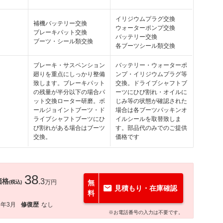
イリジウムプラグ交換
補機バッテリー交換
ウォーターポンプ交換
ブレーキパット交換
バッテリー交換
ブーツ・シール類交換
各ブーツシール類交換
ブレーキ・サスペンション
バッテリー・ウォーターポ
廻りを重点にしっかり整備
ンプ・イリジウムプラグ等
致します。ブレーキパット
交換。ドライブシャフトブ
の残量が半分以下の場合パ
ーツにひび割れ・オイルに
ット交換ローター研磨。ボ
じみ等の状態が確認された
ールジョイントブーツ・ド
場合は各ブーツパッキンオ
ライブシャフトブーツにひ
イルシールを取替致しま
び割れがある場合はブーツ
す。部品代のみでのご提供
交換。
価格です
38
価格
.3
万円
無
(税込)
見積もり・在庫確認
料
8年3月
修復歴
なし
※お電話番号の入力は不要です。