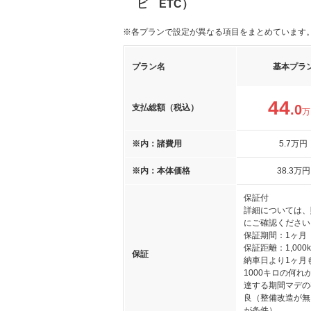
ビ ETC）
※各プランで設定が異なる項目をまとめています
プラン名
基本プラ
44
.0
支払総額（税込）
万
※内：諸費用
5
.7
万円
※内：本体価格
38
.3
万円
保証付
詳細については、
にご確認ください
保証期間：1ヶ月
保証距離：1,000
保証
納車日より1ヶ月
1000キロの何れ
達する期間マデの
良（整備改造が無
が条件）