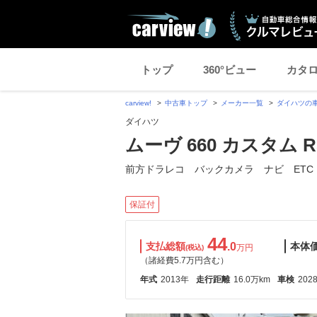
トップ
360°ビュー
カタ
carview!
中古車トップ
メーカー一覧
ダイハツの
ダイハツ
ムーヴ 660 カスタム R
前方ドラレコ バックカメラ ナビ ETC
保証付
44
支払総額
.0
本体
万円
(税込)
（諸経費5.7万円含む）
年式
2013年
走行距離
16.0万km
車検
202