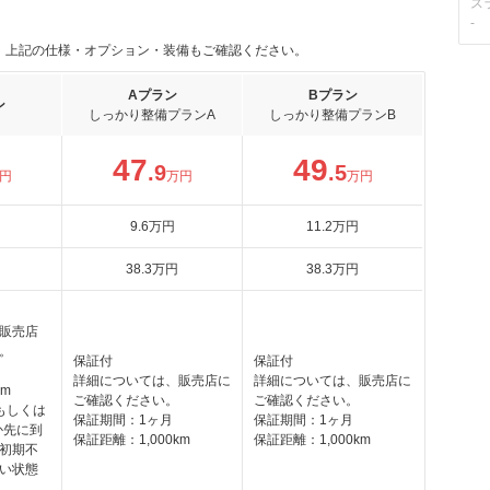
ス
-
。上記の仕様・オプション・装備もご確認ください。
Aプラン
Bプラン
ン
しっかり整備プランA
しっかり整備プランB
47
49
.9
.5
円
万円
万円
9
.6
万円
11
.2
万円
38
.3
万円
38
.3
万円
販売店
。
保証付
保証付
詳細については、販売店に
詳細については、販売店に
km
ご確認ください。
ご確認ください。
もしくは
保証期間：1ヶ月
保証期間：1ヶ月
か先に到
保証距離：1,000km
保証距離：1,000km
初期不
い状態