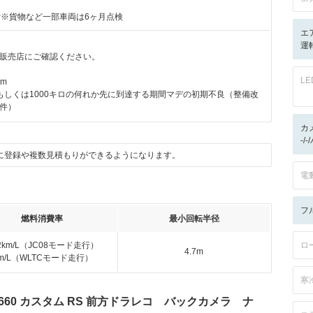
付※貨物など一部車両は6ヶ月点検
エ
運
販売店にご確認ください。
L
km
もしくは1000キロの何れか先に到達する期間マデの初期不良（整備改
件）
カ
-/
に登録や複数見積もりができるようになります。
電
フ
燃料消費率
最小回転半径
.2km/L（JC08モード走行）
ロ
4.7m
km/L（WLTCモード走行）
寒
660 カスタム RS 前方ドラレコ バックカメラ ナ