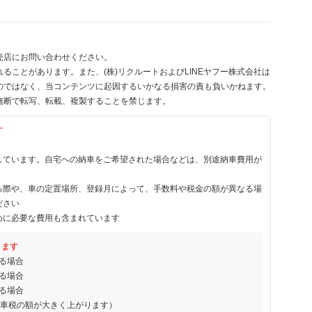
売店にお問い合わせください。
ることがあります。また、(株)リクルートおよびLINEヤフー株式会社は
のではなく、当コンテンツに起因するいかなる損害の責も負いかねます。
無断で転写、転載、複製することを禁じます。
す
しています。自宅への納車をご希望された場合などは、別途納車費用が
る際や、車の定置場所、登録月によって、手数料や税金の額が異なる場
ださい
めに必要な費用も含まれています
ります
る場合
る場合
る場合
動車税の額が大きく上がります）