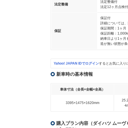
法定整備付
法定整備
法定12ヶ月点検
保証付
詳細については、
保証期間：1ヶ月
保証
保証距離：1,000
納車日より1ヶ月
造が無い状態が条
Yahoo! JAPAN IDでログイン
するとお気に入り
新車時の基本情報
車体寸法（全長×全幅×全高）
25
3395×1475×1620mm
-
購入プラン内容（ダイハツ ムーヴ 