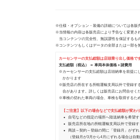
※仕様・オプション・装備の詳細については各販
※当情報の内容は各販売店により予告なく変更され
当コンテンツの完全性、無誤謬性を保証するも
※コンテンツもしくはデータの全部または一部を
カーセンサーの支払総額は店頭乗り出し価格で
支払総額（税込） ＝ 車両本体価格＋諸費用
※カーセンサーの支払総額は店頭納車を前提に
かかります
※販売店の所在する所轄運輸支局以外で登録す
合があります。詳しくは販売店にお問合せく
※車検の切れた車両の場合、車検を取得するた
【ご注意】以下の場合などで支払総額が変わ
自宅などの指定の場所へ陸送納車を希望す
販売店所在地の所轄運輸支局以外で登録す
商談～契約～登録の間に「登録月」がずれ
（登録月が3月から4月にずれる場合は自