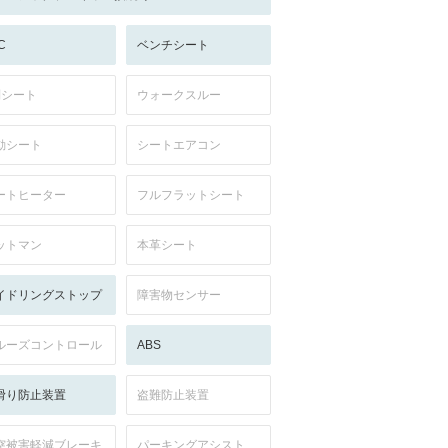
C
ベンチシート
列シート
ウォークスルー
動シート
シートエアコン
ートヒーター
フルフラットシート
ットマン
本革シート
イドリングストップ
障害物センサー
ルーズコントロール
ABS
滑り防止装置
盗難防止装置
突被害軽減ブレーキ
パーキングアシスト