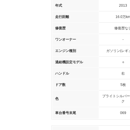
年式
2013
走行距離
16.0万k
修復歴
修復歴な
ワンオーナー
-
エンジン種別
ガソリン(レギ
過給機設定モデル
○
ハンドル
右
ドア数
5枚
ブライトシルバー
色
ク
車台番号末尾
069