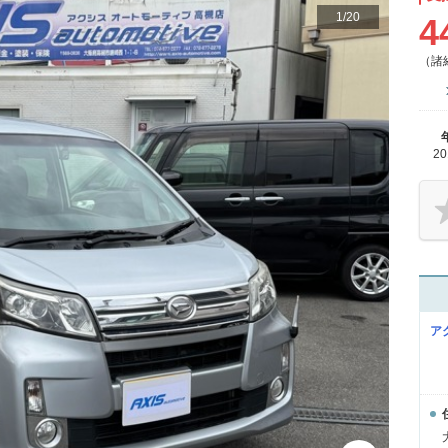
1
/
20
4
（諸
2
ア