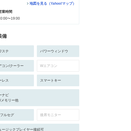
地図を見る（Yahoo!マップ）
営業時間
10:00〜19:00
装備
ワステ
パワーウィンドウ
アコン/クーラー
Wエアコン
ーレス
スマートキー
ーナビ
-/-/メモリー他
V:フルセグ
後席モニター
ュージックプレイヤー接続可