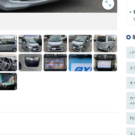
パ
エ
キ
カ
-/
T
ミ