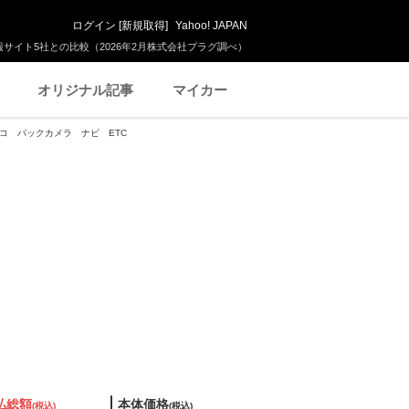
ログイン
[
新規取得
]
Yahoo! JAPAN
サイト5社との比較（2026年2月株式会社プラグ調べ）
オリジナル記事
マイカー
ラレコ バックカメラ ナビ ETC
払総額
本体価格
(税込)
(税込)