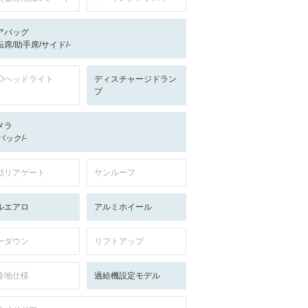
アバッグ
転席/助手席/サイド/-
EDヘッドライト
ディスチャージドラン
プ
メラ
-/バック/-
動リアゲート
サンルーフ
ルエアロ
アルミホイール
ーダウン
リフトアップ
冷地仕様
過給機設定モデル