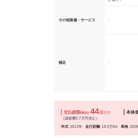
その他装備・サービス
-
補足
-
44
支払総額
.0
本体
万円
(税込)
（諸経費5.7万円含む）
年式
2013年
走行距離
16.0万km
車検
202