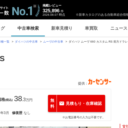
掲載レビュー
325,896
件
時点
※新車カタログのある自動車総合情報
2026.08.07
ログ
中古車検索
新車見積り
車買取
ニュース
車種一覧
ダイハツの中古車
ムーヴの中古車
ダイハツ ムーヴ 660 カスタム RS 前方ド
S
提供：
38
価格
.3
万円
無
(税込)
見積もり・在庫確認
料
8年3月
修復歴
なし
※お電話番号の入力は不要です。
支