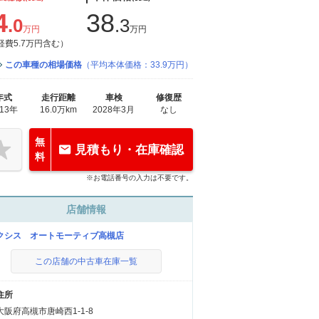
4
38
.0
.3
万円
万円
経費5.7万円含む）
この車種の相場価格
（平均本体価格：33.9万円）
年式
走行距離
車検
修復歴
013年
16.0万km
2028年3月
なし
無
見積もり・在庫確認
料
※お電話番号の入力は不要です。
店舗情報
クシス オートモーティブ高槻店
この店舗の中古車在庫一覧
住所
大阪府高槻市唐崎西1-1-8