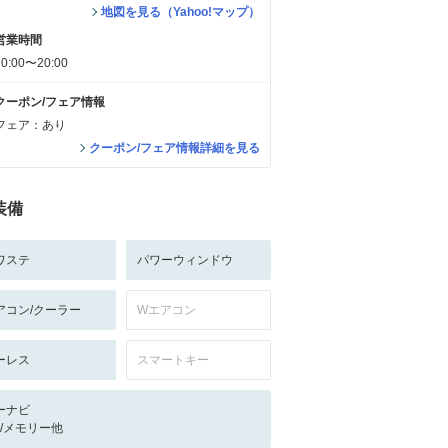
地図を見る（Yahoo!マップ）
営業時間
10:00〜20:00
クーポン/フェア情報
フェア：あり
クーポン/フェア情報詳細を見る
装備
ワステ
パワーウィンドウ
アコン/クーラー
Wエアコン
ーレス
スマートキー
ーナビ
-/-/メモリー他