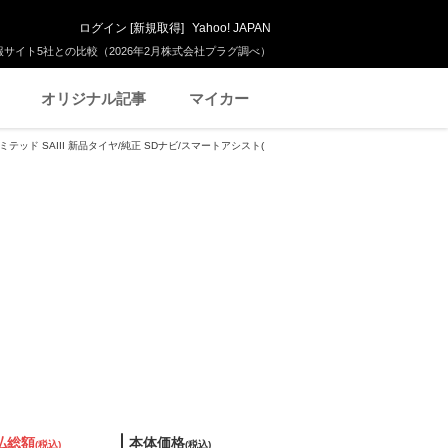
ログイン
[
新規取得
]
Yahoo! JAPAN
サイト5社との比較（2026年2月株式会社プラグ調べ）
オリジナル記事
マイカー
ミテッド SAIII 新品タイヤ/純正 SDナビ/スマートアシスト(
払総額
本体価格
(税込)
(税込)