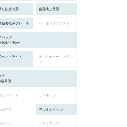
滑り防止装置
盗難防止装置
突被害軽減ブレーキ
パーキングアシスト
アバッグ
席/助手席/-/-
EDヘッドライト
ディスチャージドラン
プ
メラ
-/-/全周囲
動リアゲート
サンルーフ
ルエアロ
アルミホイール
ーダウン
リフトアップ