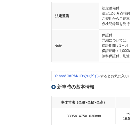
法定整備付
法定12ヶ月点検
法定整備
ご契約からご納車
点検記録簿を発行
保証付
詳細については、
保証
保証期間：1ヶ月
保証距離：1,000
無料保証付、別途
Yahoo! JAPAN IDでログイン
するとお気に入り
新車時の基本情報
車体寸法（全長×全幅×全高）
-
3395×1475×1630mm
19