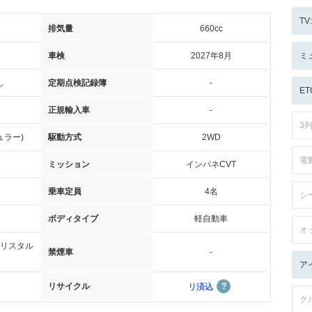
T
排気量
660cc
車検
2027年8月
ミ
し
定期点検記録簿
-
ET
正規輸入車
-
3
ュラー)
駆動方式
2WD
電
ミッション
インパネCVT
乗車定員
4名
シ
ボディタイプ
軽自動車
オ
リスタル
禁煙車
-
ア
リサイクル
リ済込
ク