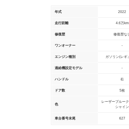
年式
2022
走行距離
4.6万km
修復歴
修復歴な
ワンオーナー
-
エンジン種別
ガソリン(レギ
過給機設定モデル
-
ハンドル
右
ドア数
5枚
レーザーブルーク
色
シャイン
車台番号末尾
627