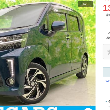
1
/
20
1
（諸
2
W