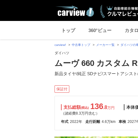
トップ
360°ビュー
カタ
carview!
中古車トップ
メーカー一覧
ダイハツの
ダイハツ
ムーヴ 660 カスタム R
新品タイヤ/純正 SDナビ/スマートアシスト
保証付
136
支払総額
.8
本体
万円
(税込)
（諸経費8.3万円含む）
年式
2022年
走行距離
4.6万km
車検
2027