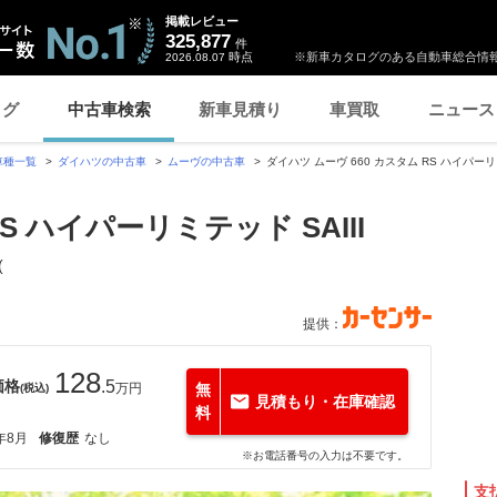
掲載レビュー
325,877
件
時点
※新車カタログのある自動車総合情報
2026.08.07
ログ
中古車検索
新車見積り
車買取
ニュース
車種一覧
ダイハツの中古車
ムーヴの中古車
ダイハツ ムーヴ 660 カスタム RS ハイパーリ
S ハイパーリミテッド SAIII
(
提供：
128
価格
.5
万円
無
(税込)
見積もり・在庫確認
料
年8月
修復歴
なし
※お電話番号の入力は不要です。
支