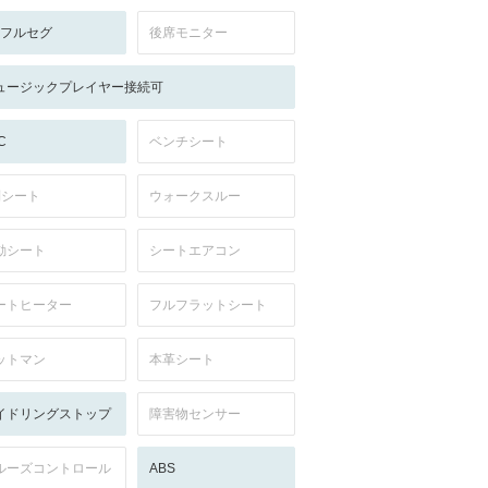
V:フルセグ
後席モニター
ュージックプレイヤー接続可
C
ベンチシート
列シート
ウォークスルー
動シート
シートエアコン
ートヒーター
フルフラットシート
ットマン
本革シート
イドリングストップ
障害物センサー
ルーズコントロール
ABS