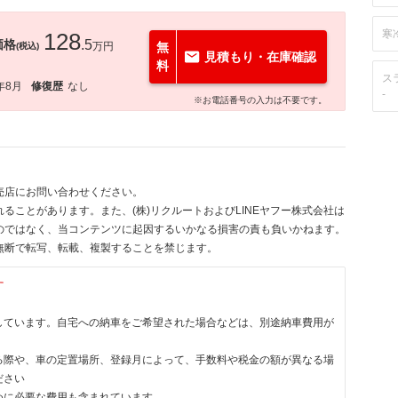
寒
128
価格
.5
万円
無
(税込)
見積もり・在庫確認
料
ス
年8月
修復歴
なし
-
※お電話番号の入力は不要です。
売店にお問い合わせください。
ることがあります。また、(株)リクルートおよびLINEヤフー株式会社は
のではなく、当コンテンツに起因するいかなる損害の責も負いかねます。
無断で転写、転載、複製することを禁じます。
す
しています。自宅への納車をご希望された場合などは、別途納車費用が
る際や、車の定置場所、登録月によって、手数料や税金の額が異なる場
ださい
めに必要な費用も含まれています