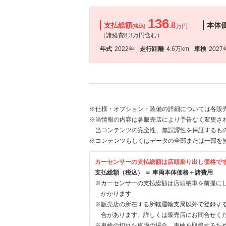
136
支払総額
.8
本体
万円
(税込)
（諸経費8.3万円含む）
年式
2022年
走行距離
4.6万km
車検
2027
※仕様・オプション・装備の詳細については各販
※当情報の内容は各販売店により予告なく変更され
当コンテンツの完全性、無誤謬性を保証するも
※コンテンツもしくはデータの全部または一部を
カーセンサーの支払総額は店頭乗り出し価格で
支払総額（税込） ＝ 車両本体価格＋諸費用
※カーセンサーの支払総額は店頭納車を前提に
かかります
※販売店の所在する所轄運輸支局以外で登録す
合があります。詳しくは販売店にお問合せく
※車検の切れた車両の場合、車検を取得するた