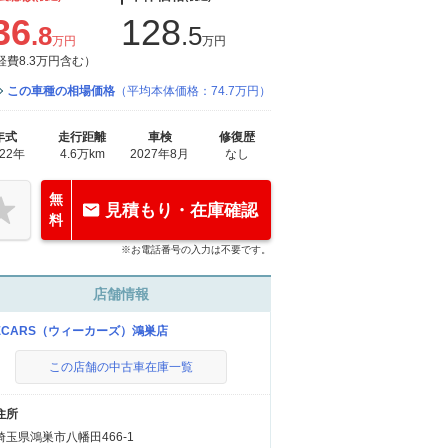
36
128
.8
.5
万円
万円
経費8.3万円含む）
この車種の相場価格
（平均本体価格：74.7万円）
年式
走行距離
車検
修復歴
022年
4.6万km
2027年8月
なし
無
見積もり・在庫確認
料
※お電話番号の入力は不要です。
店舗情報
ECARS（ウィーカーズ）鴻巣店
この店舗の中古車在庫一覧
住所
埼玉県鴻巣市八幡田466-1