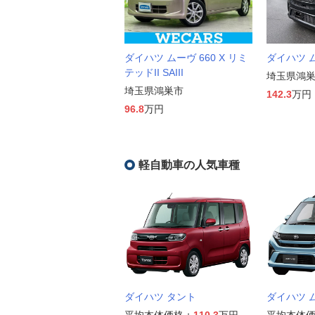
ダイハツ ムーヴ 660 X リミ
ダイハツ ム
テッドII SAIII
埼玉県鴻
埼玉県鴻巣市
142.3
万円
96.8
万円
軽自動車の人気車種
ダイハツ タント
ダイハツ 