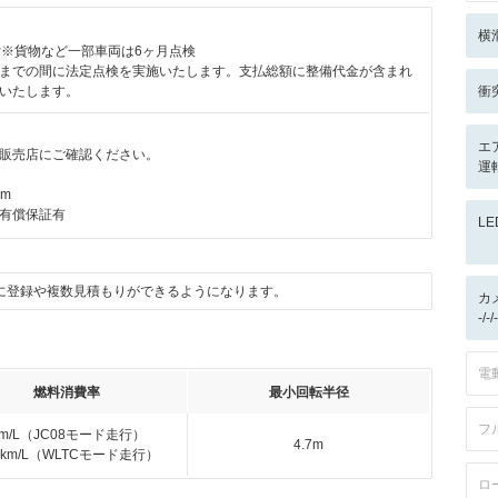
横
付※貨物など一部車両は6ヶ月点検
までの間に法定点検を実施いたします。支払総額に整備代金が含まれ
いたします。
衝
エ
販売店にご確認ください。
運転
km
有償保証有
L
に登録や複数見積もりができるようになります。
カ
-/
電
燃料消費率
最小回転半径
フ
km/L（JC08モード走行）
4.7m
.5km/L（WLTCモード走行）
ロ