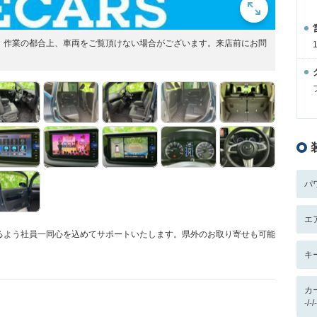
展開！作業の都合上、車両をご覧頂けない場合がございます。来店前にお問
パ
エ
るよう社員一同心を込めてサポートいたします。県外のお取り寄せも可能
キ
カ
-/