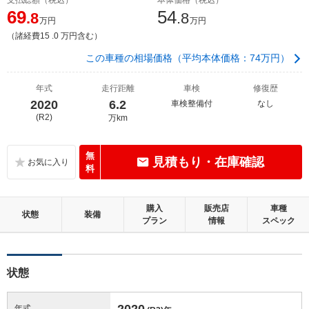
69
54
.8
.8
万円
万円
（諸経費15 .0 万円含む）
この車種の相場価格（平均本体価格：74万円）
年式
走行距離
車検
修復歴
2020
6.2
車検整備付
なし
(R2)
万km
無
見積もり・在庫確認
料
購入
販売店
車種
状態
装備
プラン
情報
スペック
状態
2020
年式