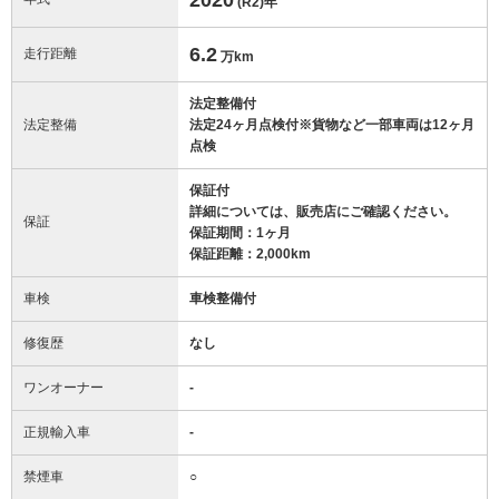
(R2)
年
6.2
走行距離
万km
法定整備付
法定整備
法定24ヶ月点検付※貨物など一部車両は12ヶ月
点検
保証付
詳細については、販売店にご確認ください。
保証
保証期間：1ヶ月
保証距離：2,000km
車検
車検整備付
修復歴
なし
ワンオーナー
-
正規輸入車
-
禁煙車
○