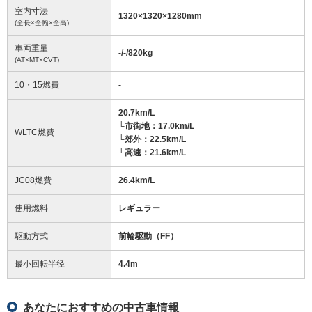
室内寸法
1320
×
1320
×
1280
mm
(全長×全幅×全高)
車両重量
-/-/820
kg
(AT×MT×CVT)
10・15燃費
-
20.7km/L
└市街地：17.0km/L
WLTC燃費
└郊外：22.5km/L
└高速：21.6km/L
JC08燃費
26.4km/L
使用燃料
レギュラー
駆動方式
前輪駆動（FF）
最小回転半径
4.4
m
あなたにおすすめの中古車情報