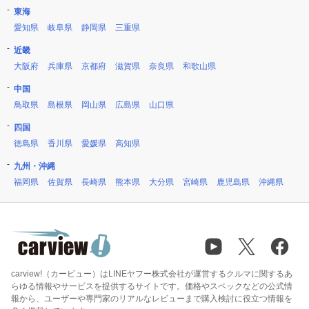
東海
愛知県
岐阜県
静岡県
三重県
近畿
大阪府
兵庫県
京都府
滋賀県
奈良県
和歌山県
中国
鳥取県
島根県
岡山県
広島県
山口県
四国
徳島県
香川県
愛媛県
高知県
九州・沖縄
福岡県
佐賀県
長崎県
熊本県
大分県
宮崎県
鹿児島県
沖縄県
carview!（カービュー）はLINEヤフー株式会社が運営するクルマに関するあ
らゆる情報やサービスを提供するサイトです。価格やスペックなどの公式情
報から、ユーザーや専門家のリアルなレビューまで購入検討に役立つ情報を