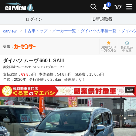
carview!
検索
通知
i
ログイン
ID新規取得
中古車トップ
メーカー一覧
ダイハツの車種一覧
ダイハ
carview!
提供：
お気に入り
最近見た
一覧を見る
中古車
ダイハツ ムーヴ 660 L SAIII
衝突軽減ブレーキ/ナビ/DVD/CD/ブルートゥ/
支払総額：
69.8
万円
本体価格：
54.8
万円
諸経費：
15.0
万円
年式：
2020
年
走行距離：
6.2
万km
修復歴：
なし
1
/
20