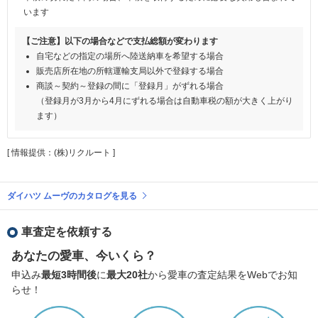
います
【ご注意】以下の場合などで支払総額が変わります
自宅などの指定の場所へ陸送納車を希望する場合
販売店所在地の所轄運輸支局以外で登録する場合
商談～契約～登録の間に「登録月」がずれる場合
（登録月が3月から4月にずれる場合は自動車税の額が大きく上がり
ます）
[ 情報提供：(株)リクルート ]
ダイハツ ムーヴのカタログを見る
車査定を依頼する
あなたの愛車、今いくら？
申込み
最短3時間後
に
最大20社
から愛車の査定結果をWebでお知
らせ！