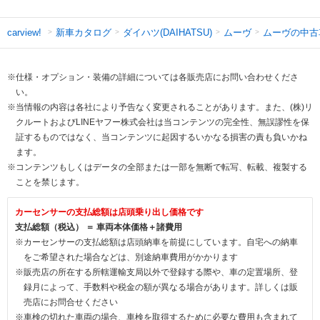
新車カタログ
ダイハツ(DAIHATSU)
ムーヴ
ムーヴの中古
carview!
※仕様・オプション・装備の詳細については各販売店にお問い合わせくださ
い。
※当情報の内容は各社により予告なく変更されることがあります。また、(株)リ
クルートおよびLINEヤフー株式会社は当コンテンツの完全性、無誤謬性を保
証するものではなく、当コンテンツに起因するいかなる損害の責も負いかね
ます。
※コンテンツもしくはデータの全部または一部を無断で転写、転載、複製する
ことを禁じます。
カーセンサーの支払総額は店頭乗り出し価格です
支払総額（税込） ＝ 車両本体価格＋諸費用
※カーセンサーの支払総額は店頭納車を前提にしています。自宅への納車
をご希望された場合などは、別途納車費用がかかります
※販売店の所在する所轄運輸支局以外で登録する際や、車の定置場所、登
録月によって、手数料や税金の額が異なる場合があります。詳しくは販
売店にお問合せください
※車検の切れた車両の場合、車検を取得するために必要な費用も含まれて