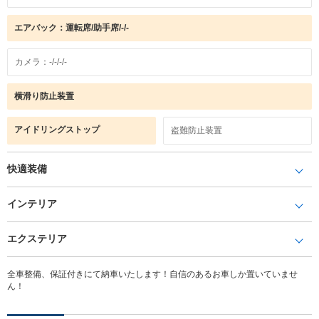
エアバック：運転席/助手席/-/-
カメラ：-/-/-/-
横滑り防止装置
アイドリングストップ
盗難防止装置
快適装備
インテリア
エクステリア
全車整備、保証付きにて納車いたします！自信のあるお車しか置いていませ
ん！