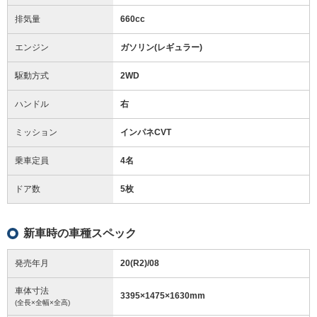
排気量
660cc
エンジン
ガソリン(レギュラー)
駆動方式
2WD
ハンドル
右
ミッション
インパネCVT
乗車定員
4名
ドア数
5枚
新車時の車種スペック
発売年月
20(R2)/08
車体寸法
3395
×
1475
×
1630
mm
(全長×全幅×全高)