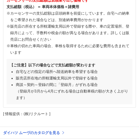
カーセンサーの支払総額は店頭乗り出し価格です
支払総額（税込） ＝ 車両本体価格＋諸費用
※カーセンサーの支払総額は店頭納車を前提にしています。自宅への納車
をご希望された場合などは、別途納車費用がかかります
※販売店の所在する所轄運輸支局以外で登録する際や、車の定置場所、登
録月によって、手数料や税金の額が異なる場合があります。詳しくは販
売店にお問合せください
※車検の切れた車両の場合、車検を取得するために必要な費用も含まれて
います
【ご注意】以下の場合などで支払総額が変わります
自宅などの指定の場所へ陸送納車を希望する場合
販売店所在地の所轄運輸支局以外で登録する場合
商談～契約～登録の間に「登録月」がずれる場合
（登録月が3月から4月にずれる場合は自動車税の額が大きく上がり
ます）
[ 情報提供：(株)リクルート ]
ダイハツ ムーヴのカタログを見る