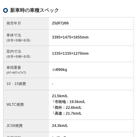
新車時の車種スペック
発売年月
25(R7)/06
車体寸法
3395
×
1475
×
1655
mm
(全長×全幅×全高)
室内寸法
1335
×
1335
×
1270
mm
(全長×全幅×全高)
車両重量
-/-/890
kg
(AT×MT×CVT)
10・15燃費
-
21.5km/L
└市街地：19.5km/L
WLTC燃費
└郊外：22.6km/L
└高速：21.7km/L
JC08燃費
24.3km/L