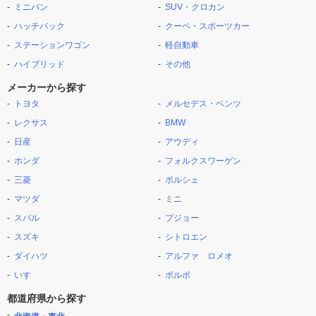
ミニバン
SUV・クロカン
ハッチバック
クーペ・スポーツカー
ステーションワゴン
軽自動車
ハイブリッド
その他
メーカーから探す
トヨタ
メルセデス・ベンツ
レクサス
BMW
日産
アウディ
ホンダ
フォルクスワーゲン
三菱
ポルシェ
マツダ
ミニ
スバル
プジョー
スズキ
シトロエン
ダイハツ
アルファ ロメオ
いすゞ
ボルボ
都道府県から探す