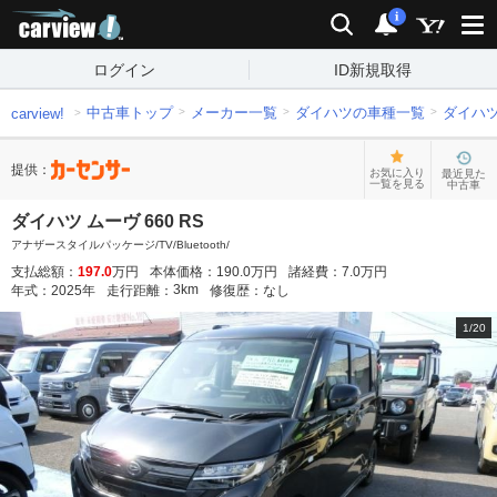
carview!
検索
通知
i
ログイン
ID新規取得
中古車トップ
メーカー一覧
ダイハツの車種一覧
ダイハ
carview!
提供：
お気に入り
最近見た
一覧を見る
中古車
ダイハツ ムーヴ 660 RS
アナザースタイルパッケージ/TV/Bluetooth/
支払総額：
197.0
万円
本体価格：
190.0
万円
諸経費：
7.0
万円
3
km
年式：
2025
年
走行距離：
修復歴：
なし
1
/
20