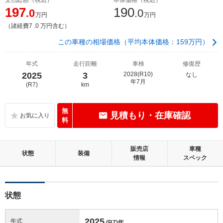
197
190
.0
.0
万円
万円
（諸経費7 .0 万円含む）
この車種の相場価格（平均本体価格：159万円）
年式
走行距離
車検
修復歴
2025
3
2028(R10)
なし
年7月
(R7)
km
無
見積もり・在庫確認
料
販売店
車種
状態
装備
情報
スペック
状態
2025
年式
(R7)
年