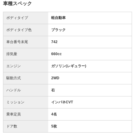
車種スペック
ボディタイプ
軽自動車
ボディタイプ色
ブラック
車台番号末尾
742
排気量
660cc
エンジン
ガソリン(レギュラー)
駆動方式
2WD
ハンドル
右
ミッション
インパネCVT
乗車定員
4名
ドア数
5枚