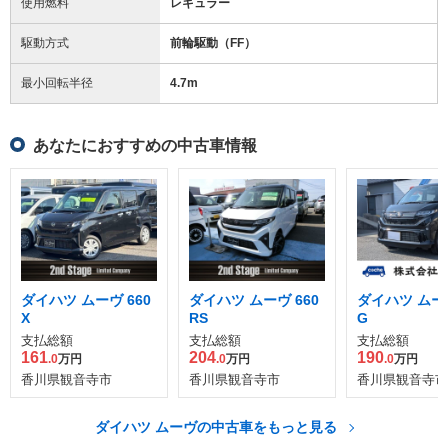
使用燃料
レギュラー
駆動方式
前輪駆動（FF）
最小回転半径
4.7
m
あなたにおすすめの中古車情報
ダイハツ ムーヴ 660
ダイハツ ムーヴ 660
ダイハツ ムーヴ
X
RS
G
支払総額
支払総額
支払総額
161
204
190
.0
万円
.0
万円
.0
万円
香川県観音寺市
香川県観音寺市
香川県観音寺市
ダイハツ ムーヴの中古車をもっと見る