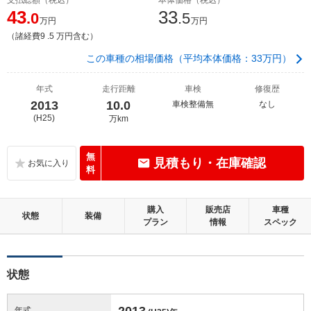
43
33
.0
.5
万円
万円
（諸経費9 .5 万円含む）
この車種の相場価格（平均本体価格：33万円）
年式
走行距離
車検
修復歴
2013
10.0
車検整備無
なし
(H25)
万km
無
見積もり・在庫確認
料
購入
販売店
車種
状態
装備
プラン
情報
スペック
状態
2013
年式