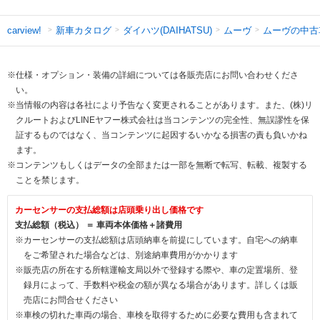
新車カタログ
ダイハツ(DAIHATSU)
ムーヴ
ムーヴの中古
carview!
※仕様・オプション・装備の詳細については各販売店にお問い合わせくださ
い。
※当情報の内容は各社により予告なく変更されることがあります。また、(株)リ
クルートおよびLINEヤフー株式会社は当コンテンツの完全性、無誤謬性を保
証するものではなく、当コンテンツに起因するいかなる損害の責も負いかね
ます。
※コンテンツもしくはデータの全部または一部を無断で転写、転載、複製する
ことを禁じます。
カーセンサーの支払総額は店頭乗り出し価格です
支払総額（税込） ＝ 車両本体価格＋諸費用
※カーセンサーの支払総額は店頭納車を前提にしています。自宅への納車
をご希望された場合などは、別途納車費用がかかります
※販売店の所在する所轄運輸支局以外で登録する際や、車の定置場所、登
録月によって、手数料や税金の額が異なる場合があります。詳しくは販
売店にお問合せください
※車検の切れた車両の場合、車検を取得するために必要な費用も含まれて