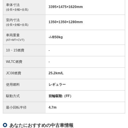
車体寸法
3395
×
1475
×
1620
mm
(全長×全幅×全高)
室内寸法
1350
×
1350
×
1280
mm
(全長×全幅×全高)
車両重量
-/-/850
kg
(AT×MT×CVT)
10・15燃費
-
WLTC燃費
-
JC08燃費
25.2km/L
使用燃料
レギュラー
駆動方式
前輪駆動（FF）
最小回転半径
4.7
m
あなたにおすすめの中古車情報