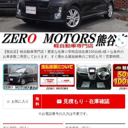
【熊谷店】軽自動車専門店！豊富な在庫☆常時店頭在庫150台程♪様々な条件の
お車多数ご用意しております。すぐ乗れる最短納車のご対応も可！営業時間も
遅くまで営業しております！...
無
見積もり・在庫確認
料
※お電話番号の入力は不要です。
支払総額（税込）
本体価格（税込）