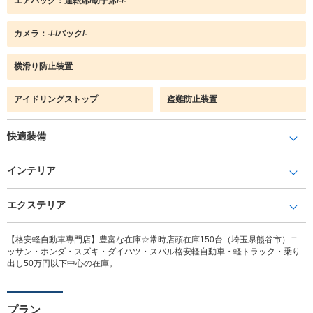
エアバック：運転席/助手席/-/-
カメラ：-/-/バック/-
横滑り防止装置
アイドリングストップ
盗難防止装置
快適装備
インテリア
エクステリア
【格安軽自動車専門店】豊富な在庫☆常時店頭在庫150台（埼玉県熊谷市）ニ
ッサン・ホンダ・スズキ・ダイハツ・スバル格安軽自動車・軽トラック・乗り
出し50万円以下中心の在庫。
プラン