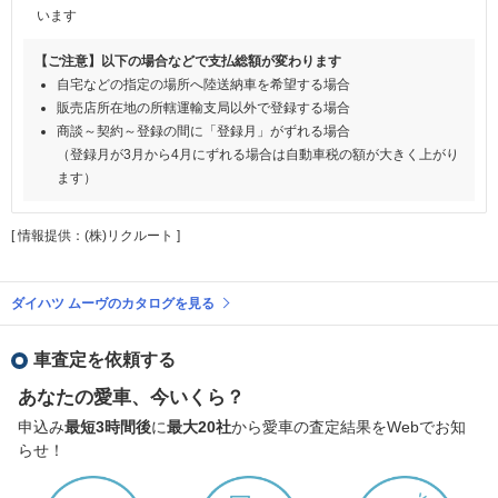
います
【ご注意】以下の場合などで支払総額が変わります
自宅などの指定の場所へ陸送納車を希望する場合
販売店所在地の所轄運輸支局以外で登録する場合
商談～契約～登録の間に「登録月」がずれる場合
（登録月が3月から4月にずれる場合は自動車税の額が大きく上がり
ます）
[ 情報提供：(株)リクルート ]
ダイハツ ムーヴのカタログを見る
車査定を依頼する
あなたの愛車、今いくら？
申込み
最短3時間後
に
最大20社
から愛車の査定結果をWebでお知
らせ！