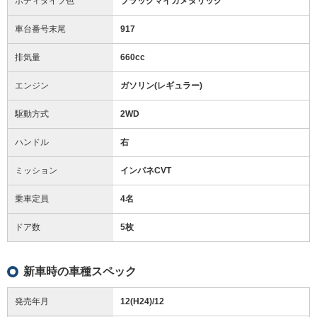
ボディタイプ色
ブラックマイカメタリック
車台番号末尾
917
排気量
660cc
エンジン
ガソリン(レギュラー)
駆動方式
2WD
ハンドル
右
ミッション
インパネCVT
乗車定員
4名
ドア数
5枚
新車時の車種スペック
発売年月
12(H24)/12