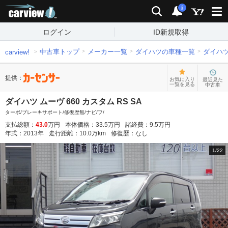
carview!
検索
通知
i
ログイン
ID新規取得
中古車トップ
メーカー一覧
ダイハツの車種一覧
ダイハ
carview!
提供：
お気に入り
最近見た
一覧を見る
中古車
ダイハツ ムーヴ 660 カスタム RS SA
ターボ/ブレーキサポート/修復歴無/ナビ/フ/
支払総額：
43.0
万円
本体価格：
33.5
万円
諸経費：
9.5
万円
年式：
2013
年
走行距離：
10.0
万km
修復歴：
なし
1
/
22