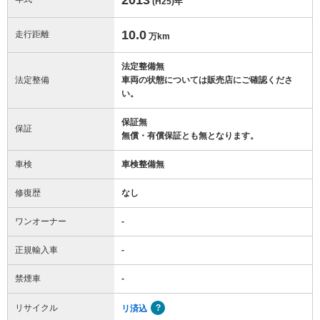
(H25)
年
10.0
走行距離
万km
法定整備無
法定整備
車両の状態については販売店にご確認くださ
い。
保証無
保証
無償・有償保証とも無となります。
車検
車検整備無
修復歴
なし
ワンオーナー
-
正規輸入車
-
禁煙車
-
リサイクル
リ済込