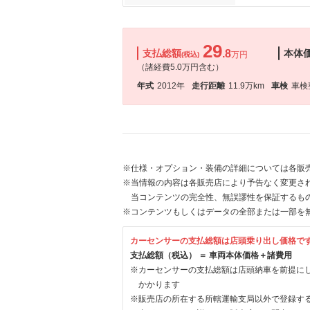
29
支払総額
.8
本体
万円
(税込)
（諸経費5.0万円含む）
年式
2012年
走行距離
11.9万km
車検
車検
※仕様・オプション・装備の詳細については各販
※当情報の内容は各販売店により予告なく変更され
当コンテンツの完全性、無誤謬性を保証するも
※コンテンツもしくはデータの全部または一部を
カーセンサーの支払総額は店頭乗り出し価格で
支払総額（税込） ＝ 車両本体価格＋諸費用
※カーセンサーの支払総額は店頭納車を前提に
かかります
※販売店の所在する所轄運輸支局以外で登録す