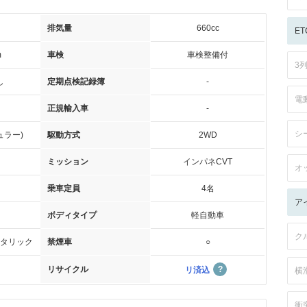
排気量
660cc
ET
m
車検
車検整備付
3
し
定期点検記録簿
-
電
正規輸入車
-
シ
ュラー)
駆動方式
2WD
ミッション
インパネCVT
オ
乗車定員
4名
ア
ボディタイプ
軽自動車
ク
タリック
禁煙車
○
リサイクル
リ済込
横
衝