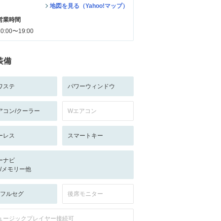
地図を見る（Yahoo!マップ）
営業時間
10:00〜19:00
装備
ワステ
パワーウィンドウ
アコン/クーラー
Wエアコン
ーレス
スマートキー
ーナビ
-/-/メモリー他
V:フルセグ
後席モニター
ュージックプレイヤー接続可