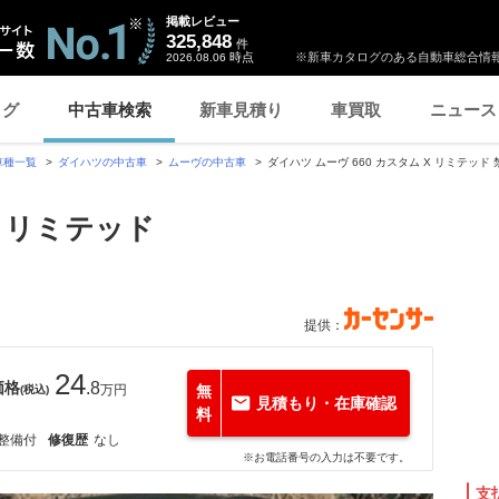
掲載レビュー
325,848
件
時点
※新車カタログのある自動車総合情報
2026.08.06
ログ
中古車検索
新車見積り
車買取
ニュース
車種一覧
ダイハツの中古車
ムーヴの中古車
ダイハツ ムーヴ 660 カスタム X リミテッド 
X リミテッド
提供：
24
価格
.8
万円
無
(税込)
見積もり・在庫確認
料
整備付
修復歴
なし
※お電話番号の入力は不要です。
支