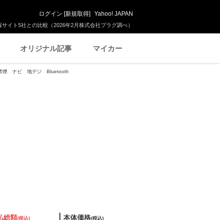
ログイン
[
新規取得
]
Yahoo! JAPAN
サイト5社との比較（2026年2月株式会社プラグ調べ）
オリジナル記事
マイカー
禁煙 ナビ 地デジ Bluetooth
払総額
本体価格
(税込)
(税込)