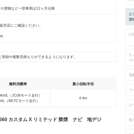
付※貨物など一部車両は12ヶ月点検
エ
運転
販売店にご確認ください。
L
km
カ
に登録や複数見積もりができるようになります。
-/-/-
電
燃料消費率
最小回転半径
フ
.0km/L（JC08モード走行）
4.4m
km/L（WLTCモード走行）
ロ
660 カスタム X リミテッド 禁煙 ナビ 地デジ
寒