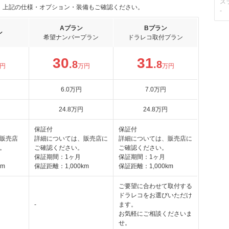
ス
。上記の仕様・オプション・装備もご確認ください。
-
Aプラン
Bプラン
ン
希望ナンバープラン
ドラレコ取付プラン
30
31
.8
.8
円
万円
万円
6
.0
万円
7
.0
万円
24
.8
万円
24
.8
万円
保証付
保証付
販売店
詳細については、販売店に
詳細については、販売店に
。
ご確認ください。
ご確認ください。
保証期間：1ヶ月
保証期間：1ヶ月
km
保証距離：1,000km
保証距離：1,000km
ご要望に合わせて取付する
ドラレコをお選びいただけ
-
ます。
お気軽にご相談くださいま
せ。