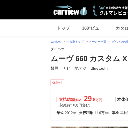
トップ
360°ビュー
カタ
carview!
中古車トップ
メーカー一覧
ダイハツの
ダイハツ
ムーヴ 660 カスタム 
禁煙 ナビ 地デジ Bluetooth
保証付
29
支払総額
.8
本体
万円
(税込)
（諸経費5.0万円含む）
年式
2012年
走行距離
11.9万km
車検
車検