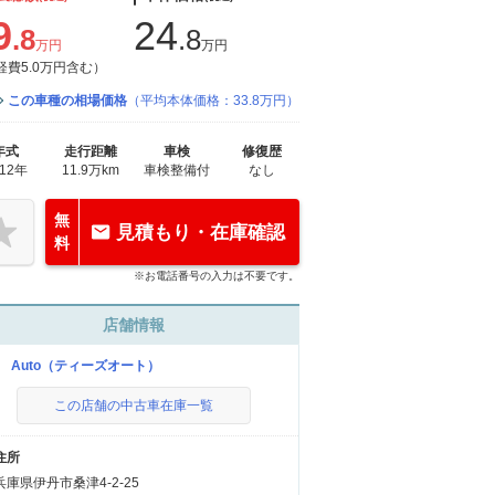
9
24
.8
.8
万円
万円
経費5.0万円含む）
この車種の相場価格
（平均本体価格：33.8万円）
年式
走行距離
車検
修復歴
012年
11.9万km
車検整備付
なし
無
見積もり・在庫確認
料
※お電話番号の入力は不要です。
店舗情報
’z Auto（ティーズオート）
この店舗の中古車在庫一覧
住所
兵庫県伊丹市桑津4-2-25