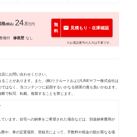
24
価格
.8
万円
無
(税込)
見積もり・在庫確認
料
整備付
修復歴
なし
※お電話番号の入力は不要です。
売店にお問い合わせください。
ることがあります。また、(株)リクルートおよびLINEヤフー株式会社は
のではなく、当コンテンツに起因するいかなる損害の責も負いかねます。
無断で転写、転載、複製することを禁じます。
す
しています。自宅への納車をご希望された場合などは、別途納車費用が
る際や、車の定置場所、登録月によって、手数料や税金の額が異なる場