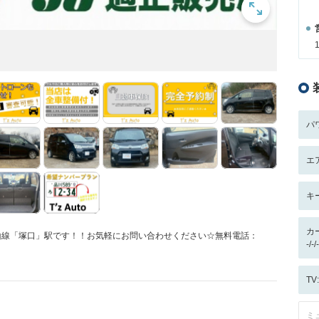
パ
エ
キ
カ
R福知山線「塚口」駅です！！お気軽にお問い合わせください☆無料電話：
-/
T
ミ