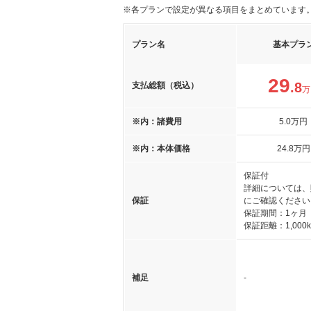
※各プランで設定が異なる項目をまとめています
プラン名
基本プラ
29
.8
支払総額（税込）
万
※内：諸費用
5
.0
万円
※内：本体価格
24
.8
万円
保証付
詳細については、
保証
にご確認ください
保証期間：1ヶ月
保証距離：1,000
補足
-