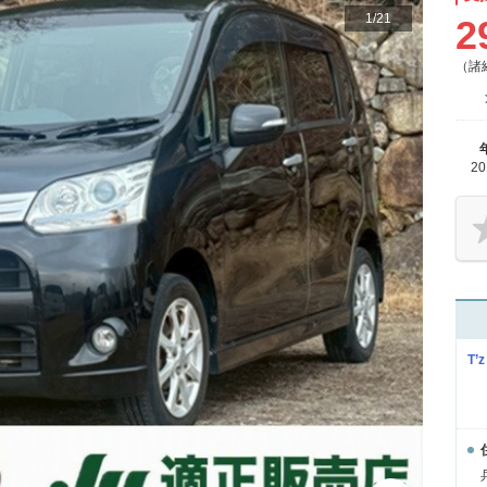
1
/
21
2
（諸
2
T