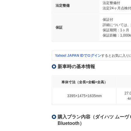
法定整備付
法定整備
法定24ヶ月点検
保証付
詳細については、
保証
保証期間：1ヶ月
保証距離：1,000
Yahoo! JAPAN IDでログイン
するとお気に入り
新車時の基本情報
車体寸法（全長×全幅×全高）
27
3395×1475×1635mm
-
購入プラン内容（ダイハツ ムーヴ 
Bluetooth）