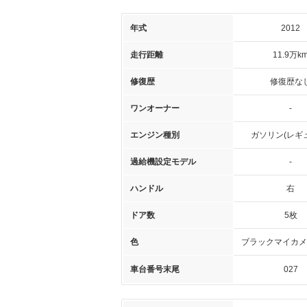
年式
2012
走行距離
11.9万k
修復歴
修復歴な
ワンオーナー
-
エンジン種別
ガソリン(レギ
過給機設定モデル
-
ハンドル
右
ドア数
5枚
色
ブラックマイカメ
車台番号末尾
027