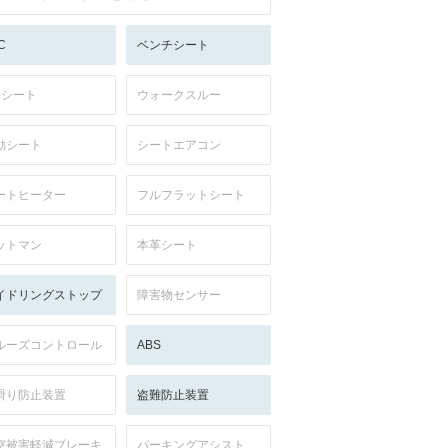
C
ベンチシート
列シート
ウォークスルー
動シート
シートエアコン
ートヒーター
フルフラットシート
ットマン
本革シート
イドリングストップ
障害物センサー
ルーズコントロール
ABS
滑り防止装置
盗難防止装置
突被害軽減ブレーキ
パーキングアシスト