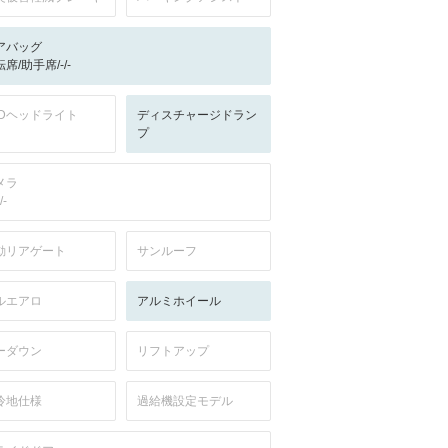
アバッグ
席/助手席/-/-
EDヘッドライト
ディスチャージドラン
プ
メラ
/-
動リアゲート
サンルーフ
ルエアロ
アルミホイール
ーダウン
リフトアップ
冷地仕様
過給機設定モデル