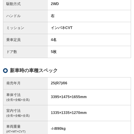
駆動方式
2WD
ハンドル
右
ミッション
インパネCVT
乗車定員
4名
ドア数
5枚
新車時の車種スペック
発売年月
25(R7)/06
車体寸法
3395
×
1475
×
1655
mm
(全長×全幅×全高)
室内寸法
1335
×
1335
×
1270
mm
(全長×全幅×全高)
車両重量
-/-/890
kg
(AT×MT×CVT)