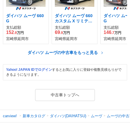
ダイハツ ムーヴ 660
ダイハツ ムーヴ 660
ダイハツ ムーヴ
G
カスタム X リミテッ
G
ド SAIII
支払総額
支払総額
支払総額
152
69
146
.9
万円
.9
万円
.7
万円
宮崎県延岡市
宮崎県延岡市
宮崎県延岡市
ダイハツ ムーヴの中古車をもっと見る
Yahoo! JAPAN IDでログイン
するとお気に入りに登録や複数見積もりがで
きるようになります。
中古車トップへ
新車カタログ
ダイハツ(DAIHATSU)
ムーヴ
ムーヴの中古
carview!