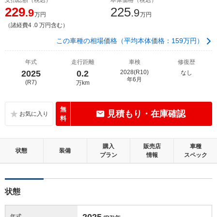
229
225
.9
.9
万円
万円
（諸経費4 .0 万円含む）
この車種の相場価格（平均本体価格：159万円）
年式
走行距離
車検
修復歴
2025
0.2
2028(R10)
なし
年6月
(R7)
万km
無
見積もり・在庫確認
料
購入
販売店
車種
状態
装備
プラン
情報
スペック
状態
2025
年式