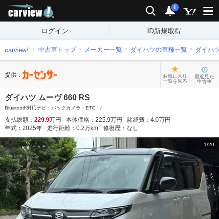
carview!
検索
通知
i
ログイン
ID新規取得
中古車トップ
メーカー一覧
ダイハツの車種一覧
ダイハ
carview!
提供：
お気に入り
最近見た
一覧を見る
中古車
ダイハツ ムーヴ 660 RS
Bluetooth対応ナビ・バックカメラ・ETC・/
支払総額：
229.9
万円
本体価格：
225.9
万円
諸経費：
4.0
万円
年式：
2025
年
走行距離：
0.2
万km
修復歴：
なし
1
/
20