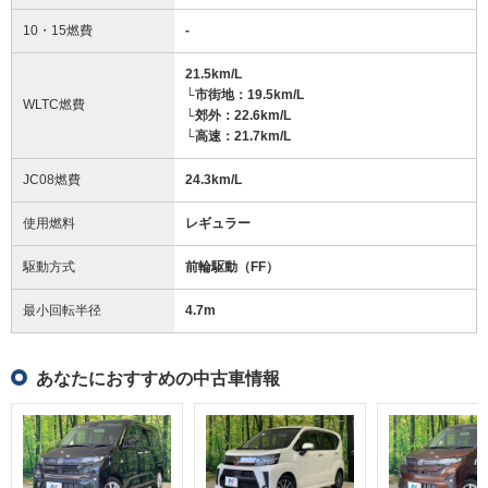
10・15燃費
-
21.5km/L
└市街地：19.5km/L
WLTC燃費
└郊外：22.6km/L
└高速：21.7km/L
JC08燃費
24.3km/L
使用燃料
レギュラー
駆動方式
前輪駆動（FF）
最小回転半径
4.7
m
あなたにおすすめの中古車情報