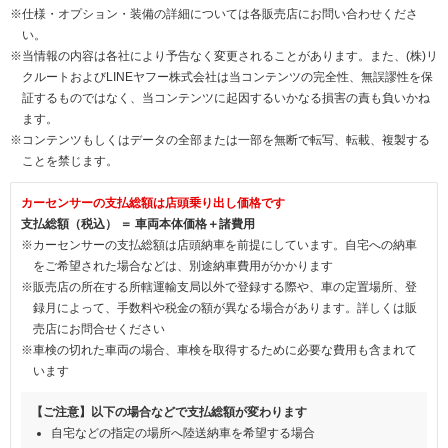
※仕様・オプション・装備の詳細については各販売店にお問い合わせくださ
い。
※当情報の内容は各社により予告なく変更されることがあります。また、(株)リ
クルートおよびLINEヤフー株式会社は当コンテンツの完全性、無誤謬性を保
証するものではなく、当コンテンツに起因するいかなる損害の責も負いかね
ます。
※コンテンツもしくはデータの全部または一部を無断で転写、転載、複製する
ことを禁じます。
カーセンサーの支払総額は店頭乗り出し価格です
支払総額（税込） ＝ 車両本体価格＋諸費用
※カーセンサーの支払総額は店頭納車を前提にしています。自宅への納車
をご希望された場合などは、別途納車費用がかかります
※販売店の所在する所轄運輸支局以外で登録する際や、車の定置場所、登
録月によって、手数料や税金の額が異なる場合があります。詳しくは販
売店にお問合せください
※車検の切れた車両の場合、車検を取得するために必要な費用も含まれて
います
【ご注意】以下の場合などで支払総額が変わります
自宅などの指定の場所へ陸送納車を希望する場合