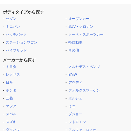
ボディタイプから探す
セダン
オープンカー
ミニバン
SUV・クロカン
ハッチバック
クーペ・スポーツカー
ステーションワゴン
軽自動車
ハイブリッド
その他
メーカーから探す
トヨタ
メルセデス・ベンツ
レクサス
BMW
日産
アウディ
ホンダ
フォルクスワーゲン
三菱
ポルシェ
マツダ
ミニ
スバル
プジョー
スズキ
シトロエン
ダイハツ
アルファ ロメオ