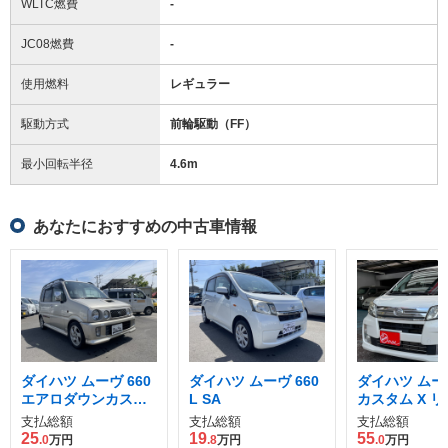
WLTC燃費
-
JC08燃費
-
使用燃料
レギュラー
駆動方式
前輪駆動（FF）
最小回転半径
4.6
m
あなたにおすすめの中古車情報
ダイハツ ムーヴ 660
ダイハツ ムーヴ 660
ダイハツ ムーヴ
エアロダウンカスタ
L SA
カスタム X 
ム
ド SA
支払総額
支払総額
支払総額
25
19
55
.0
万円
.8
万円
.0
万円