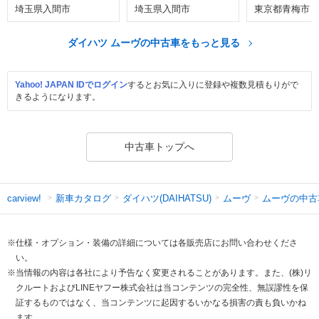
埼玉県入間市
埼玉県入間市
東京都青梅市
ダイハツ ムーヴの中古車をもっと見る
Yahoo! JAPAN IDでログイン
するとお気に入りに登録や複数見積もりがで
きるようになります。
中古車トップへ
新車カタログ
ダイハツ(DAIHATSU)
ムーヴ
ムーヴの中古
carview!
※仕様・オプション・装備の詳細については各販売店にお問い合わせくださ
い。
※当情報の内容は各社により予告なく変更されることがあります。また、(株)リ
クルートおよびLINEヤフー株式会社は当コンテンツの完全性、無誤謬性を保
証するものではなく、当コンテンツに起因するいかなる損害の責も負いかね
ます。