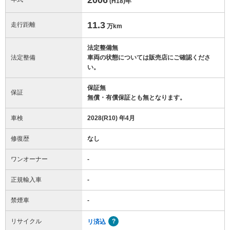
(H18)
年
11.3
走行距離
万km
法定整備無
法定整備
車両の状態については販売店にご確認くださ
い。
保証無
保証
無償・有償保証とも無となります。
車検
2028(R10) 年4月
修復歴
なし
ワンオーナー
-
正規輸入車
-
禁煙車
-
リサイクル
リ済込