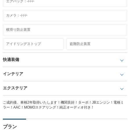
エアバック：-/-/-/-
カメラ：-/-/-/-
横滑り防止装置
アイドリングストップ
盗難防止装置
快適装備
インテリア
エクステリア
ご成約後、車検2年取得いたします！機関良好！ターボ！JBエンジン！電格ミ
ラー！AAC！MOMOステアリング！純正オーディオ付き！
プラン