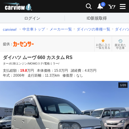
carview!
検索
通知
i
ログイン
ID新規取得
中古車トップ
メーカー一覧
ダイハツの車種一覧
ダイハ
carview!
提供：
お気に入り
最近見た
一覧を見る
中古車
ダイハツ ムーヴ 660 カスタム RS
ターボ/JBエンジン/MOMOステ/電格ミラー/
支払総額：
19.8
万円
本体価格：
15.0
万円
諸経費：
4.8
万円
年式：
2006
年
走行距離：
11.3
万km
修復歴：
なし
1
/
20