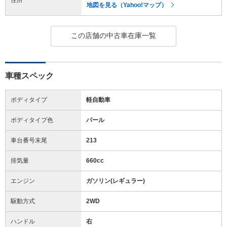
地図を見る（Yahoo!マップ）
この店舗の中古車在庫一覧
車種スペック
ボディタイプ
軽自動車
ボディタイプ色
パール
車台番号末尾
213
排気量
660cc
エンジン
ガソリン(レギュラー)
駆動方式
2WD
ハンドル
右