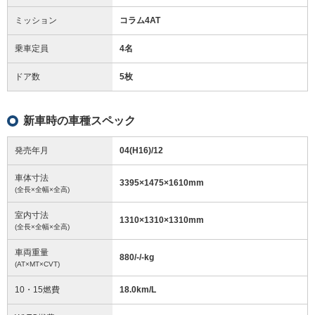
ミッション
コラム4AT
乗車定員
4名
ドア数
5枚
新車時の車種スペック
発売年月
04(H16)/12
車体寸法
3395
×
1475
×
1610
mm
(全長×全幅×全高)
室内寸法
1310
×
1310
×
1310
mm
(全長×全幅×全高)
車両重量
880/-/-
kg
(AT×MT×CVT)
10・15燃費
18.0km/L