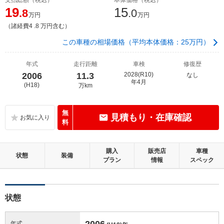
19
15
.8
.0
万円
万円
（諸経費4 .8 万円含む）
この車種の相場価格（平均本体価格：25万円）
年式
走行距離
車検
修復歴
2006
11.3
2028(R10)
なし
年4月
(H18)
万km
無
見積もり・在庫確認
料
購入
販売店
車種
状態
装備
プラン
情報
スペック
状態
2006
年式