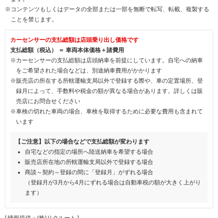
※コンテンツもしくはデータの全部または一部を無断で転写、転載、複製する
ことを禁じます。
カーセンサーの支払総額は店頭乗り出し価格です
支払総額（税込） ＝ 車両本体価格＋諸費用
※カーセンサーの支払総額は店頭納車を前提にしています。自宅への納車
をご希望された場合などは、別途納車費用がかかります
※販売店の所在する所轄運輸支局以外で登録する際や、車の定置場所、登
録月によって、手数料や税金の額が異なる場合があります。詳しくは販
売店にお問合せください
※車検の切れた車両の場合、車検を取得するために必要な費用も含まれて
います
【ご注意】以下の場合などで支払総額が変わります
自宅などの指定の場所へ陸送納車を希望する場合
販売店所在地の所轄運輸支局以外で登録する場合
商談～契約～登録の間に「登録月」がずれる場合
（登録月が3月から4月にずれる場合は自動車税の額が大きく上がり
ます）
[ 情報提供：(株)リクルート ]