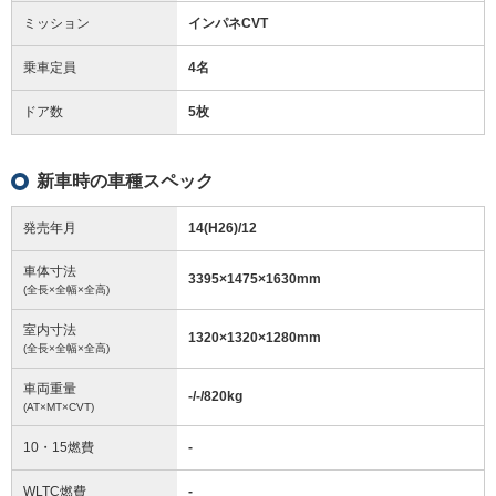
ミッション
インパネCVT
乗車定員
4名
ドア数
5枚
新車時の車種スペック
発売年月
14(H26)/12
車体寸法
3395
×
1475
×
1630
mm
(全長×全幅×全高)
室内寸法
1320
×
1320
×
1280
mm
(全長×全幅×全高)
車両重量
-/-/820
kg
(AT×MT×CVT)
10・15燃費
-
WLTC燃費
-