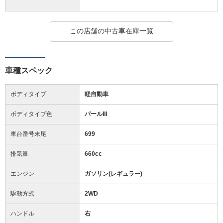
この店舗の中古車在庫一覧
車種スペック
ボディタイプ
軽自動車
ボディタイプ色
パールIII
車台番号末尾
699
排気量
660cc
エンジン
ガソリン(レギュラー)
駆動方式
2WD
ハンドル
右