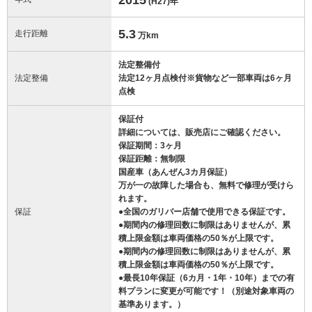
(H27)
年
5.3
走行距離
万km
法定整備付
法定整備
法定12ヶ月点検付※貨物など一部車両は6ヶ月
点検
保証付
詳細については、販売店にご確認ください。
保証期間：3ヶ月
保証距離：無制限
国産車（あんぜん3カ月保証）
万が一の故障した場合も、無料で修理が受けら
れます。
保証
●全国のガリバー店舗で使用できる保証です。
●期間内の修理回数に制限はありませんが、累
積上限金額は車両価格の50％が上限です。
●期間内の修理回数に制限はありませんが、累
積上限金額は車両価格の50％が上限です。
●最長10年保証（6カ月・1年・10年）までの有
料プランに変更が可能です！（別途対象車両の
基準あります。）