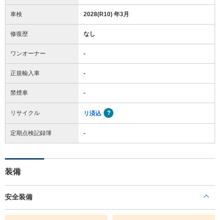
車検
2028(R10) 年3月
修復歴
なし
ワンオーナー
-
正規輸入車
-
禁煙車
-
リサイクル
リ済込
定期点検記録簿
-
装備
安全装備