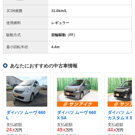
JC08燃費
31.0km/L
使用燃料
レギュラー
駆動方式
前輪駆動（FF）
最小回転半径
4.4
m
あなたにおすすめの中古車情報
ダイハツ ムーヴ 660
ダイハツ ムーヴ 660
ダイハツ ムーヴ
L
X SA
カスタム X S
支払総額
支払総額
支払総額
24
49
44
.9
万円
.8
万円
.8
万円