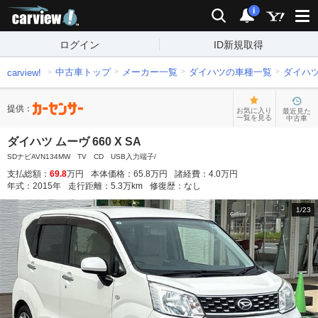
carview!
検索
通知
i
ログイン
ID新規取得
中古車トップ
メーカー一覧
ダイハツの車種一覧
ダイハ
carview!
提供：
お気に入り
最近見た
一覧を見る
中古車
ダイハツ ムーヴ 660 X SA
SDナビAVN134MW TV CD USB入力端子/
支払総額：
69.8
万円
本体価格：
65.8
万円
諸経費：
4.0
万円
年式：
2015
年
走行距離：
5.3
万km
修復歴：
なし
1
/
23