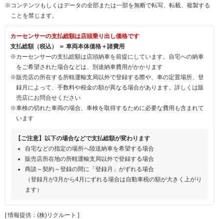
※コンテンツもしくはデータの全部または一部を無断で転写、転載、複製する
ことを禁じます。
カーセンサーの支払総額は店頭乗り出し価格です
支払総額（税込） ＝ 車両本体価格＋諸費用
※カーセンサーの支払総額は店頭納車を前提にしています。自宅への納車
をご希望された場合などは、別途納車費用がかかります
※販売店の所在する所轄運輸支局以外で登録する際や、車の定置場所、登
録月によって、手数料や税金の額が異なる場合があります。詳しくは販
売店にお問合せください
※車検の切れた車両の場合、車検を取得するために必要な費用も含まれて
います
【ご注意】以下の場合などで支払総額が変わります
自宅などの指定の場所へ陸送納車を希望する場合
販売店所在地の所轄運輸支局以外で登録する場合
商談～契約～登録の間に「登録月」がずれる場合
（登録月が3月から4月にずれる場合は自動車税の額が大きく上がり
ます）
[ 情報提供：(株)リクルート ]