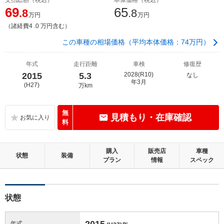
69
65
.8
.8
万円
万円
（諸経費4 .0 万円含む）
この車種の相場価格（平均本体価格：74万円）
年式
走行距離
車検
修復歴
2015
5.3
2028(R10)
なし
年3月
(H27)
万km
無
見積もり・在庫確認
料
購入
販売店
車種
状態
装備
プラン
情報
スペック
状態
2015
年式