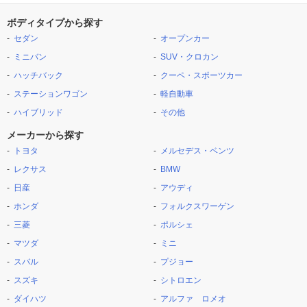
ボディタイプから探す
セダン
オープンカー
ミニバン
SUV・クロカン
ハッチバック
クーペ・スポーツカー
ステーションワゴン
軽自動車
ハイブリッド
その他
メーカーから探す
トヨタ
メルセデス・ベンツ
レクサス
BMW
日産
アウディ
ホンダ
フォルクスワーゲン
三菱
ポルシェ
マツダ
ミニ
スバル
プジョー
スズキ
シトロエン
ダイハツ
アルファ ロメオ