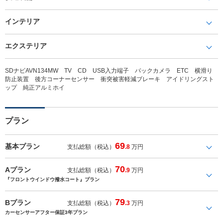
インテリア
エクステリア
SDナビAVN134MW TV CD USB入力端子 バックカメラ ETC 横滑り
防止装置 後方コーナーセンサー 衝突被害軽減ブレーキ アイドリングスト
ップ 純正アルミホイ
プラン
69
基本プラン
支払総額（税込）
.8
万円
70
Aプラン
支払総額（税込）
.9
万円
『フロントウインドウ撥水コート』プラン
79
Bプラン
支払総額（税込）
.3
万円
カーセンサーアフター保証3年プラン