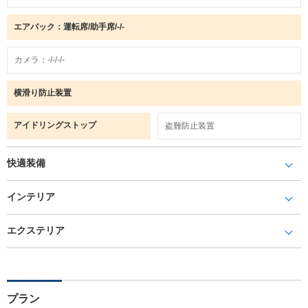
エアバック：運転席/助手席/-/-
カメラ：-/-/-/-
横滑り防止装置
アイドリングストップ
盗難防止装置
快適装備
インテリア
エクステリア
プラン