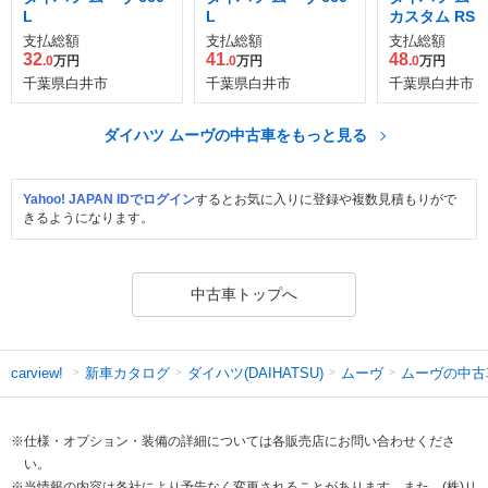
L
L
カスタム RS
支払総額
支払総額
支払総額
32
41
48
.0
万円
.0
万円
.0
万円
千葉県白井市
千葉県白井市
千葉県白井市
ダイハツ ムーヴの中古車をもっと見る
Yahoo! JAPAN IDでログイン
するとお気に入りに登録や複数見積もりがで
きるようになります。
中古車トップへ
新車カタログ
ダイハツ(DAIHATSU)
ムーヴ
ムーヴの中古
carview!
※仕様・オプション・装備の詳細については各販売店にお問い合わせくださ
い。
※当情報の内容は各社により予告なく変更されることがあります。また、(株)リ