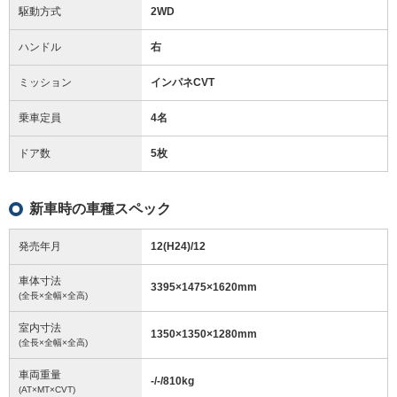
駆動方式
2WD
ハンドル
右
ミッション
インパネCVT
乗車定員
4名
ドア数
5枚
新車時の車種スペック
発売年月
12(H24)/12
車体寸法
3395
×
1475
×
1620
mm
(全長×全幅×全高)
室内寸法
1350
×
1350
×
1280
mm
(全長×全幅×全高)
車両重量
-/-/810
kg
(AT×MT×CVT)