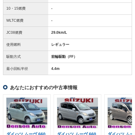
10・15燃費
-
WLTC燃費
-
JC08燃費
29.0km/L
使用燃料
レギュラー
駆動方式
前輪駆動（FF）
最小回転半径
4.4
m
あなたにおすすめの中古車情報
ダイハツ ムーヴ 660
ダイハツ ムーヴ 660
ダイハツ ムーヴ