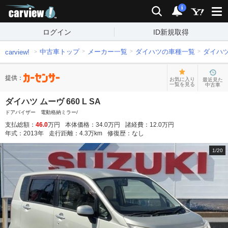
carview!
検索
通知
i
ログイン
ID新規取得
中古車トップ
メーカー一覧
ダイハツの車種一覧
ダイハ
carview!
提供：
お気に入り
最近見た
一覧を見る
中古車
ダイハツ ムーヴ 660 L SA
ドアバイザー 電動格納ミラー/
支払総額：
46.0
万円
本体価格：
34.0
万円
諸経費：
12.0
万円
年式：
2013
年
走行距離：
4.3
万km
修復歴：
なし
1
/
20