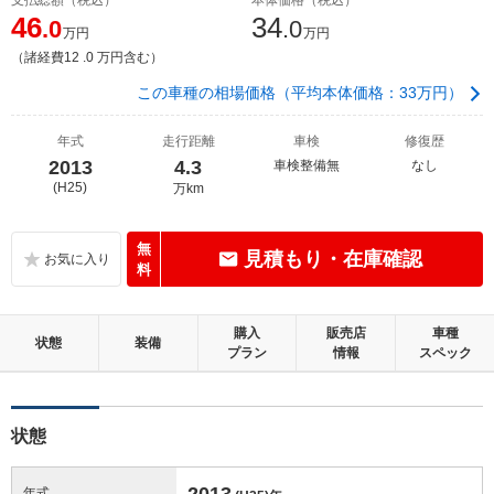
46
34
.0
.0
万円
万円
（諸経費12 .0 万円含む）
この車種の相場価格（平均本体価格：33万円）
年式
走行距離
車検
修復歴
2013
4.3
車検整備無
なし
(H25)
万km
無
見積もり・在庫確認
料
購入
販売店
車種
状態
装備
プラン
情報
スペック
状態
2013
年式