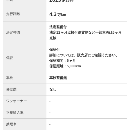
(H25)
年
4.3
走行距離
万km
法定整備付
法定整備
法定12ヶ月点検付※貨物など一部車両は6ヶ月
点検
保証付
詳細については、販売店にご確認ください。
保証
保証期間：6ヶ月
保証距離：5,000km
車検
車検整備無
修復歴
なし
ワンオーナー
-
正規輸入車
-
禁煙車
-