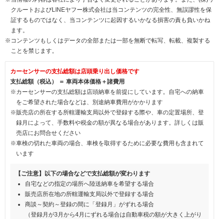
クルートおよびLINEヤフー株式会社は当コンテンツの完全性、無誤謬性を保
証するものではなく、当コンテンツに起因するいかなる損害の責も負いかね
ます。
※コンテンツもしくはデータの全部または一部を無断で転写、転載、複製する
ことを禁じます。
カーセンサーの支払総額は店頭乗り出し価格です
支払総額（税込） ＝ 車両本体価格＋諸費用
※カーセンサーの支払総額は店頭納車を前提にしています。自宅への納車
をご希望された場合などは、別途納車費用がかかります
※販売店の所在する所轄運輸支局以外で登録する際や、車の定置場所、登
録月によって、手数料や税金の額が異なる場合があります。詳しくは販
売店にお問合せください
※車検の切れた車両の場合、車検を取得するために必要な費用も含まれて
います
【ご注意】以下の場合などで支払総額が変わります
自宅などの指定の場所へ陸送納車を希望する場合
販売店所在地の所轄運輸支局以外で登録する場合
商談～契約～登録の間に「登録月」がずれる場合
（登録月が3月から4月にずれる場合は自動車税の額が大きく上がり