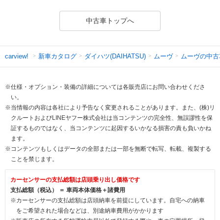
中古車トップへ
新車カタログ
ダイハツ(DAIHATSU)
ムーヴ
ムーヴの中古
carview!
※仕様・オプション・装備の詳細については各販売店にお問い合わせくださ
い。
※当情報の内容は各社により予告なく変更されることがあります。また、(株)リ
クルートおよびLINEヤフー株式会社は当コンテンツの完全性、無誤謬性を保
証するものではなく、当コンテンツに起因するいかなる損害の責も負いかね
ます。
※コンテンツもしくはデータの全部または一部を無断で転写、転載、複製する
ことを禁じます。
カーセンサーの支払総額は店頭乗り出し価格です
支払総額（税込） ＝ 車両本体価格＋諸費用
※カーセンサーの支払総額は店頭納車を前提にしています。自宅への納車
をご希望された場合などは、別途納車費用がかかります