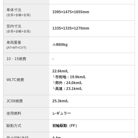
車体寸法
3395
×
1475
×
1655
mm
(全長×全幅×全高)
室内寸法
1335
×
1335
×
1270
mm
(全長×全幅×全高)
車両重量
-/-/860
kg
(AT×MT×CVT)
10・15燃費
-
22.6km/L
└市街地：19.9km/L
WLTC燃費
└郊外：24.0km/L
└高速：23.1km/L
JC08燃費
25.3km/L
使用燃料
レギュラー
駆動方式
前輪駆動（FF）
最小回転半径
4.4
m