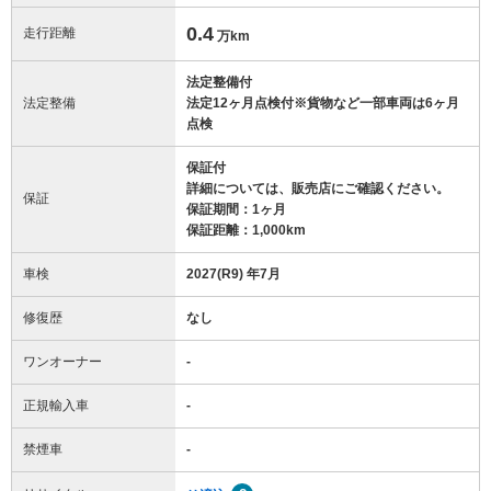
0.4
走行距離
万km
法定整備付
法定整備
法定12ヶ月点検付※貨物など一部車両は6ヶ月
点検
保証付
詳細については、販売店にご確認ください。
保証
保証期間：1ヶ月
保証距離：1,000km
車検
2027(R9) 年7月
修復歴
なし
ワンオーナー
-
正規輸入車
-
禁煙車
-