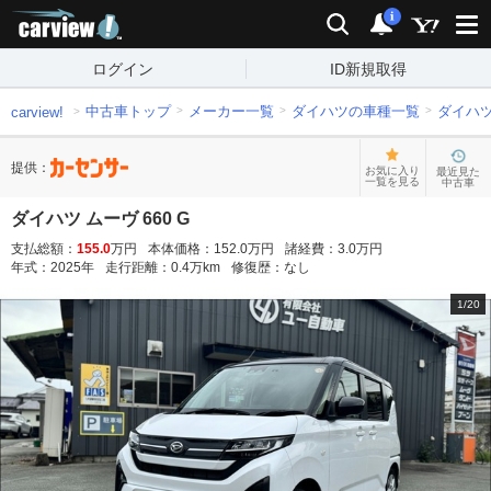
carview!
検索
通知
i
ログイン
ID新規取得
中古車トップ
メーカー一覧
ダイハツの車種一覧
ダイハ
carview!
提供：
お気に入り
最近見た
一覧を見る
中古車
ダイハツ ムーヴ 660 G
支払総額：
155.0
万円
本体価格：
152.0
万円
諸経費：
3.0
万円
年式：
2025
年
走行距離：
0.4
万km
修復歴：
なし
1
/
20