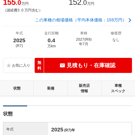
155
152
.0
.0
万円
万円
（諸経費3 .0 万円含む）
この車種の相場価格（平均本体価格：159万円）
年式
走行距離
車検
修復歴
2025
0.4
2027(R9)
なし
年7月
(R7)
万km
無
見積もり・在庫確認
料
販売店
車種
状態
装備
情報
スペック
状態
2025
年式
(R7)
年