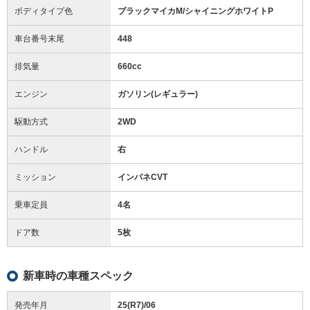
ボディタイプ色
ブラックマイカM/シャイニングホワイトP
車台番号末尾
448
排気量
660cc
エンジン
ガソリン(レギュラー)
駆動方式
2WD
ハンドル
右
ミッション
インパネCVT
乗車定員
4名
ドア数
5枚
新車時の車種スペック
発売年月
25(R7)/06