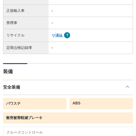
正規輸入車
-
禁煙車
-
リサイクル
リ済込
定期点検記録簿
-
装備
安全装備
ABS
パワステ
衝突被害軽減ブレーキ
クルーズコントロール