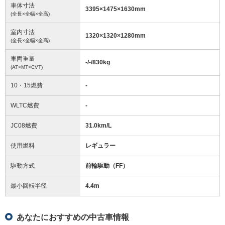
車体寸法
3395
×
1475
×
1630
mm
(全長×全幅×全高)
室内寸法
1320
×
1320
×
1280
mm
(全長×全幅×全高)
車両重量
-/-/830
kg
(AT×MT×CVT)
10・15燃費
-
WLTC燃費
-
JC08燃費
31.0km/L
使用燃料
レギュラー
駆動方式
前輪駆動（FF）
最小回転半径
4.4
m
あなたにおすすめの中古車情報