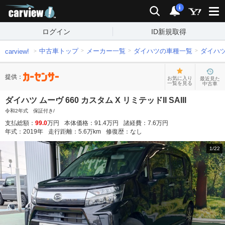
carview!
検索
通知
i
ログイン
ID新規取得
中古車トップ
メーカー一覧
ダイハツの車種一覧
ダイハ
carview!
提供：
お気に入り
最近見た
一覧を見る
中古車
ダイハツ ムーヴ 660 カスタム X リミテッドII SAIII
令和2年式 保証付き/
支払総額：
99.0
万円
本体価格：
91.4
万円
諸経費：
7.6
万円
年式：
2019
年
走行距離：
5.6
万km
修復歴：
なし
1
/
22