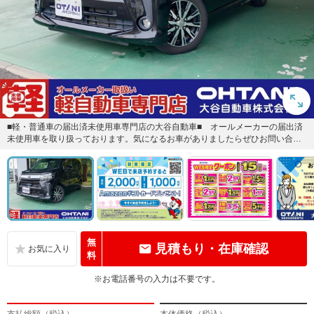
■軽・普通車の届出済未使用車専門店の大谷自動車■ オールメーカーの届出済
未使用車を取り扱っております。気になるお車がありましたらぜひお問い合わ
せください。お電話もお待ちし...
無
見積もり・在庫確認
料
※お電話番号の入力は不要です。
支払総額（税込）
本体価格（税込）