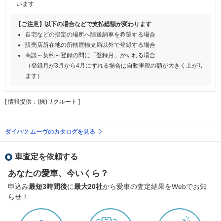
います
【ご注意】以下の場合などで支払総額が変わります
自宅などの指定の場所へ陸送納車を希望する場合
販売店所在地の所轄運輸支局以外で登録する場合
商談～契約～登録の間に「登録月」がずれる場合
（登録月が3月から4月にずれる場合は自動車税の額が大きく上がり
ます）
[ 情報提供：(株)リクルート ]
ダイハツ ムーヴのカタログを見る
車査定を依頼する
あなたの愛車、今いくら？
申込み
最短3時間後
に
最大20社
から愛車の査定結果をWebでお知
らせ！