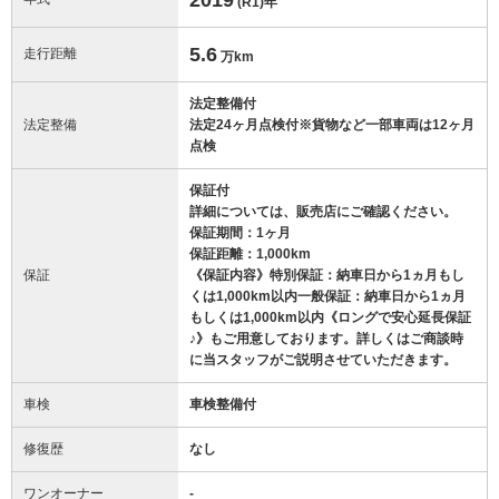
(R1)
年
5.6
走行距離
万km
法定整備付
法定整備
法定24ヶ月点検付※貨物など一部車両は12ヶ月
点検
保証付
詳細については、販売店にご確認ください。
保証期間：1ヶ月
保証距離：1,000km
保証
《保証内容》特別保証：納車日から1ヵ月もし
くは1,000km以内一般保証：納車日から1ヵ月
もしくは1,000km以内《ロングで安心延長保証
♪》もご用意しております。詳しくはご商談時
に当スタッフがご説明させていただきます。
車検
車検整備付
修復歴
なし
ワンオーナー
-