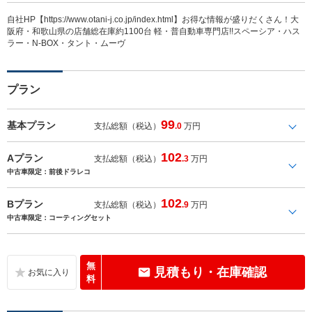
自社HP【https://www.otani-j.co.jp/index.html】お得な情報が盛りだくさん！大
阪府・和歌山県の店舗総在庫約1100台 軽・普自動車専門店!!スペーシア・ハス
ラー・N-BOX・タント・ムーヴ
プラン
99
基本プラン
支払総額（税込）
.0
万円
102
Aプラン
支払総額（税込）
.3
万円
中古車限定：前後ドラレコ
102
Bプラン
支払総額（税込）
.9
万円
中古車限定：コーティングセット
無
見積もり・在庫確認
料