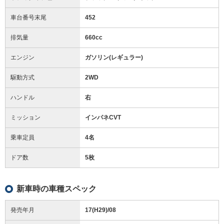
車台番号末尾
452
排気量
660cc
エンジン
ガソリン(レギュラー)
駆動方式
2WD
ハンドル
右
ミッション
インパネCVT
乗車定員
4名
ドア数
5枚
新車時の車種スペック
発売年月
17(H29)/08