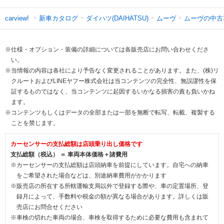
新車カタログ
ダイハツ(DAIHATSU)
ムーヴ
ムーヴの中古
carview!
※仕様・オプション・装備の詳細については各販売店にお問い合わせくださ
い。
※当情報の内容は各社により予告なく変更されることがあります。また、(株)リ
クルートおよびLINEヤフー株式会社は当コンテンツの完全性、無誤謬性を保
証するものではなく、当コンテンツに起因するいかなる損害の責も負いかね
ます。
※コンテンツもしくはデータの全部または一部を無断で転写、転載、複製する
ことを禁じます。
カーセンサーの支払総額は店頭乗り出し価格です
支払総額（税込） ＝ 車両本体価格＋諸費用
※カーセンサーの支払総額は店頭納車を前提にしています。自宅への納車
をご希望された場合などは、別途納車費用がかかります
※販売店の所在する所轄運輸支局以外で登録する際や、車の定置場所、登
録月によって、手数料や税金の額が異なる場合があります。詳しくは販
売店にお問合せください
※車検の切れた車両の場合、車検を取得するために必要な費用も含まれて