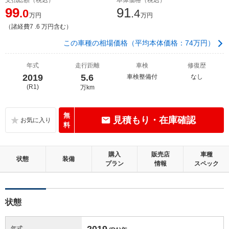
99
91
.0
.4
万円
万円
（諸経費7 .6 万円含む）
この車種の相場価格（平均本体価格：74万円）
年式
走行距離
車検
修復歴
2019
5.6
車検整備付
なし
(R1)
万km
無
見積もり・在庫確認
料
購入
販売店
車種
状態
装備
プラン
情報
スペック
状態
2019
年式