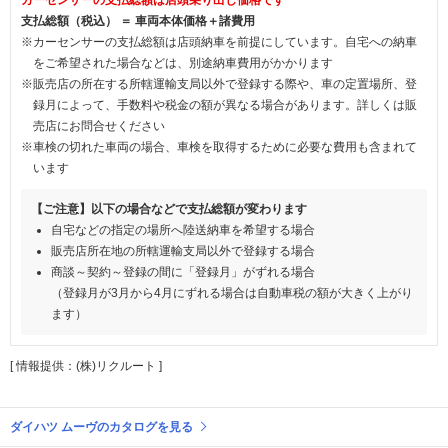
支払総額（税込） ＝ 車両本体価格＋諸費用
※カーセンサーの支払総額は店頭納車を前提にしています。自宅への納車
をご希望された場合などは、別途納車費用がかかります
※販売店の所在する所轄運輸支局以外で登録する際や、車の定置場所、登
録月によって、手数料や税金の額が異なる場合があります。詳しくは販
売店にお問合せください
※車検の切れた車両の場合、車検を取得するために必要な費用も含まれて
います
【ご注意】以下の場合などで支払総額が変わります
自宅などの指定の場所へ陸送納車を希望する場合
販売店所在地の所轄運輸支局以外で登録する場合
商談～契約～登録の間に「登録月」がずれる場合
（登録月が3月から4月にずれる場合は自動車税の額が大きく上がり
ます）
[ 情報提供：(株)リクルート ]
ダイハツ ムーヴのカタログを見る