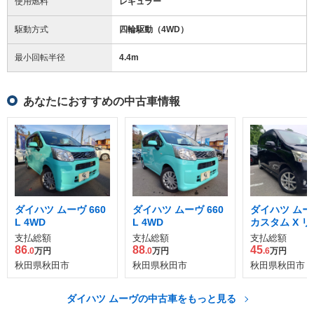
使用燃料
レギュラー
駆動方式
四輪駆動（4WD）
最小回転半径
4.4
m
あなたにおすすめの中古車情報
ダイハツ ムーヴ 660
ダイハツ ムーヴ 660
ダイハツ ムーヴ
L 4WD
L 4WD
カスタム X 
ド 4WD
支払総額
支払総額
支払総額
86
88
45
.0
万円
.0
万円
.6
万円
秋田県秋田市
秋田県秋田市
秋田県秋田市
ダイハツ ムーヴの中古車をもっと見る