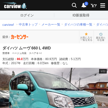
carview!
検索
通知
i
ログイン
ID新規取得
中古車トップ
メーカー一覧
ダイハツの車種一覧
ダイハ
carview!
提供：
お気に入り
最近見た
一覧を見る
中古車
ダイハツ ムーヴ 660 L 4WD
禁煙車 ベージュ内装 スペアキー/
支払総額：
86.0
万円
本体価格：
80.9
万円
諸経費：
5.1
万円
年式：
2017
年
走行距離：
6.0
万km
修復歴：
なし
1
/
22