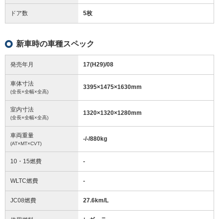
ドア数
5枚
新車時の車種スペック
発売年月
17(H29)/08
車体寸法
3395
×
1475
×
1630
mm
(全長×全幅×全高)
室内寸法
1320
×
1320
×
1280
mm
(全長×全幅×全高)
車両重量
-/-/880
kg
(AT×MT×CVT)
10・15燃費
-
WLTC燃費
-
JC08燃費
27.6km/L