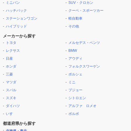
ミニバン
SUV・クロカン
ハッチバック
クーペ・スポーツカー
ステーションワゴン
軽自動車
ハイブリッド
その他
メーカーから探す
トヨタ
メルセデス・ベンツ
レクサス
BMW
日産
アウディ
ホンダ
フォルクスワーゲン
三菱
ポルシェ
マツダ
ミニ
スバル
プジョー
スズキ
シトロエン
ダイハツ
アルファ ロメオ
いすゞ
ボルボ
都道府県から探す