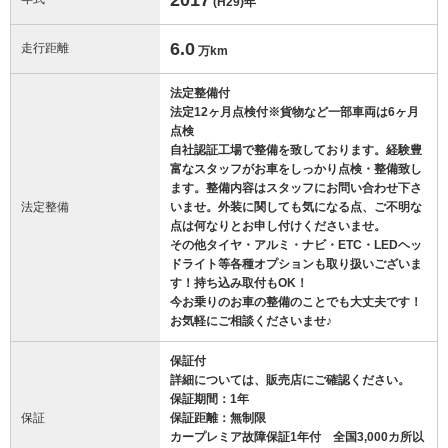
(H29)
年
6.0
走行距離
万km
法定整備付
法定12ヶ月点検付※貨物など一部車両は6ヶ月
点検
自社認証工場で整備を致しております。経験豊
富なスタッフがお車をしっかり点検・整備致し
ます。整備内容はスタッフにお問い合わせ下さ
法定整備
いませ。外装に関しても気になる点、ご不明な
点は何なりとお申し付けくださいませ。
その他タイヤ・アルミ・ナビ・ETC・LEDヘッ
ドライト等各種オプションも取り扱いございま
す！持ち込み取付もOK！
今お乗りのお車の整備のことでも大丈夫です！
お気軽にご相談くださいませ♪
保証付
詳細については、販売店にご確認ください。
保証期間：1年
保証
保証距離：無制限
カープレミア故障保証1年付 全国3,000カ所以