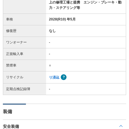
上の修理工場と提携 エンジン・ブレーキ・動
力・ステアリング等
車検
2028(R10) 年5月
修復歴
なし
ワンオーナー
-
正規輸入車
-
禁煙車
○
リサイクル
リ済込
定期点検記録簿
-
装備
安全装備