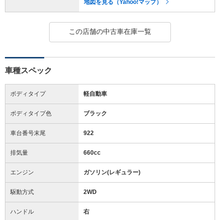
地図を見る（Yahoo!マップ）
この店舗の中古車在庫一覧
車種スペック
ボディタイプ
軽自動車
ボディタイプ色
ブラック
車台番号末尾
922
排気量
660cc
エンジン
ガソリン(レギュラー)
駆動方式
2WD
ハンドル
右