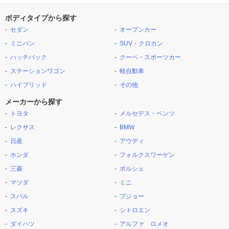
ボディタイプから探す
セダン
オープンカー
ミニバン
SUV・クロカン
ハッチバック
クーペ・スポーツカー
ステーションワゴン
軽自動車
ハイブリッド
その他
メーカーから探す
トヨタ
メルセデス・ベンツ
レクサス
BMW
日産
アウディ
ホンダ
フォルクスワーゲン
三菱
ポルシェ
マツダ
ミニ
スバル
プジョー
スズキ
シトロエン
ダイハツ
アルファ ロメオ