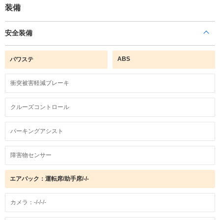
装備
安全装備
ABS
パワステ
衝突被害軽減ブレーキ
クルーズコントロール
パーキングアシスト
障害物センサー
エアバック：運転席/助手席/-/-
カメラ：-/-/-/-