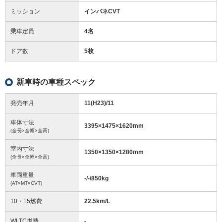
ミッション
インパネCVT
乗車定員
4名
ドア数
5枚
新車時の車種スペック
発売年月
11(H23)/11
車体寸法
3395
×
1475
×
1620
mm
(全長×全幅×全高)
室内寸法
1350
×
1350
×
1280
mm
(全長×全幅×全高)
車両重量
-/-/850
kg
(AT×MT×CVT)
10・15燃費
22.5km/L
WLTC燃費
-