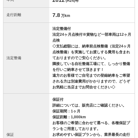
(H24)
年
7.8
走行距離
万km
法定整備付
法定24ヶ月点検付※貨物など一部車両は12ヶ月
点検
◇支払総額には、納車前点検整備（法定24ヶ月
点検整備）を実施してお渡しする費用も含まれ
法定整備
ておりますのでご安心ください。
隣接している自社整備工場にて、しっかり整備
を行いご納車させて頂きます！
遠方のお客様でご自宅までの登録納車をご希望
される方は別途費用がかかりますので、どうぞ
お気軽に当店までお問合せください◇
保証付
詳細については、販売店にご確認ください。
保証期間：1ヶ月
保証距離：1,000km
お客様のご希望に合わせて選べる、各種保証プ
ランをご用意しております。
保証
お求めやすい保証プランから、業界最長の走行