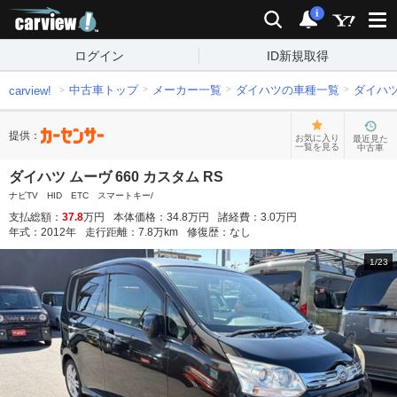
carview!
検索
通知
i
ログイン
ID新規取得
中古車トップ
メーカー一覧
ダイハツの車種一覧
ダイハ
carview!
提供：
お気に入り
最近見た
一覧を見る
中古車
ダイハツ ムーヴ 660 カスタム RS
ナビTV HID ETC スマートキー/
支払総額：
37.8
万円
本体価格：
34.8
万円
諸経費：
3.0
万円
年式：
2012
年
走行距離：
7.8
万km
修復歴：
なし
1
/
23