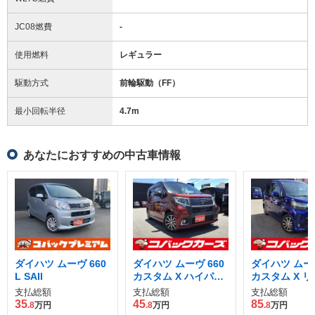
JC08燃費
-
使用燃料
レギュラー
駆動方式
前輪駆動（FF）
最小回転半径
4.7
m
あなたにおすすめの中古車情報
ダイハツ ムーヴ 660
ダイハツ ムーヴ 660
ダイハツ ムーヴ
L SAII
カスタム X ハイパー
カスタム X 
SA
ドII SAIII
支払総額
支払総額
支払総額
35
45
85
.8
万円
.8
万円
.8
万円