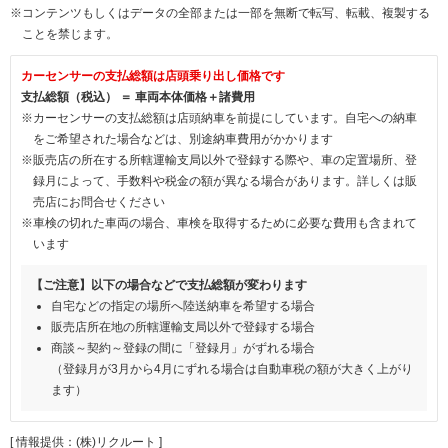
※コンテンツもしくはデータの全部または一部を無断で転写、転載、複製する
ことを禁じます。
カーセンサーの支払総額は店頭乗り出し価格です
支払総額（税込） ＝ 車両本体価格＋諸費用
※カーセンサーの支払総額は店頭納車を前提にしています。自宅への納車
をご希望された場合などは、別途納車費用がかかります
※販売店の所在する所轄運輸支局以外で登録する際や、車の定置場所、登
録月によって、手数料や税金の額が異なる場合があります。詳しくは販
売店にお問合せください
※車検の切れた車両の場合、車検を取得するために必要な費用も含まれて
います
【ご注意】以下の場合などで支払総額が変わります
自宅などの指定の場所へ陸送納車を希望する場合
販売店所在地の所轄運輸支局以外で登録する場合
商談～契約～登録の間に「登録月」がずれる場合
（登録月が3月から4月にずれる場合は自動車税の額が大きく上がり
ます）
[ 情報提供：(株)リクルート ]