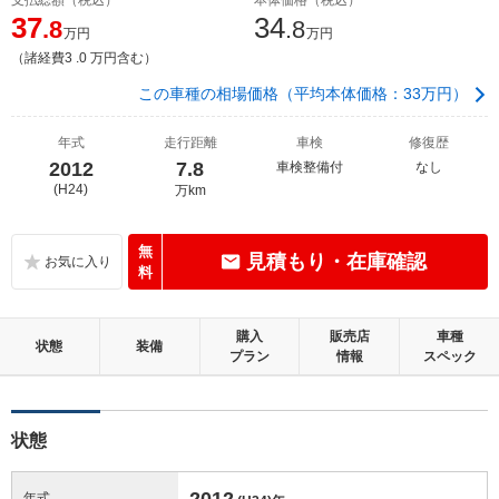
37
34
.8
.8
万円
万円
（諸経費3 .0 万円含む）
この車種の相場価格（平均本体価格：33万円）
年式
走行距離
車検
修復歴
2012
7.8
車検整備付
なし
(H24)
万km
無
見積もり・在庫確認
料
購入
販売店
車種
状態
装備
プラン
情報
スペック
状態
2012
年式