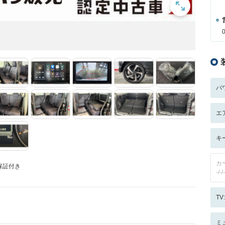
パ
エ
キ
カ
保証付き
-/-/-
T
ミ