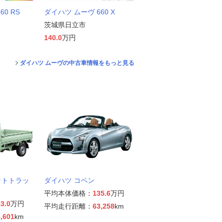
0 RS
ダイハツ ムーヴ 660 X
茨城県日立市
140.0
万円
ダイハツ ムーヴの中古車情報をもっと見る
ットトラッ
ダイハツ コペン
平均本体価格：
135.6
万円
3.0
万円
平均走行距離：
63,258
km
,601
km