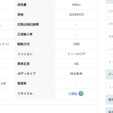
排気量
660cc
ET
車検
2028年6月
3
し
定期点検記録簿
-
正規輸入車
-
電
ュラー)
駆動方式
2WD
シ
ミッション
インパネCVT
オ
乗車定員
4名
ボディタイプ
軽自動車
ア
カM
禁煙車
-
ク
リサイクル
リ済込
横
衝