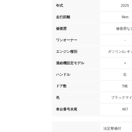
年式
2025
走行距離
9km
修復歴
修復歴な
ワンオーナー
-
エンジン種別
ガソリン(レギ
過給機設定モデル
○
ハンドル
右
ドア数
5枚
色
ブラックマイ
車台番号末尾
467
法定整備付