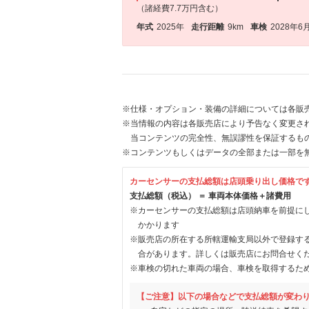
（諸経費7.7万円含む）
年式
2025年
走行距離
9km
車検
2028年6
※仕様・オプション・装備の詳細については各販
※当情報の内容は各販売店により予告なく変更され
当コンテンツの完全性、無誤謬性を保証するも
※コンテンツもしくはデータの全部または一部を
カーセンサーの支払総額は店頭乗り出し価格で
支払総額（税込） ＝ 車両本体価格＋諸費用
※カーセンサーの支払総額は店頭納車を前提に
かかります
※販売店の所在する所轄運輸支局以外で登録す
合があります。詳しくは販売店にお問合せく
※車検の切れた車両の場合、車検を取得するた
【ご注意】以下の場合などで支払総額が変わ