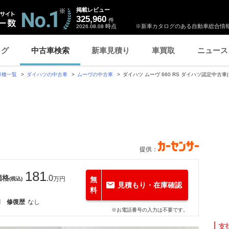
掲載レビュー
325,960
件
時点
※新車カタログのある自動車総合情報
2026.08.08
ログ
中古車検索
新車見積り
車買取
ニュース
車種一覧
ダイハツの中古車
ムーヴの中古車
ダイハツ ムーヴ 660 RS ダイハツ認定中古車
提供：
181
価格
.0
万円
無
(税込)
見積もり・在庫確認
料
月
修復歴
なし
※お電話番号の入力は不要です。
支