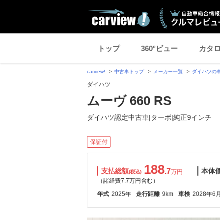
トップ
360°ビュー
カタ
carview!
中古車トップ
メーカー一覧
ダイハツの
ダイハツ
ムーヴ 660 RS
ダイハツ認定中古車|ターボ|純正9インチ
保証付
188
支払総額
.7
本体
万円
(税込)
（諸経費7.7万円含む）
年式
2025年
走行距離
9km
車検
2028年6