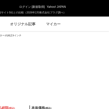
ログイン
[
新規取得
]
Yahoo! JAPAN
サイト5社との比較（2026年2月株式会社プラグ調べ）
オリジナル記事
マイカー
|ターボ|純正9インチ
払総額
本体価格
(税込)
(税込)