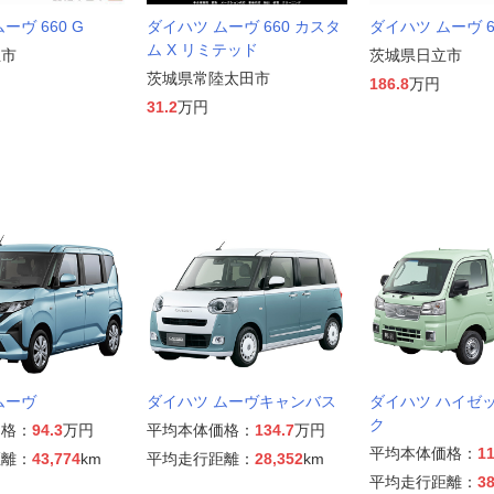
ーヴ 660 G
ダイハツ ムーヴ 660 カスタ
ダイハツ ムーヴ 66
ム X リミテッド
立市
茨城県日立市
茨城県常陸太田市
186.8
万円
31.2
万円
ムーヴ
ダイハツ ムーヴキャンバス
ダイハツ ハイゼ
ク
価格：
94.3
万円
平均本体価格：
134.7
万円
平均本体価格：
11
距離：
43,774
km
平均走行距離：
28,352
km
平均走行距離：
38