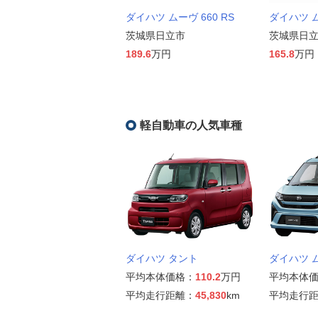
ダイハツ ムーヴ 660 RS
ダイハツ ム
茨城県日立市
茨城県日
189.6
万円
165.8
万円
軽自動車の人気車種
ダイハツ タント
ダイハツ 
平均本体価格：
110.2
万円
平均本体
平均走行距離：
45,830
km
平均走行