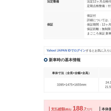
法定整備
法定12ヶ月点検
定期点検整備：付
保証付
詳細については、
保証
保証期間：12ヶ
保証距離：無制限
まごころ保証 新
Yahoo! JAPAN IDでログイン
するとお気に入り
新車時の基本情報
車体寸法（全長×全幅×全高）
24
3395×1475×1655mm
21
188
支払総額
.7
本体
万円
(税込)