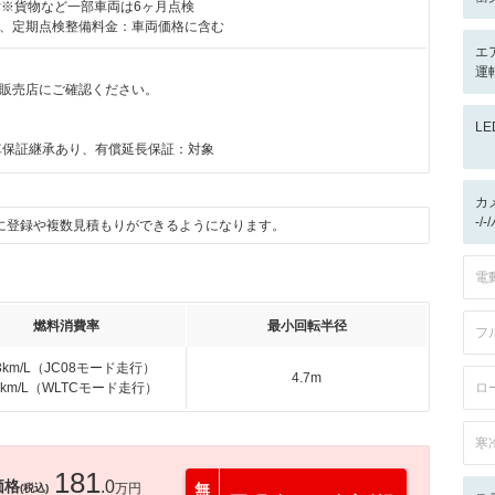
付※貨物など一部車両は6ヶ月点検
、定期点検整備料金：車両価格に含む
エ
運
販売店にご確認ください。
月
L
車保証継承あり、有償延長保証：対象
カ
-/
に登録や複数見積もりができるようになります。
電
燃料消費率
最小回転半径
フ
.3km/L（JC08モード走行）
4.7m
.5km/L（WLTCモード走行）
ロ
寒
181
価格
.0
万円
無
(税込)