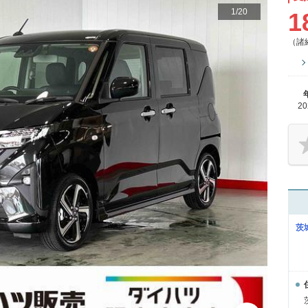
1
/
20
1
（諸
2
茨