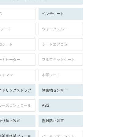
C
ベンチシート
列シート
ウォークスルー
動シート
シートエアコン
ートヒーター
フルフラットシート
ットマン
本革シート
イドリングストップ
障害物センサー
ルーズコントロール
ABS
滑り防止装置
盗難防止装置
突被害軽減ブレーキ
パーキングアシスト