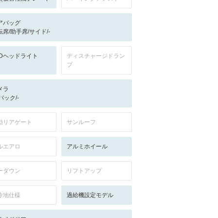
アバッグ
転席/助手席/サイド/-
EDヘッドライト
ディスチャージドラン
プ
メラ
-/バック/-
動リアゲート
サンルーフ
ルエアロ
アルミホイール
ーダウン
リフトアップ
冷地仕様
過給機設定モデル