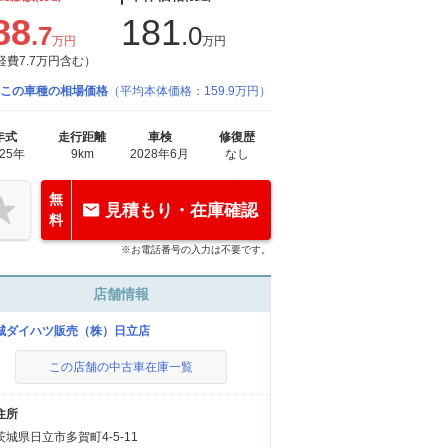
88
181
.7
.0
万円
万円
経費7.7万円含む）
この車種の相場価格
（平均本体価格：159.9万円）
年式
走行距離
車検
修復歴
025年
9km
2028年6月
なし
無
見積もり・在庫確認
料
※お電話番号の入力は不要です。
店舗情報
城ダイハツ販売（株）日立店
この店舗の中古車在庫一覧
住所
茨城県日立市多賀町4-5-11