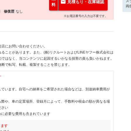
ス
見積もり・在庫確認
料
両
月
修復歴
なし
※お電話番号の入力は不要です。
売店にお問い合わせください。
ることがあります。また、(株)リクルートおよびLINEヤフー株式会社は
のではなく、当コンテンツに起因するいかなる損害の責も負いかねます。
無断で転写、転載、複製することを禁じます。
す
しています。自宅への納車をご希望された場合などは、別途納車費用が
る際や、車の定置場所、登録月によって、手数料や税金の額が異なる場
ださい
めに必要な費用も含まれています
ります