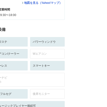
地図を見る（Yahoo!マップ）
営業時間
09:30〜18:00
装備
ワステ
パワーウィンドウ
アコン/クーラー
Wエアコン
ーレス
スマートキー
ーナビ
/-
V:フルセグ
後席モニター
ュージックプレイヤー接続可