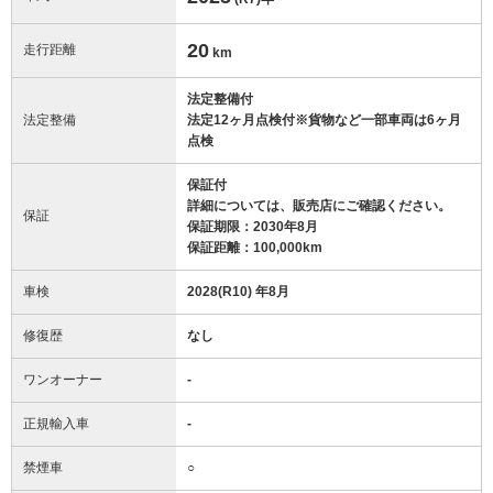
20
走行距離
km
法定整備付
法定整備
法定12ヶ月点検付※貨物など一部車両は6ヶ月
点検
保証付
詳細については、販売店にご確認ください。
保証
保証期限：2030年8月
保証距離：100,000km
車検
2028(R10) 年8月
修復歴
なし
ワンオーナー
-
正規輸入車
-
禁煙車
○