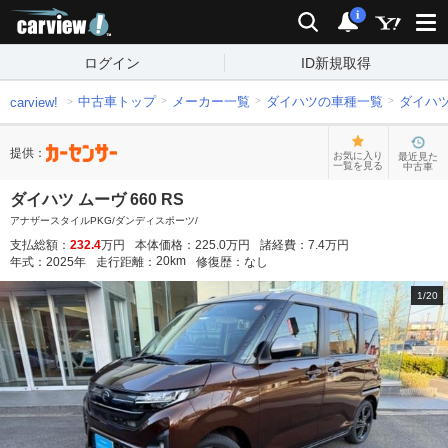
carview!
検索
通知
i
ログイン
ID新規取得
中古車トップ
メーカー一覧
ダイハツの車種一覧
ダイハ
carview!
提供：
お気に入り
最近見た
一覧を見る
中古車
ダイハツ ムーヴ 660 RS
アナザースタイルPKG/ダンディスポーツ/
支払総額：
232.4
万円
本体価格：
225.0
万円
諸経費：
7.4
万円
20
km
年式：
2025
年
走行距離：
修復歴：
なし
1
/
20