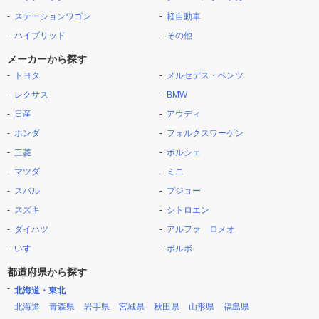
ステーションワゴン
軽自動車
ハイブリッド
その他
メーカーから探す
トヨタ
メルセデス・ベンツ
レクサス
BMW
日産
アウディ
ホンダ
フォルクスワーゲン
三菱
ポルシェ
マツダ
ミニ
スバル
プジョー
スズキ
シトロエン
ダイハツ
アルファ ロメオ
いすゞ
ボルボ
都道府県から探す
北海道・東北
北海道
青森県
岩手県
宮城県
秋田県
山形県
福島県