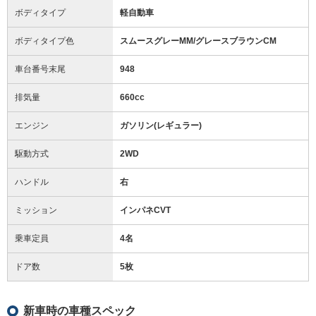
ボディタイプ
軽自動車
ボディタイプ色
スムースグレーMM/グレースブラウンCM
車台番号末尾
948
排気量
660cc
エンジン
ガソリン(レギュラー)
駆動方式
2WD
ハンドル
右
ミッション
インパネCVT
乗車定員
4名
ドア数
5枚
新車時の車種スペック