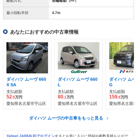
駆動方式
前輪駆動（FF）
最小回転半径
4.7
m
あなたにおすすめの中古車情報
ダイハツ ムーヴ 660
ダイハツ ムーヴ 660
ダイハツ ムーヴ
X SA
L
G
支払総額
支払総額
支払総額
52
80
159
.0
万円
.1
万円
.9
万円
愛知県名古屋市守山区
愛知県名古屋市守山区
愛知県名古屋市
ダイハツ ムーヴの中古車をもっと見る
Yahoo! JAPAN IDでログイン
するとお気に入りに登録や複数見積もりがで