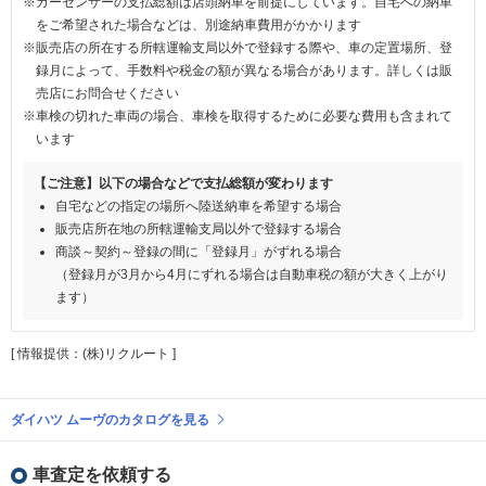
※カーセンサーの支払総額は店頭納車を前提にしています。自宅への納車
をご希望された場合などは、別途納車費用がかかります
※販売店の所在する所轄運輸支局以外で登録する際や、車の定置場所、登
録月によって、手数料や税金の額が異なる場合があります。詳しくは販
売店にお問合せください
※車検の切れた車両の場合、車検を取得するために必要な費用も含まれて
います
【ご注意】以下の場合などで支払総額が変わります
自宅などの指定の場所へ陸送納車を希望する場合
販売店所在地の所轄運輸支局以外で登録する場合
商談～契約～登録の間に「登録月」がずれる場合
（登録月が3月から4月にずれる場合は自動車税の額が大きく上がり
ます）
[ 情報提供：(株)リクルート ]
ダイハツ ムーヴのカタログを見る
車査定を依頼する