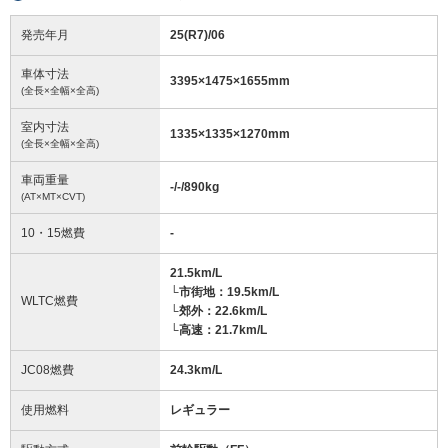
発売年月
25(R7)/06
車体寸法
3395
×
1475
×
1655
mm
(全長×全幅×全高)
室内寸法
1335
×
1335
×
1270
mm
(全長×全幅×全高)
車両重量
-/-/890
kg
(AT×MT×CVT)
10・15燃費
-
21.5km/L
└市街地：19.5km/L
WLTC燃費
└郊外：22.6km/L
└高速：21.7km/L
JC08燃費
24.3km/L
使用燃料
レギュラー