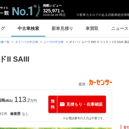
掲載レビュー
325,971
件
時点
※新車カタログのある自動車総合情報
2026.08.09
ログ
中古車検索
新車見積り
車買取
ニュース
車種一覧
ダイハツの中古車
ムーヴの中古車
ダイハツ ムーヴ 660 X リミテッドII SAI
I SAIII
提供：
113
価格
.2
万円
無
(税込)
見積もり・在庫確認
料
年2月
修復歴
なし
※お電話番号の入力は不要です。
支