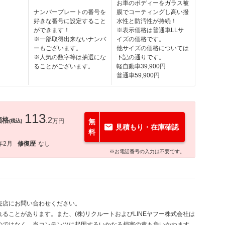
お車のボディーをガラス被
ナンバープレートの番号を
膜でコーティングし高い撥
好きな番号に設定すること
水性と防汚性が持続！
ができます！
※表示価格は普通車LLサ
※一部取得出来ないナンバ
イズの価格です。
ーもございます。
他サイズの価格については
※人気の数字等は抽選にな
下記の通りです。
ることがございます。
軽自動車39,900円
普通車59,900円
113
価格
.2
万円
無
(税込)
見積もり・在庫確認
料
年2月
修復歴
なし
※お電話番号の入力は不要です。
売店にお問い合わせください。
ることがあります。また、(株)リクルートおよびLINEヤフー株式会社は
のではなく、当コンテンツに起因するいかなる損害の責も負いかねます。