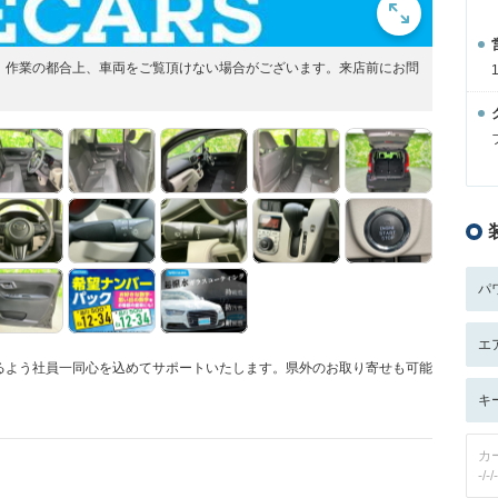
展開！作業の都合上、車両をご覧頂けない場合がございます。来店前にお問
パ
エ
るよう社員一同心を込めてサポートいたします。県外のお取り寄せも可能
キ
カ
-/-/-