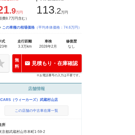
21
113
.9
.2
万円
万円
経費8.7万円含む）
この車種の相場価格
（平均本体価格：74.6万円）
年式
走行距離
車検
修復歴
023年
3.3万km
2028年2月
なし
無
見積もり・在庫確認
料
※お電話番号の入力は不要です。
店舗情報
ECARS（ウィーカーズ）武蔵村山店
この店舗の中古車在庫一覧
住所
東京都武蔵村山市本町1-59-2