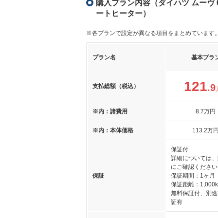
購入プラン内容（ダイハツ ムーヴ 660
ートヒーター）
※各プランで設定が異なる項目をまとめています
プラン名
基本プラ
121
.9
支払総額（税込）
※内：諸費用
8
.7
万円
※内：本体価格
113
.2
万
保証付
詳細については、
にご確認ください
保証
保証期間：1ヶ月
保証距離：1,000
無料保証付、別途
証有