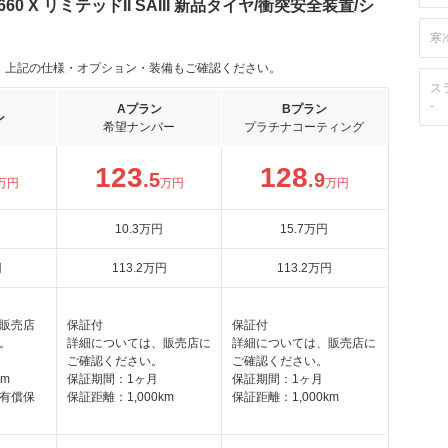
 X リミテッドII SAIII 新品タイヤ/衝突安全装置/シ
寒
。上記の仕様・オプション・装備もご確認ください。
ス
-
Aプラン
Bプラン
ン
希望ナンバー
プラチナコーティング
123
128
.5
.9
万円
万円
万円
10
.3
万円
15
.7
万円
円
113
.2
万円
113
.2
万円
販売店
保証付
保証付
。
詳細については、販売店に
詳細については、販売店に
ご確認ください。
ご確認ください。
km
保証期間：1ヶ月
保証期間：1ヶ月
有償保
保証距離：1,000km
保証距離：1,000km