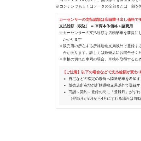
※コンテンツもしくはデータの全部または一部を
カーセンサーの支払総額は店頭乗り出し価格で
支払総額（税込） ＝ 車両本体価格＋諸費用
※カーセンサーの支払総額は店頭納車を前提に
かかります
※販売店の所在する所轄運輸支局以外で登録す
合があります。詳しくは販売店にお問合せく
※車検の切れた車両の場合、車検を取得するた
【ご注意】以下の場合などで支払総額が変わ
自宅などの指定の場所へ陸送納車を希望す
販売店所在地の所轄運輸支局以外で登録す
商談～契約～登録の間に「登録月」がずれ
（登録月が3月から4月にずれる場合は自