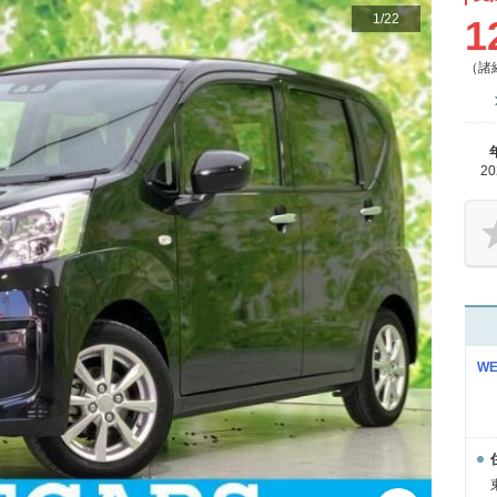
1
/
22
1
（諸
2
W