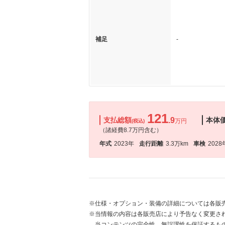
補足
-
121
支払総額
.9
本体
万円
(税込)
（諸経費8.7万円含む）
年式
2023年
走行距離
3.3万km
車検
2028
※仕様・オプション・装備の詳細については各販
※当情報の内容は各販売店により予告なく変更され
当コンテンツの完全性、無誤謬性を保証するも