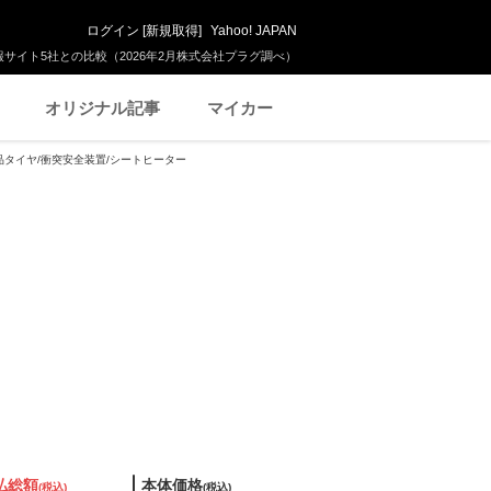
ログイン
[
新規取得
]
Yahoo! JAPAN
サイト5社との比較（2026年2月株式会社プラグ調べ）
オリジナル記事
マイカー
II 新品タイヤ/衝突安全装置/シートヒーター
払総額
本体価格
(税込)
(税込)