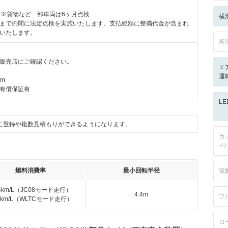
付※貨物など一部車両は6ヶ月点検
横
までの間に法定点検を実施いたします。支払総額に整備代金が含まれ
いたします。
衝
販売店にご確認ください。
エ
運転
km
有償保証有
L
に登録や複数見積もりができるようになります。
カ
-/-/-
燃料消費率
最小回転半径
電
.4km/L（JC08モード走行）
4.4m
フ
.7km/L（WLTCモード走行）
ロ