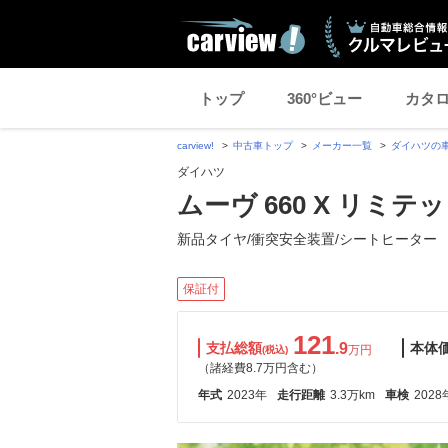
トップ
360°ビュー
カタ
carview!
中古車トップ
メーカー一覧
ダイハツの
ダイハツ
ムーヴ 660 X リミテッドI
新品タイヤ/衝突安全装置/シートヒーター
保証付
121
支払総額
.9
本体
万円
(税込)
（諸経費8.7万円含む）
年式
2023年
走行距離
3.3万km
車検
2028