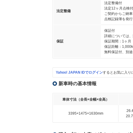
法定整備付
法定12ヶ月点検
法定整備
ご契約からご納車
点検記録簿を発行
保証付
詳細については、
保証
保証期間：1ヶ月
保証距離：1,000
無料保証付、別途
Yahoo! JAPAN IDでログイン
するとお気に入り
新車時の基本情報
車体寸法（全長×全幅×全高）
26
3395×1475×1630mm
20