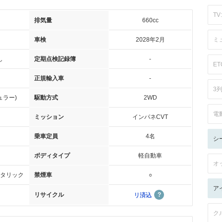
TV:
排気量
660cc
車検
2028年2月
ミ
し
定期点検記録簿
-
ET
正規輸入車
-
3
ュラー)
駆動方式
2WD
電
ミッション
インパネCVT
乗車定員
4名
シ
ボディタイプ
軽自動車
オ
タリック
禁煙車
○
ア
リサイクル
リ済込
ク