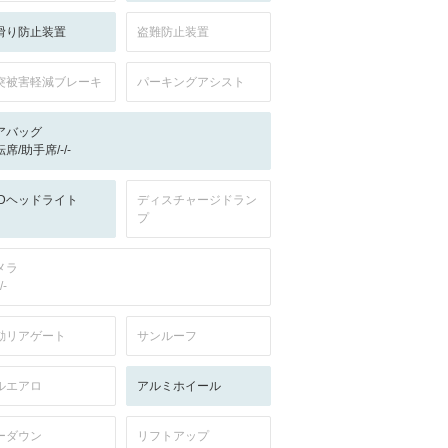
滑り防止装置
盗難防止装置
突被害軽減ブレーキ
パーキングアシスト
アバッグ
席/助手席/-/-
EDヘッドライト
ディスチャージドラン
プ
メラ
/-
動リアゲート
サンルーフ
ルエアロ
アルミホイール
ーダウン
リフトアップ