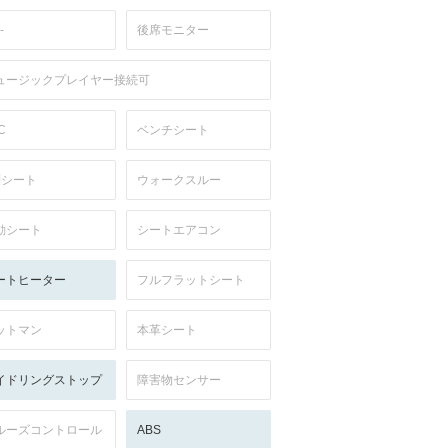
-
後席モニター
ュージックプレイヤー接続可
C
ベンチシート
列シート
ウォークスルー
動シート
シートエアコン
ートヒーター
フルフラットシート
ットマン
本革シート
イドリングストップ
障害物センサー
ルーズコントロール
ABS