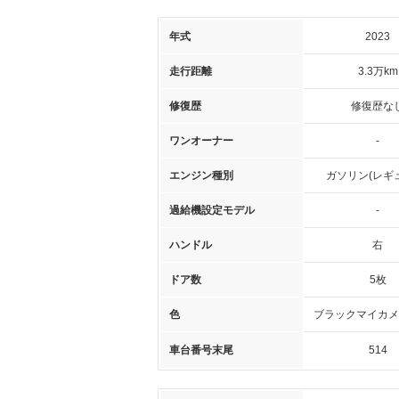
年式
2023
走行距離
3.3万km
修復歴
修復歴な
ワンオーナー
-
エンジン種別
ガソリン(レギ
過給機設定モデル
-
ハンドル
右
ドア数
5枚
色
ブラックマイカメ
車台番号末尾
514