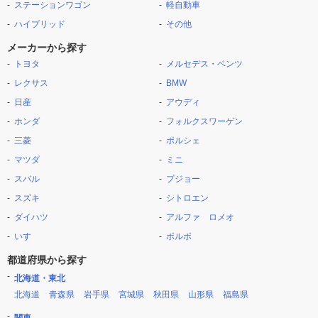
ステーションワゴン
軽自動車
ハイブリッド
その他
メーカーから探す
トヨタ
メルセデス・ベンツ
レクサス
BMW
日産
アウディ
ホンダ
フォルクスワーゲン
三菱
ポルシェ
マツダ
ミニ
スバル
プジョー
スズキ
シトロエン
ダイハツ
アルファ ロメオ
いすゞ
ボルボ
都道府県から探す
北海道・東北
北海道
青森県
岩手県
宮城県
秋田県
山形県
福島県