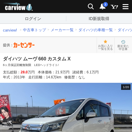
carview!
検索
通知
i
ログイン
ID新規取得
中古車トップ
メーカー一覧
ダイハツの車種一覧
ダイハ
carview!
提供：
お気に入り
最近見た
一覧を見る
中古車
ダイハツ ムーヴ 660 カスタム X
6ヶ月保証距離無制限 LEDヘッドライト/
支払総額：
28.0
万円
本体価格：
21.9
万円
諸経費：
6.1
万円
年式：
2013
年
走行距離：
14.6
万km
修復歴：
なし
1
/
20