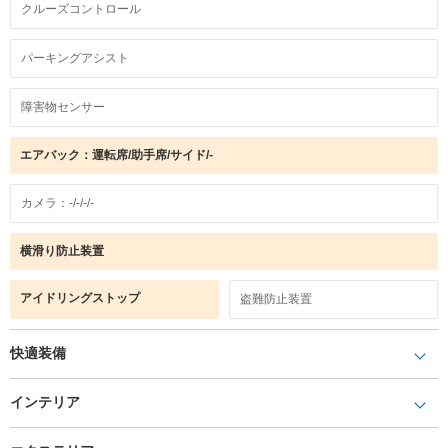
クルーズコントロール
パーキングアシスト
障害物センサー
エアバック：運転席/助手席/サイド/-
カメラ：-/-/-/-
横滑り防止装置
アイドリングストップ
盗難防止装置
快適装備
インテリア