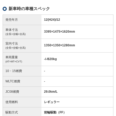
新車時の車種スペック
発売年月
12(H24)/12
車体寸法
3395
×
1475
×
1620
mm
(全長×全幅×全高)
室内寸法
1350
×
1350
×
1280
mm
(全長×全幅×全高)
車両重量
-/-/820
kg
(AT×MT×CVT)
10・15燃費
-
WLTC燃費
-
JC08燃費
29.0km/L
使用燃料
レギュラー
駆動方式
前輪駆動（FF）