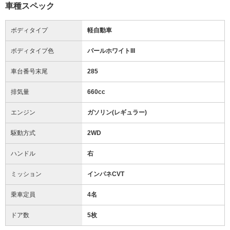
車種スペック
ボディタイプ
軽自動車
ボディタイプ色
パールホワイトIII
車台番号末尾
285
排気量
660cc
エンジン
ガソリン(レギュラー)
駆動方式
2WD
ハンドル
右
ミッション
インパネCVT
乗車定員
4名
ドア数
5枚