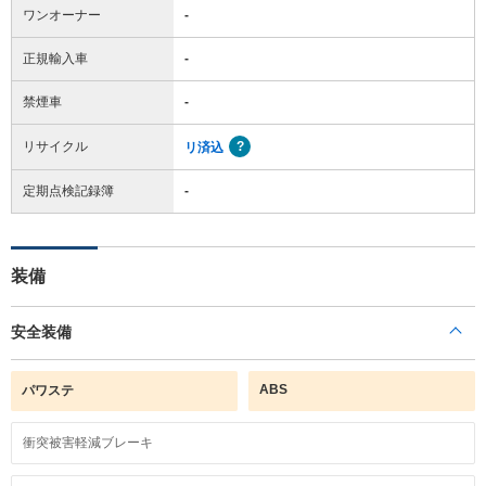
ワンオーナー
-
正規輸入車
-
禁煙車
-
リサイクル
リ済込
定期点検記録簿
-
装備
安全装備
ABS
パワステ
衝突被害軽減ブレーキ