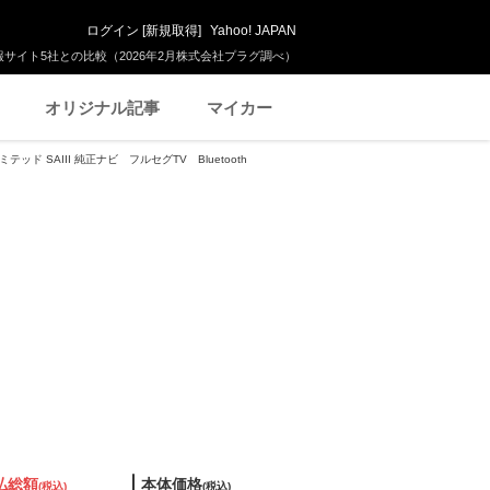
ログイン
[
新規取得
]
Yahoo! JAPAN
サイト5社との比較（2026年2月株式会社プラグ調べ）
オリジナル記事
マイカー
テッド SAIII 純正ナビ フルセグTV Bluetooth
払総額
本体価格
(税込)
(税込)