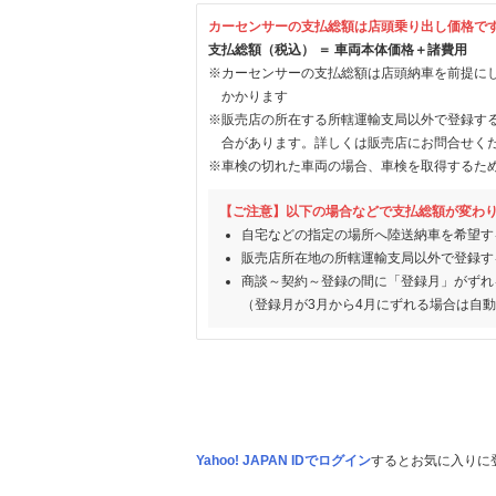
カーセンサーの支払総額は店頭乗り出し価格で
支払総額（税込） ＝ 車両本体価格＋諸費用
※カーセンサーの支払総額は店頭納車を前提に
かかります
※販売店の所在する所轄運輸支局以外で登録す
合があります。詳しくは販売店にお問合せく
※車検の切れた車両の場合、車検を取得するた
【ご注意】以下の場合などで支払総額が変わ
自宅などの指定の場所へ陸送納車を希望す
販売店所在地の所轄運輸支局以外で登録す
商談～契約～登録の間に「登録月」がずれ
（登録月が3月から4月にずれる場合は自
Yahoo! JAPAN IDでログイン
するとお気に入りに