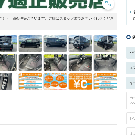
す！（一部条件等ございます。詳細はスタッフまでお問い合わせくださ
パ
エ
キ
カ
-/-/-
TV:
ミ