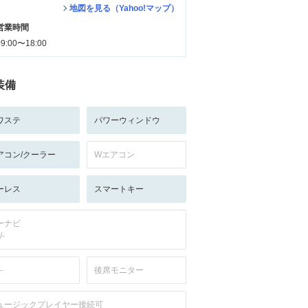
地図を見る（Yahoo!マップ）
営業時間
09:00〜18:00
装備
ワステ
パワーウィンドウ
アコン/クーラー
Wエアコン
ーレス
スマートキー
ーナビ
/-
-
後席モニター
ュージックプレイヤー接続可