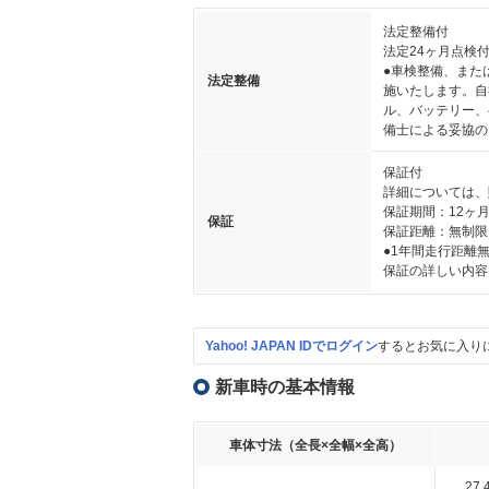
法定整備付
法定24ヶ月点検
●車検整備、また
法定整備
施いたします。自
ル、バッテリー、
備士による妥協の
保証付
詳細については、
保証期間：12ヶ
保証
保証距離：無制限
●1年間走行距離
保証の詳しい内容
Yahoo! JAPAN IDでログイン
するとお気に入り
新車時の基本情報
車体寸法（全長×全幅×全高）
27