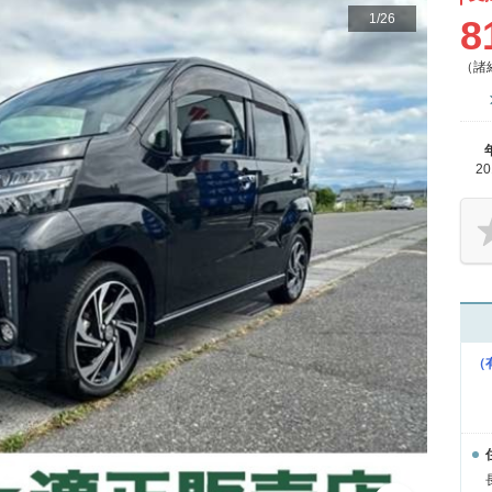
1
/
26
8
（諸
2
（