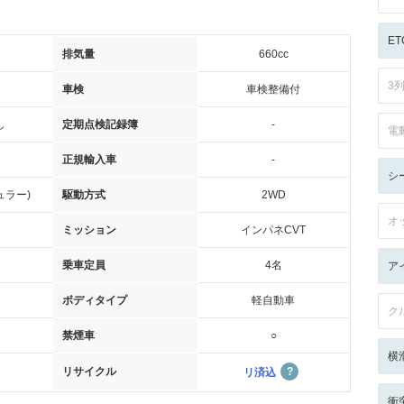
ET
排気量
660cc
3
車検
車検整備付
し
定期点検記録簿
-
電
正規輸入車
-
シ
ュラー)
駆動方式
2WD
オ
ミッション
インパネCVT
乗車定員
4名
ア
ボディタイプ
軽自動車
ク
禁煙車
○
横
リサイクル
リ済込
衝