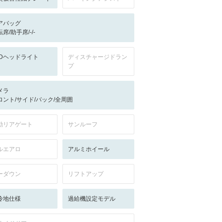
アバッグ
席/助手席/-/-
EDヘッドライト
ディスチャージドラン
プ
メラ
ロント/サイド/バック/全周囲
動リアゲート
サンルーフ
ルエアロ
アルミホイール
ーダウン
リフトアップ
冷地仕様
過給機設定モデル