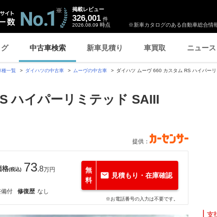
掲載レビュー
326,001
件
時点
※新車カタログのある自動車総合情報
2026.08.09
ログ
中古車検索
新車見積り
車買取
ニュース
車種一覧
ダイハツの中古車
ムーヴの中古車
ダイハツ ムーヴ 660 カスタム RS ハイパーリミ
S ハイパーリミテッド SAIII
提供：
73
価格
.8
万円
無
(税込)
見積もり・在庫確認
料
整備付
修復歴
なし
※お電話番号の入力は不要です。
支