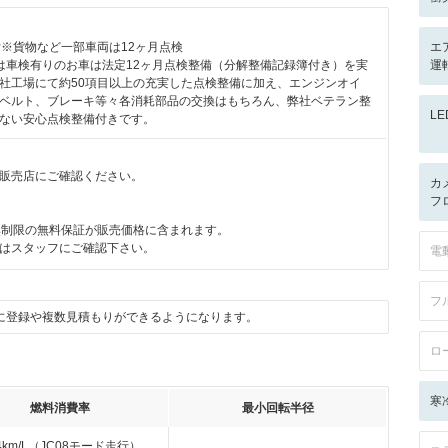
付※貨物など一部車両は12ヶ月点検
エ
は車検有りのお車は法定12ヶ月点検整備（分解整備記録簿付き）を実
運転
社工場にて約50項目以上の充実した点検整備に加え、エンジンオイ
ベルト、ブレーキ等々各消耗部品の交換はもちろん、弊社ベテラン整
L
ない安心点検整備付きです。
販売店にご確認ください。
カ
月
フ
無制限の無料保証が販売価格に含まれます。
はスタッフにご確認下さい。
電
フ
に登録や複数見積もりができるようになります。
ロ
寒
燃料消費率
最小回転半径
.4km/L（JC08モード走行）