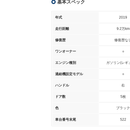
基本スペック
年式
2019
走行距離
9.2万km
修復歴
修復歴な
ワンオーナー
○
エンジン種別
ガソリン(レギ
過給機設定モデル
○
ハンドル
右
ドア数
5枚
色
ブラック
車台番号末尾
522