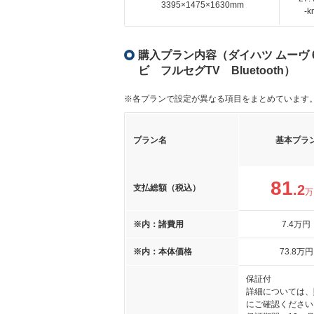
3395×1475×1630mm
-
購入プラン内容（ダイハツ ムーヴ 66
ビ フルセグTV Bluetooth）
※各プランで設定が異なる項目をまとめています
プラン名
基本プラ
81
.2
支払総額（税込）
万
※内：諸費用
7
.4
万円
※内：本体価格
73
.8
万円
保証付
詳細については、
にご確認ください