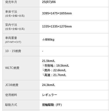
発売年月
25(R7)/06
車体寸法
3395
×
1475
×
1655
mm
(全長×全幅×全高)
室内寸法
1335
×
1335
×
1270
mm
(全長×全幅×全高)
車両重量
-/-/890
kg
(AT×MT×CVT)
10・15燃費
-
21.5km/L
└市街地：19.5km/L
WLTC燃費
└郊外：22.6km/L
└高速：21.7km/L
JC08燃費
24.3km/L
使用燃料
レギュラー
駆動方式
前輪駆動（FF）