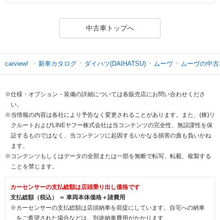
中古車トップへ
新車カタログ
ダイハツ(DAIHATSU)
ムーヴ
ムーヴの中古
carview!
※仕様・オプション・装備の詳細については各販売店にお問い合わせくださ
い。
※当情報の内容は各社により予告なく変更されることがあります。また、(株)リ
クルートおよびLINEヤフー株式会社は当コンテンツの完全性、無誤謬性を保
証するものではなく、当コンテンツに起因するいかなる損害の責も負いかね
ます。
※コンテンツもしくはデータの全部または一部を無断で転写、転載、複製する
ことを禁じます。
カーセンサーの支払総額は店頭乗り出し価格です
支払総額（税込） ＝ 車両本体価格＋諸費用
※カーセンサーの支払総額は店頭納車を前提にしています。自宅への納車
をご希望された場合などは、別途納車費用がかかります