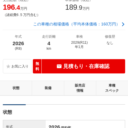
196
189
.4
.9
万円
万円
（諸経費6 .5 万円含む）
この車種の相場価格（平均本体価格：160万円）
年式
走行距離
車検
修復歴
2026
4
2029(R11)
なし
年1月
(R8)
km
無
見積もり・在庫確認
料
販売店
車種
状態
装備
情報
スペック
状態
2026
年式
(R8)
年