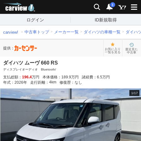
carview!
検索
通知
i
ログイン
ID新規取得
中古車トップ
メーカー一覧
ダイハツの車種一覧
ダイハ
carview!
提供：
お気に入り
最近見た
一覧を見る
中古車
ダイハツ ムーヴ 660 RS
ディスプレイオーディオ Bluetooth/
支払総額：
196.4
万円
本体価格：
189.9
万円
諸経費：
6.5
万円
4
km
年式：
2026
年
走行距離：
修復歴：
なし
1
/
17