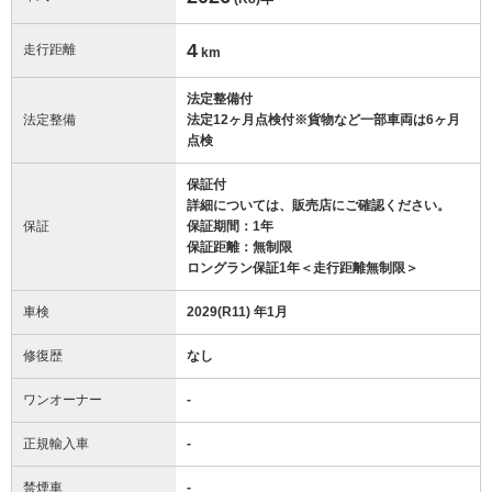
4
走行距離
km
法定整備付
法定整備
法定12ヶ月点検付※貨物など一部車両は6ヶ月
点検
保証付
詳細については、販売店にご確認ください。
保証
保証期間：1年
保証距離：無制限
ロングラン保証1年＜走行距離無制限＞
車検
2029(R11) 年1月
修復歴
なし
ワンオーナー
-
正規輸入車
-
禁煙車
-