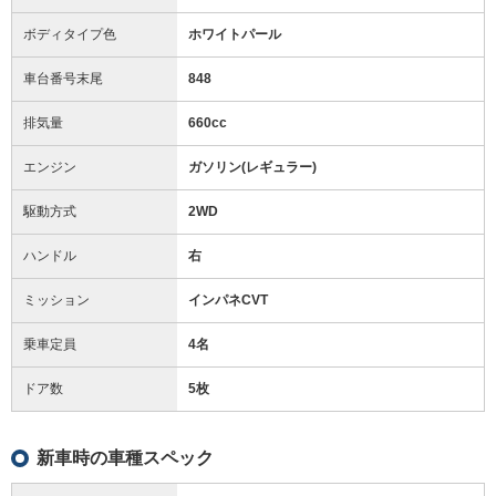
ボディタイプ色
ホワイトパール
車台番号末尾
848
排気量
660cc
エンジン
ガソリン(レギュラー)
駆動方式
2WD
ハンドル
右
ミッション
インパネCVT
乗車定員
4名
ドア数
5枚
新車時の車種スペック